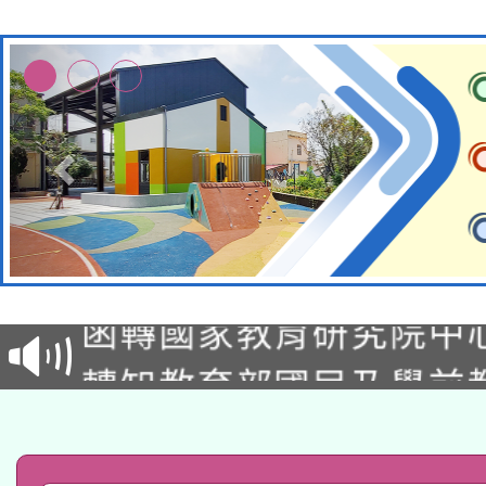
轉知教育部國民及學前
函轉國家教育研究院中心
國立臺灣師範大學辦理「1
轉知教育部國民及學前
原住民族教育政策研討
年度健康促進學校輔導
函轉國立臺灣師範大學
新北市政府教育局辦理「
族教育國際趨勢與發展
業成長研習」實施計畫
轉知有關國立成功大學
族語言臺北學習中心11