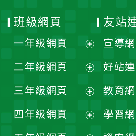
班級網頁
友站
一年級網頁
宣導網
展
二年級網頁
好站連
開
展
三年級網頁
教育網
選
開
展
單
四年級網頁
學習網
選
開
展
單