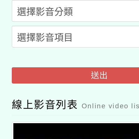
族教育國際趨勢與發展
業成長研習」實施計畫
轉知有關國立成功大學
族語言臺北學習中心11
師專業成長研習實施計
教育部國民及學前教育署「
文教學共融平台-教案
「族語學習班」招生簡章
方素養工作坊新北場」
本市兒童口腔健康促進
年度COVID-19疫苗
件」活動簡章
有關銓敘部建置「公務
宣導素材2份，請協助
接種對象擴大為「滿6
「115年度教育部國民
送出
得重審後實發金額試算
管道加強宣導
接種之民眾」措施，延長
衛生局辦理之「115年
辦理性別平等教育建置
機關學校轉知所屬退休
月28日止
線上影音列表
菸害防制實體解謎活動
Online video li
人才庫實施計畫」一案
用一案