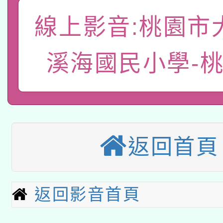
師專業成長研習實施計
教育部國民及學前教育署「
文教學共融平台-教案
線上影音:桃園市
「族語學習班」招生簡章
方素養工作坊新北場」
本市兒童口腔健康促進
年度COVID-19疫苗
件」活動簡章
溪海國民小學-
有關銓敘部建置「公務
宣導素材2份，請協助
接種對象擴大為「滿6
「115年度教育部國民
得重審後實發金額試算
管道加強宣導
接種之民眾」措施，延長
衛生局辦理之「115年
辦理性別平等教育建置
機關學校轉知所屬退休
月28日止
轉知教育部國民及學前
返回首頁
菸害防制實體解謎活動
人才庫實施計畫」一案
用一案
函轉國家教育研究院中心
國立臺灣師範大學辦理「1
轉知教育部國民及學前
返回影音首頁
原住民族教育政策研討
年度健康促進學校輔導
函轉國立臺灣師範大學
新北市政府教育局辦理「