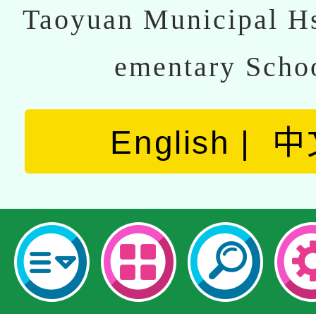
Taoyuan Municipal Hs
ementary Scho
English
中