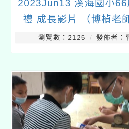
2023Jun13 溪海國小
禮 成長影片 （博楨老
瀏覽數：2125
發佈者：