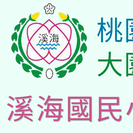
桃
大
溪海國民