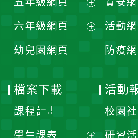
五年級網頁
資安網
選
開
展
單
六年級網頁
活動網
選
開
展
單
幼兒園網頁
防疫網
選
開
單
選
檔案下載
活動
單
課程計畫
校園社
學生課表
研習活