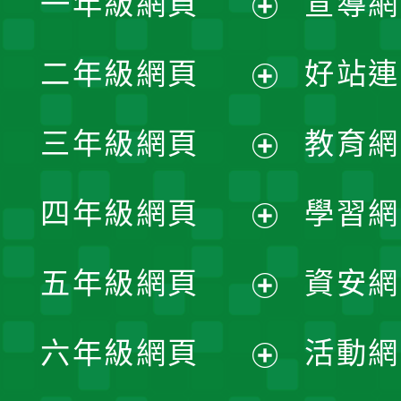
一年級網頁
宣導網
展
二年級網頁
好站連
開
展
三年級網頁
教育網
選
開
展
單
四年級網頁
學習網
選
開
展
單
五年級網頁
資安網
選
開
展
單
六年級網頁
活動網
選
開
展