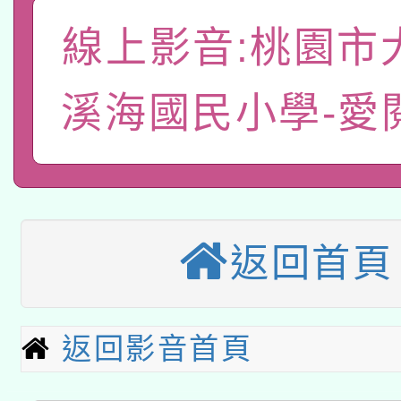
A3數位素養講師名單
礎課程
線上影音:桃園市
「數位內容與教學軟體線
有關大陸委員會函釋公
pilot」
溪海國民小學-愛
轉知經濟部水利署委託
薪期間赴陸應申請許可
115年8月22日(星期六)
業技術研究院辦理「11
2026年桃園地景藝術
桃園市孔廟祈福系列活
用水績優單位及節水達
返回首頁
本校115學年度第2次
開 智慧啟航」
動」
適應運動共學行動站研
招甄選結果公告(無人
返回影音首頁
本館辦理115年度閱讀
招)