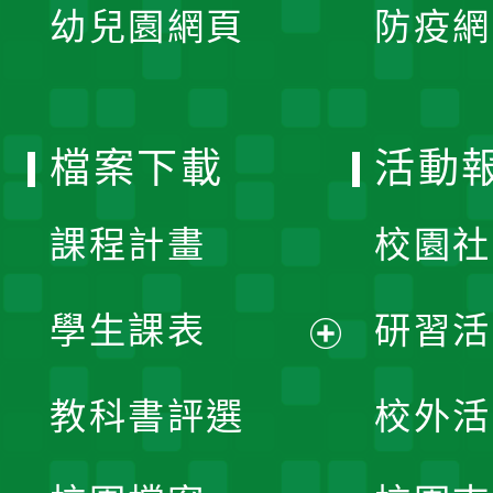
單
幼兒園網頁
防疫網
選
開
單
選
檔案下載
活動
單
課程計畫
校園社
學生課表
研習活
展
教科書評選
校外活
開