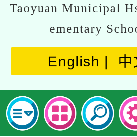
Taoyuan Municipal Hs
ementary Scho
English
中