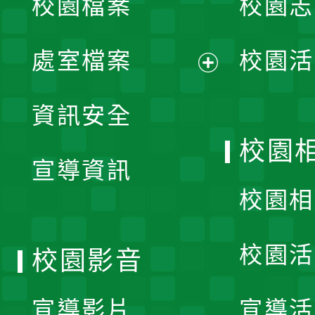
校園檔案
校園志
選
單
處室檔案
校園活
展
資訊安全
開
校園
宣導資訊
選
校園相
單
校園活
校園影音
宣導影片
宣導活