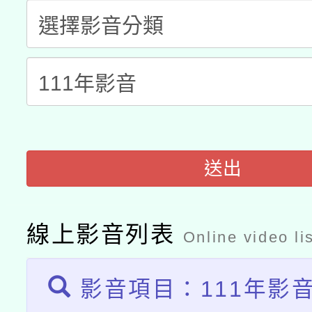
科技賦能─人工智慧(AI
暨閱讀推動專業研習
A3數位素養講師名單
礎課程
「數位內容與教學軟體線
有關大陸委員會函釋公
pilot」
轉知經濟部水利署委託
薪期間赴陸應申請許可
送出
115年8月22日(星期六)
業技術研究院辦理「11
2026年桃園地景藝術
桃園市孔廟祈福系列活
用水績優單位及節水達
線上影音列表
Online video li
開 智慧啟航」
動」
影音項目：111年影