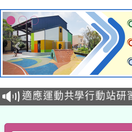
本校115學年度第2次
適應運動共學行動站研
招甄選結果公告(無人
本館辦理115年度閱讀
招)
科技賦能─人工智慧(AI
暨閱讀推動專業研習