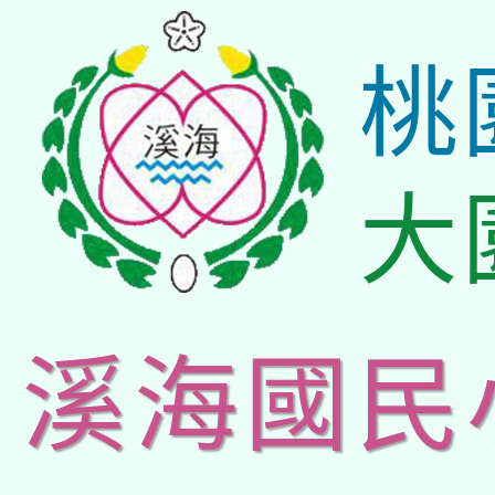
桃
大
溪海國民