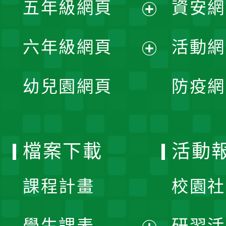
單
五年級網頁
資安網
選
開
展
單
六年級網頁
活動網
選
開
展
單
幼兒園網頁
防疫網
選
開
單
選
檔案下載
活動
單
課程計畫
校園社
學生課表
研習活