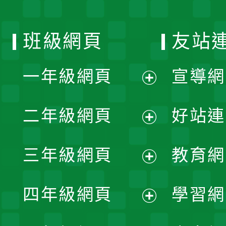
班級網頁
友站
一年級網頁
宣導網
展
二年級網頁
好站連
開
展
三年級網頁
教育網
選
開
展
單
四年級網頁
學習網
選
開
展