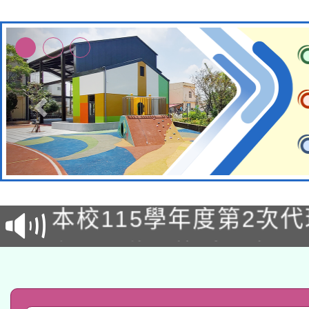
本校115學年度第1次
本校115學年度第2次
第3次招考甄選結果公告
有關原住民族委員會11
次招考甄選結果公告(尚
兒童少年暑期犯罪預防
公告之原住民族歲時祭