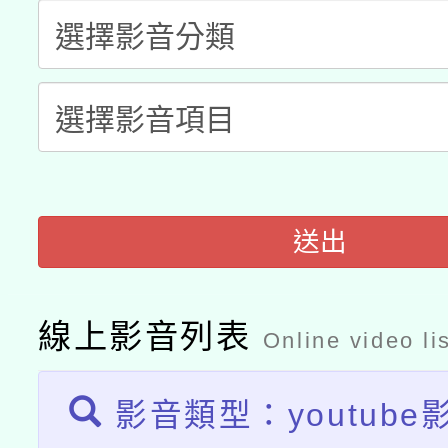
兒童少年暑期犯罪預防
公告之原住民族歲時祭
有關本府115年70歲
答一案
一案。
本校115學年度第2次
人員健康講座「吃得安
適應運動共學行動站研
招甄選結果公告(無人
心」，鼓勵退休同仁踴
本館辦理115年度閱讀
招)
案。
送出
科技賦能─人工智慧(AI
暨閱讀推動專業研習
A3數位素養講師名單
礎課程
線上影音列表
Online video li
影音類型：youtube