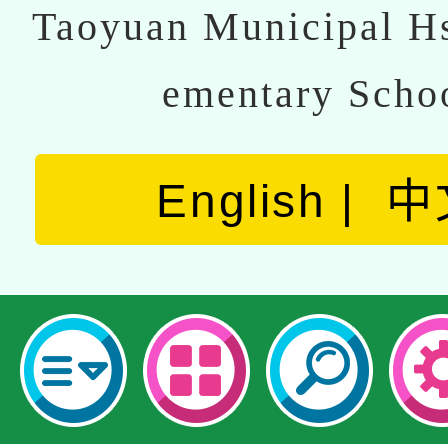
Taoyuan Municipal Hs
ementary Scho
English
中