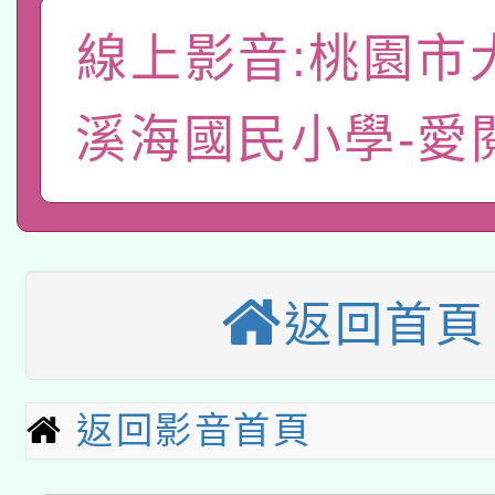
有關本府115年70歲
答一案
一案。
線上影音:桃園市
本校115學年度第2次
人員健康講座「吃得安
適應運動共學行動站研
招甄選結果公告(無人
心」，鼓勵退休同仁踴
溪海國民小學-愛
本館辦理115年度閱讀
招)
案。
科技賦能─人工智慧(AI
暨閱讀推動專業研習
A3數位素養講師名單
礎課程
返回首頁
本校115學年度第1次
本校115學年度第2次
第3次招考甄選結果公告
返回影音首頁
有關原住民族委員會11
次招考甄選結果公告(尚