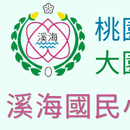
桃
大
溪海國民