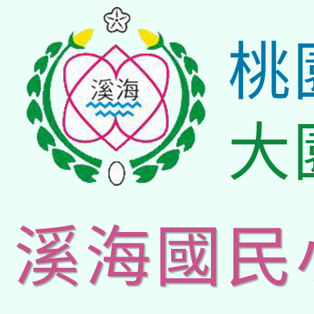
桃
大
溪海國民