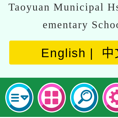
Taoyuan Municipal Hs
ementary Scho
English
中