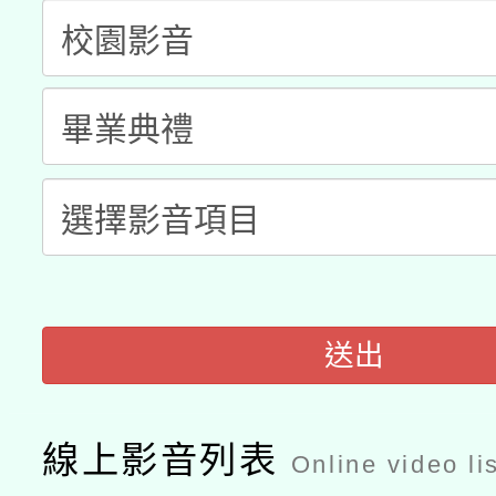
科技賦能─人工智慧(AI
暨閱讀推動專業研習
A3數位素養講師名單
礎課程
「數位內容與教學軟體線
有關大陸委員會函釋公
pilot」
轉知經濟部水利署委託
薪期間赴陸應申請許可
115年8月22日(星期六)
業技術研究院辦理「11
2026年桃園地景藝術
桃園市孔廟祈福系列活
用水績優單位及節水達
送出
開 智慧啟航」
動」
線上影音列表
Online video li