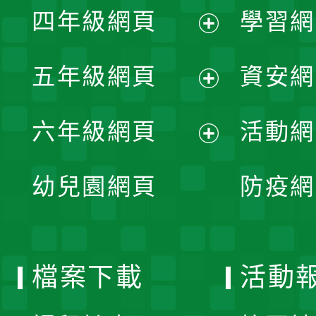
單
四年級網頁
學習網
選
開
展
單
五年級網頁
資安網
選
開
展
單
六年級網頁
活動網
選
開
展
單
幼兒園網頁
防疫網
選
開
單
選
檔案下載
活動
單