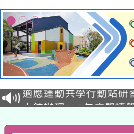
本校115學年度第2次
適應運動共學行動站研
招甄選結果公告(無人
本館辦理115年度閱讀
招)
科技賦能─人工智慧(AI
暨閱讀推動專業研習
A3數位素養講師名單