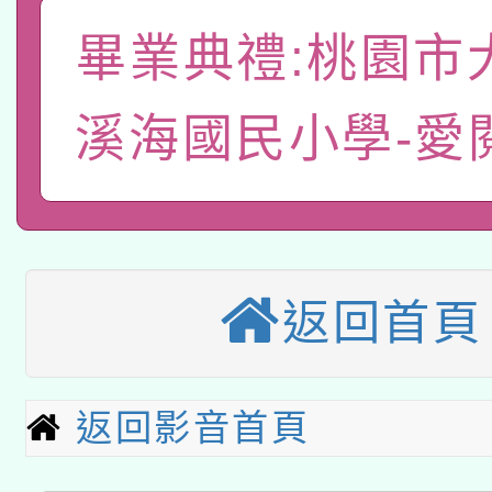
礎課程
畢業典禮:桃園市
「數位內容與教學軟體線
有關大陸委員會函釋公
pilot」
溪海國民小學-愛
轉知經濟部水利署委託
薪期間赴陸應申請許可
115年8月22日(星期六)
業技術研究院辦理「11
2026年桃園地景藝術
桃園市孔廟祈福系列活
用水績優單位及節水達
返回首頁
本校115學年度第2次
開 智慧啟航」
動」
適應運動共學行動站研
招甄選結果公告(無人
返回影音首頁
本館辦理115年度閱讀
招)