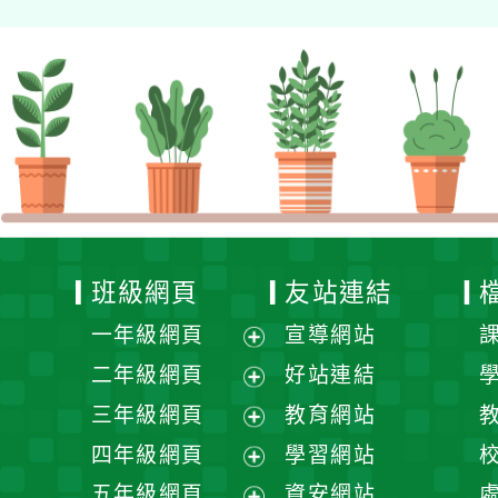
班級網頁
友站連結
一年級網頁
宣導網站
展
二年級網頁
好站連結
開
展
三年級網頁
教育網站
選
開
展
四年級網頁
學習網站
單
選
開
展
五年級網頁
資安網站