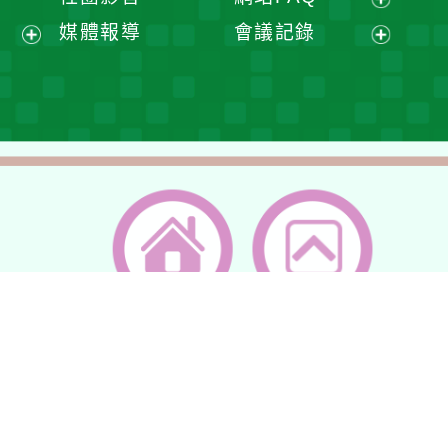
單
選
開
開
展
媒體報導
會議記錄
單
選
選
開
展
展
單
單
選
開
開
單
選
選
單
單
返回首頁
返回頂端