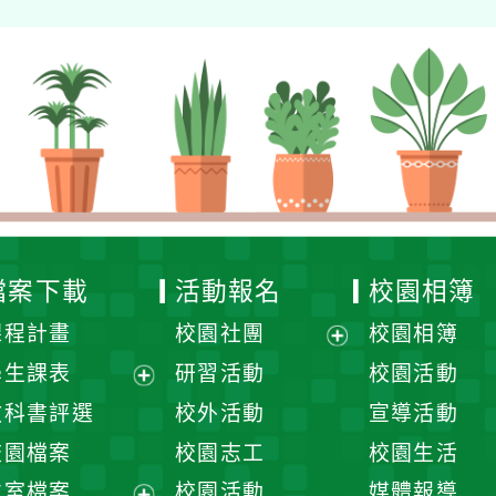
檔案下載
活動報名
校園相簿
課程計畫
校園社團
校園相簿
展
學生課表
研習活動
校園活動
開
展
教科書評選
校外活動
宣導活動
選
開
校園檔案
校園志工
校園生活
單
選
處室檔案
校園活動
媒體報導