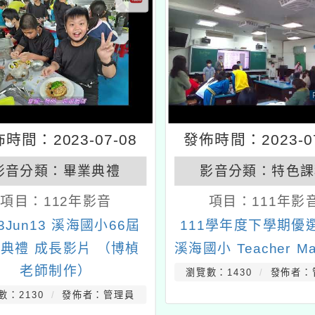
時間：2023-07-08
發佈時間：2023-07
影音分類：
畢業典禮
影音分類：
特色課
項目：
112年影音
項目：
111年影
23Jun13 溪海國小66屆
111學年度下學期優
典禮 成長影片 （博楨
溪海國小 Teacher Ma
老師制作）
瀏覽數：1430
發佈者：
數：2130
發佈者：管理員