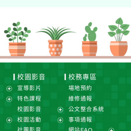
校園影音
校務專區
宣導影片
場地預約
展
特色課程
維修通報
開
展
校園影音
公文整合系統
選
開
展
校園活動
事項通報
單
選
開
展
展
社團影音
網站FAQ