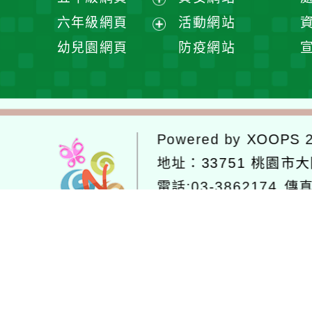
單
選
開
展
六年級網頁
活動網站
單
選
開
展
幼兒園網頁
防疫網站
單
選
開
單
選
單
Powered by
XOOPS
2
地址：
33751 桃園市
電話:03-3862174
傳真
建議瀏覽器 chrome
網
網站設計：
Neil網站設計
工坊