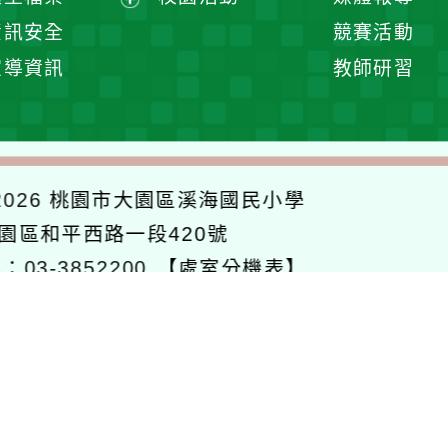
單
展
資訊安全
競賽活動
開
宣導資訊
教師研習
選
單
026
桃園市大園區溪海國民小學
大園區和平西路一段420號
：03-3852200
【處室分機表】
站維護:資訊組
【個資保護聲明】