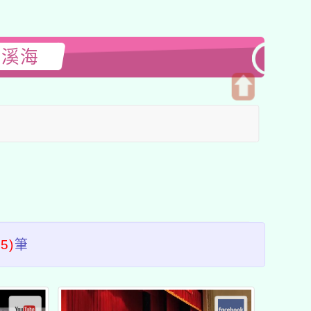
閱溪海
開
啟
上
方
區
塊
(5)
筆