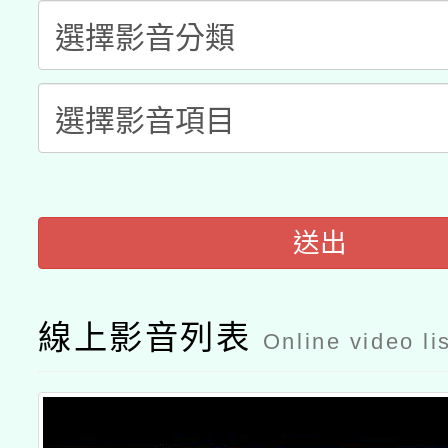
暨閱讀推動專業研習
A3數位素養講師名單
礎課程
「數位內容與教學軟體線
有關大陸委員會函釋公
pilot」
轉知經濟部水利署委託
薪期間赴陸應申請許可
115年8月22日(星期六)
送出
業技術研究院辦理「11
2026年桃園地景藝術
桃園市孔廟祈福系列活
用水績優單位及節水達
線上影音列表
Online video li
開 智慧啟航」
動」