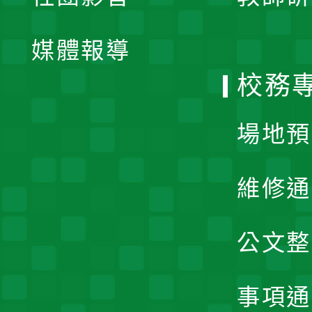
開
單
媒體報導
選
校務
單
場地預
維修通
公文整
事項通