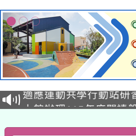
本校115學年度第2次
適應運動共學行動站研
招甄選結果公告(無人
本館辦理115年度閱讀
招)
科技賦能─人工智慧(AI
暨閱讀推動專業研習
A3數位素養講師名單
礎課程