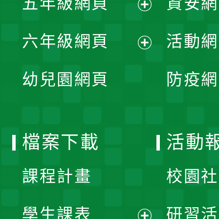
五年級網頁
資安網
選
開
展
單
六年級網頁
活動網
選
開
展
單
幼兒園網頁
防疫網
選
開
單
選
檔案下載
活動
單
課程計畫
校園社
學生課表
研習活