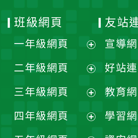
班級網頁
友站
一年級網頁
宣導網
展
二年級網頁
好站連
開
展
三年級網頁
教育網
選
開
展
單
四年級網頁
學習網
選
開
展
單