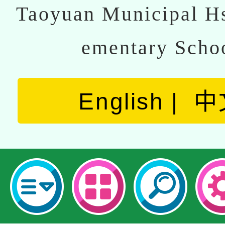
Taoyuan Municipal Hs
ementary Scho
English
中