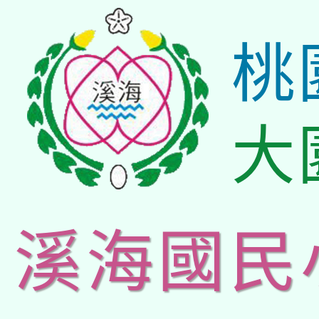
桃
大
溪海國民