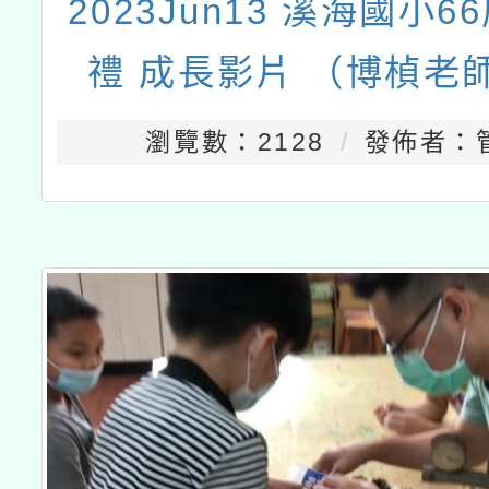
2023Jun13 溪海國小
禮 成長影片 （博楨老
瀏覽數：2128
發佈者：