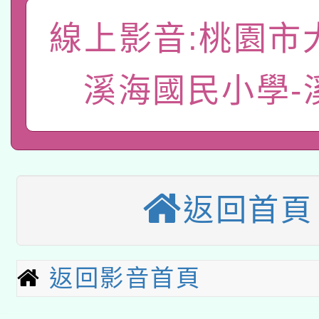
「數位內容與教學軟體線
線上影音:桃園市
有關大陸委員會函釋公
pilot」
溪海國民小學-
轉知經濟部水利署委託
薪期間赴陸應申請許可
115年8月22日(星期六)
業技術研究院辦理「11
2026年桃園地景藝術
桃園市孔廟祈福系列活
用水績優單位及節水達
返回首頁
本校115學年度第2次
開 智慧啟航」
動」
適應運動共學行動站研
招甄選結果公告(無人
返回影音首頁
本館辦理115年度閱讀
招)
科技賦能─人工智慧(AI