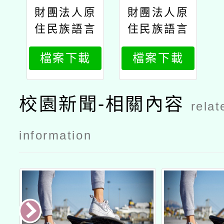
財團法人原
財團法人原
住民族語言
住民族語言
研究發展基
研究發展基
檔案下載
檔案下載
金會辦理
金會辦理
「114年度
「114年度
第2次原住
第2次原住
校園新聞-相關內容
relat
民族語言能
民族語言能
力認證測驗
力認證測驗
information
補助交通、
補助交通、
住宿及工作
住宿及工作
費實施計
費實施計
畫」
畫」公文