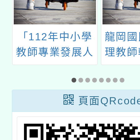
中
「112年中小學
龍岡國
績
教師專業發展人
理教師
及
才培訓輔導計
研習「
畫」之「課程講
與壓力
師共同備課工作
活動
頁面QRcod
坊（4）」