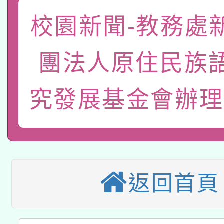
「數位內容與教學軟體線
校園新聞-教務處
有關大陸委員會函釋公
pilot」
團法人原住民族
轉知經濟部水利署委託
薪期間赴陸應申請許可
115年8月22日(星期六)
究發展基金會辦理
業技術研究院辦理「11
2026年桃園地景藝術
桃園市孔廟祈福系列活
用水績優單位及節水達
本校115學年度第2次
開 智慧啟航」
動」
適應運動共學行動站研
招甄選結果公告(無人
返回首頁
本館辦理115年度閱讀
招)
科技賦能─人工智慧(AI
暨閱讀推動專業研習