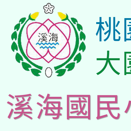
桃
大
溪海國民