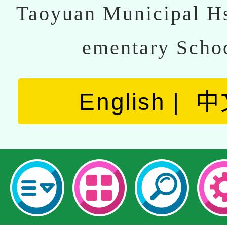
Taoyuan Municipal Hs
ementary Scho
English
中