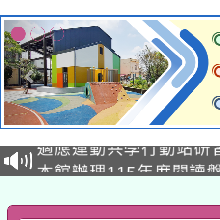
本校115學年度第2次
適應運動共學行動站研
招甄選結果公告(無人
本館辦理115年度閱讀
招)
科技賦能─人工智慧(AI
暨閱讀推動專業研習
A3數位素養講師名單
礎課程