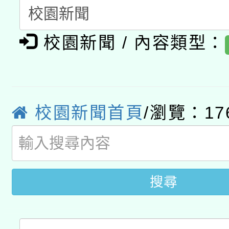
A3數位素養講師名單
礎課程
校園新聞 / 內容類型：
「數位內容與教學軟體線
有關大陸委員會函釋公
pilot」
轉知經濟部水利署委託
薪期間赴陸應申請許可
校園新聞首頁
/瀏覽：17
115年8月22日(星期六)
業技術研究院辦理「11
2026年桃園地景藝術
桃園市孔廟祈福系列活
用水績優單位及節水達
開 智慧啟航」
動」
搜尋