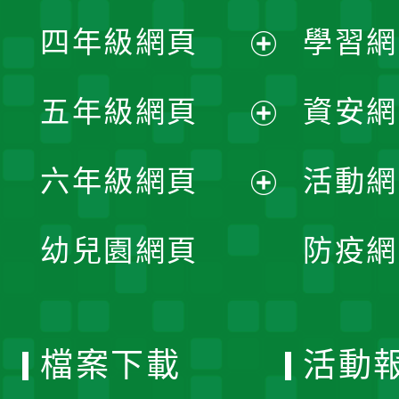
展
單
四年級網頁
學習網
選
開
展
單
五年級網頁
資安網
選
開
展
單
六年級網頁
活動網
選
開
展
單
幼兒園網頁
防疫網
選
開
單
選
檔案下載
活動
單