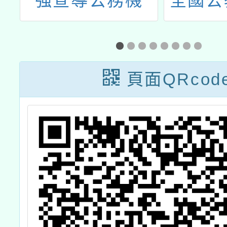
師
強宣導公務機
全國公
)
密，落實文書保
其親屬
密作為
保險方
泰人壽
頁面QRcod
有限公
簡稱國
獲選