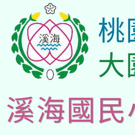
桃
大
溪海國民