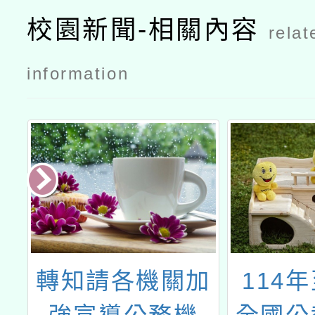
代理教師第
校園新聞-相關內容
relat
1至6招甄選
簡章
information
度
轉知請各機關加
114年