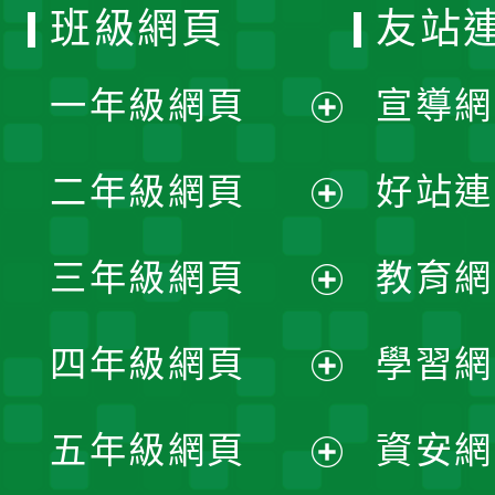
班級網頁
友站
一年級網頁
宣導網
展
二年級網頁
好站連
開
展
三年級網頁
教育網
選
開
展
單
四年級網頁
學習網
選
開
展
單
五年級網頁
資安網
選
開