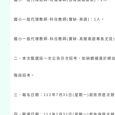
-
(
-
)
1
國小一般代理教師
科任教師
實缺
英語
：
人。
-
(
-
國小一般代理教師
科任教師
實缺
具閩南語專長尤佳
二、本次甄選採一次公告分次招考，如缺額補滿於網
階段招考。
112
7
31
(
)
三、報名日期：
年
月
日
星期一
起依序逐次辦
112
7
31
(
)
四、甄選日期：
年
月
日
星期一
起依序逐次辦