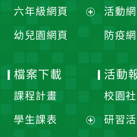
展
單
六年級網頁
活動網
選
開
展
單
幼兒園網頁
防疫網
選
開
單
選
檔案下載
活動
單
課程計畫
校園社
學生課表
研習活
展