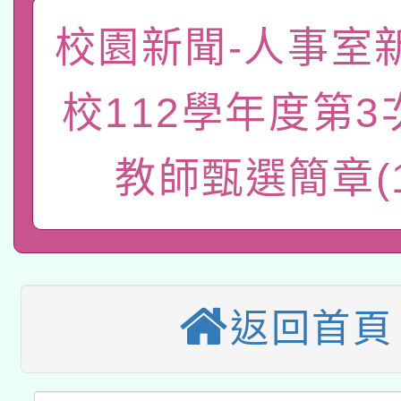
開 智慧啟航」
動」
轉知教育部國民及學前
關事宜
校園新聞-人事室
函轉國家教育研究院中心
國立臺灣師範大學辦理「1
校112學年度第3
轉知教育部國民及學前
原住民族教育政策研討
年度健康促進學校輔導
函轉國立臺灣師範大學
教師甄選簡章(1
新北市政府教育局辦理「
族教育國際趨勢與發展
業成長研習」實施計畫
轉知有關國立成功大學
族語言臺北學習中心11
師專業成長研習實施計
有關大陸委員會函釋公
文教學共融平台-教案
「族語學習班」招生簡章
方素養工作坊新北場」
轉知經濟部水利署委託
薪期間赴陸應申請許可
件」活動簡章
返回首頁
115年8月22日(星期六)
業技術研究院辦理「11
2026年桃園地景藝術
桃園市孔廟祈福系列活