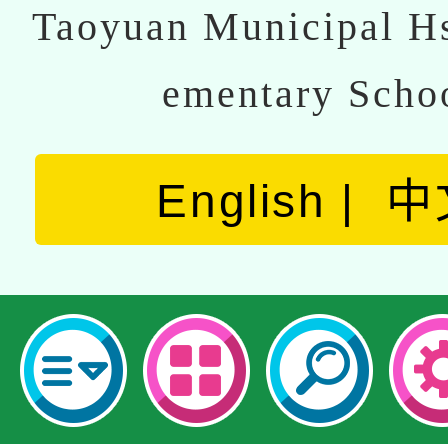
Taoyuan Municipal Hs
ementary Scho
English
中