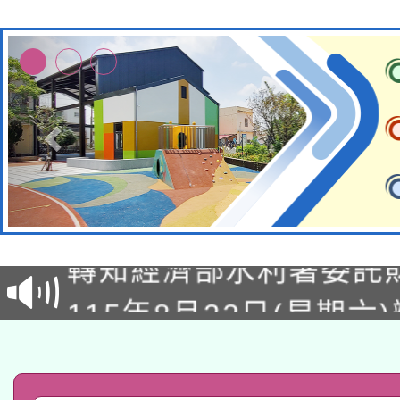
有關大陸委員會函釋公
轉知經濟部水利署委託
薪期間赴陸應申請許可
115年8月22日(星期六)
業技術研究院辦理「11
2026年桃園地景藝術
桃園市孔廟祈福系列活
用水績優單位及節水達
「2026桃園藝術巡演