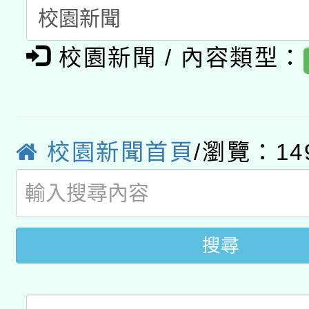
用水績優單位及節水達
「2026桃園藝術巡演
開 智慧啟航」
動」
校園新聞 / 內容類型：
轉知教育部國民及學前
關事宜
函轉國家教育研究院中心
國立臺灣師範大學辦理「1
轉知教育部國民及學前
原住民族教育政策研討
年度健康促進學校輔導
校園新聞首頁
/瀏覽：14
函轉國立臺灣師範大學
新北市政府教育局辦理「
族教育國際趨勢與發展
業成長研習」實施計畫
轉知有關國立成功大學
族語言臺北學習中心11
師專業成長研習實施計
文教學共融平台-教案
「族語學習班」招生簡章
方素養工作坊新北場」
搜尋
件」活動簡章