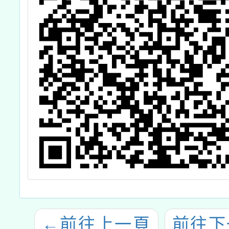
←
前往上一頁
前往下