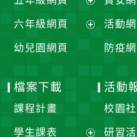
五年級網頁
資安網
選
開
展
單
六年級網頁
活動網
選
開
展
單
幼兒園網頁
防疫網
選
開
單
選
檔案下載
活動
單
課程計畫
校園社
學生課表
研習活