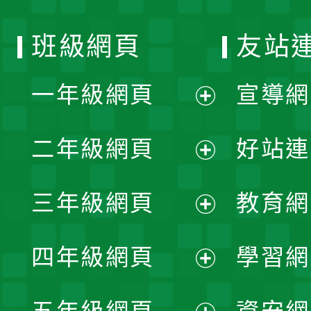
班級網頁
友站
一年級網頁
宣導網
展
二年級網頁
好站連
開
展
三年級網頁
教育網
選
開
展
單
四年級網頁
學習網
選
開
展
單