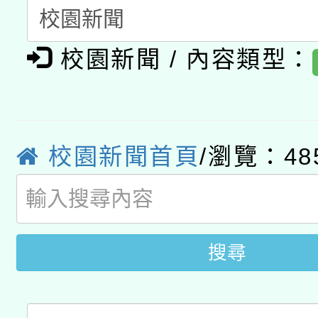
「2026桃園藝術巡演
開 智慧啟航」
動」
月28日止
轉知教育部國民及學前
關事宜
校園新聞 / 內容類型：
函轉國家教育研究院中心
國立臺灣師範大學辦理「1
轉知教育部國民及學前
原住民族教育政策研討
年度健康促進學校輔導
函轉國立臺灣師範大學
新北市政府教育局辦理「
族教育國際趨勢與發展
校園新聞首頁
/瀏覽：48
業成長研習」實施計畫
轉知有關國立成功大學
族語言臺北學習中心11
師專業成長研習實施計
教育部國民及學前教育署「
文教學共融平台-教案
「族語學習班」招生簡章
方素養工作坊新北場」
年度COVID-19疫苗
搜尋
件」活動簡章
接種對象擴大為「滿6