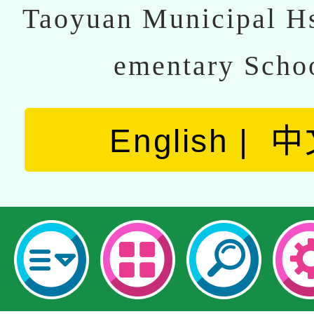
Taoyuan Municipal Hs
ementary Scho
English
中