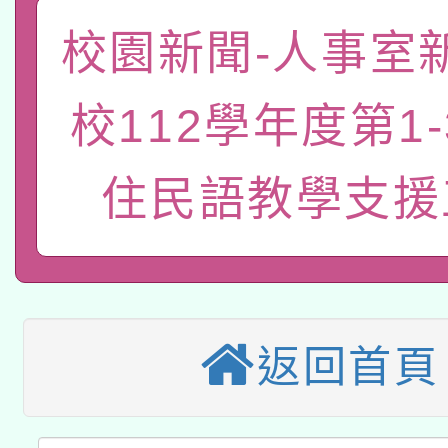
轉知教育部國民及學前
關事宜
校園新聞-人事室
函轉國家教育研究院中心
國立臺灣師範大學辦理「1
轉知教育部國民及學前
原住民族教育政策研討
年度健康促進學校輔導
校112學年度第1
函轉國立臺灣師範大學
新北市政府教育局辦理「
族教育國際趨勢與發展
業成長研習」實施計畫
住民語教學支援
轉知有關國立成功大學
族語言臺北學習中心11
師專業成長研習實施計
教育部國民及學前教育署「
文教學共融平台-教案
「族語學習班」招生簡章
方素養工作坊新北場」
轉知經濟部水利署委託
年度COVID-19疫苗
件」活動簡章
115年8月22日(星期六)
業技術研究院辦理「11
返回首頁
接種對象擴大為「滿6
2026年桃園地景藝術
桃園市孔廟祈福系列活
用水績優單位及節水達
接種之民眾」措施，延長