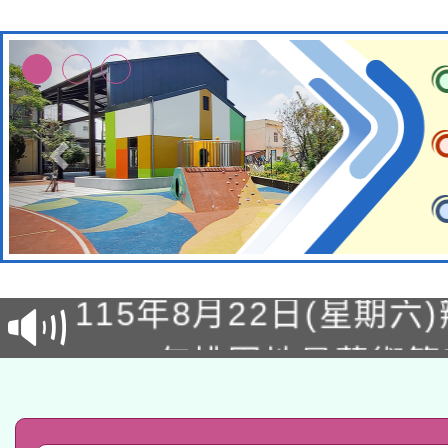
轉知經濟部水利署委託
115年8月22日(星期六)
業技術研究院辦理「11
2026年桃園地景藝術
桃園市孔廟祈福系列活
用水績優單位及節水達
「2026桃園藝術巡演
開 智慧啟航」
動」