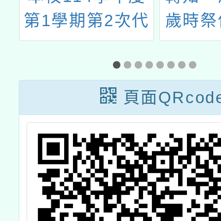
－
第1學期第2次代
歲時祭
消
理教師(一般/輔
該原住
公
導)及教學支援人
之法定
土
員甄選錄取公告
天數由
頁面QRcod
限
為
承