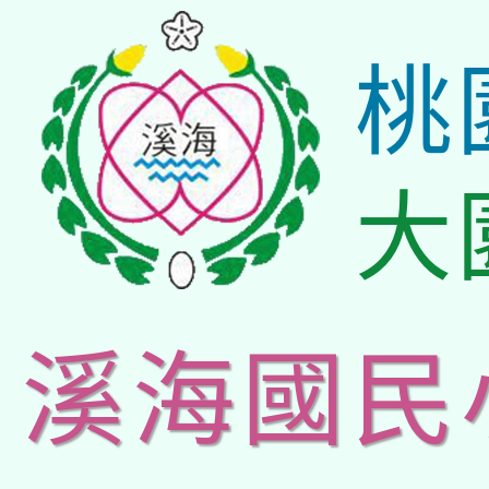
桃
大
溪海國民