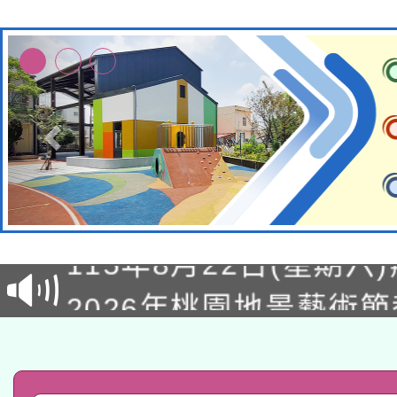
轉知經濟部水利署委託
115年8月22日(星期六)
業技術研究院辦理「11
2026年桃園地景藝術
桃園市孔廟祈福系列活
用水績優單位及節水達
「2026桃園藝術巡演
開 智慧啟航」
動」
轉知教育部國民及學前
關事宜