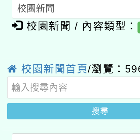
動」
月28日止
轉知教育部國民及學前
關事宜
校園新聞 / 內容類型：
函轉國家教育研究院中心
國立臺灣師範大學辦理「1
轉知教育部國民及學前
原住民族教育政策研討
年度健康促進學校輔導
函轉國立臺灣師範大學
新北市政府教育局辦理「
族教育國際趨勢與發展
業成長研習」實施計畫
校園新聞首頁
/瀏覽：59
轉知有關國立成功大學
族語言臺北學習中心11
師專業成長研習實施計
教育部國民及學前教育署「
文教學共融平台-教案
「族語學習班」招生簡章
方素養工作坊新北場」
年度COVID-19疫苗
件」活動簡章
搜尋
接種對象擴大為「滿6