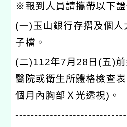
※報到人員請攜帶以下證
(
一
)
玉山銀行存摺及個人
子檔。
(
二
)112
年
7
月
28
日
(
五
)
前
醫院或衛生所體格檢查表
個月內胸部Ｘ光透視
)
。
-----------------------------