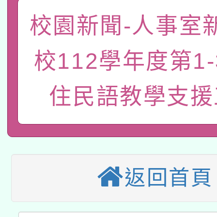
函轉國家教育研究院中心
國立臺灣師範大學辦理「1
校園新聞-人事室
轉知教育部國民及學前
原住民族教育政策研討
年度健康促進學校輔導
校112學年度第1
函轉國立臺灣師範大學
新北市政府教育局辦理「
族教育國際趨勢與發展
業成長研習」實施計畫
轉知有關國立成功大學
族語言臺北學習中心11
住民語教學支援
師專業成長研習實施計
教育部國民及學前教育署「
文教學共融平台-教案
「族語學習班」招生簡章
方素養工作坊新北場」
轉知經濟部水利署委託
年度COVID-19疫苗
件」活動簡章
115年8月22日(星期六)
業技術研究院辦理「11
接種對象擴大為「滿6
返回首頁
2026年桃園地景藝術
桃園市孔廟祈福系列活
用水績優單位及節水達
接種之民眾」措施，延長
「2026桃園藝術巡演
開 智慧啟航」