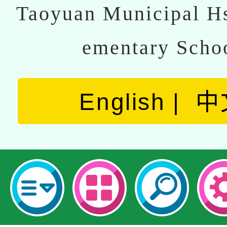
Taoyuan Municipal Hs
ementary Scho
English
中