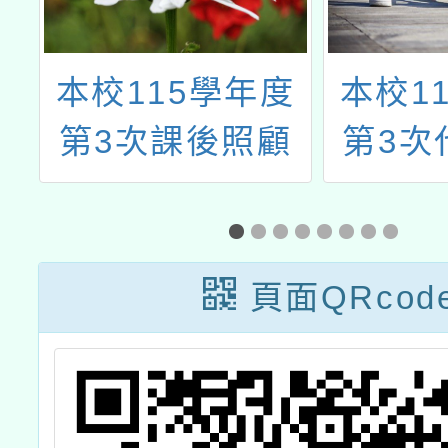
度
本校115學年度
本校1
代
第3次課後照顧
第3次
取
教師甄選錄取公
甄選簡章
告(無人報名，尚
有缺額)
頁面QRcod