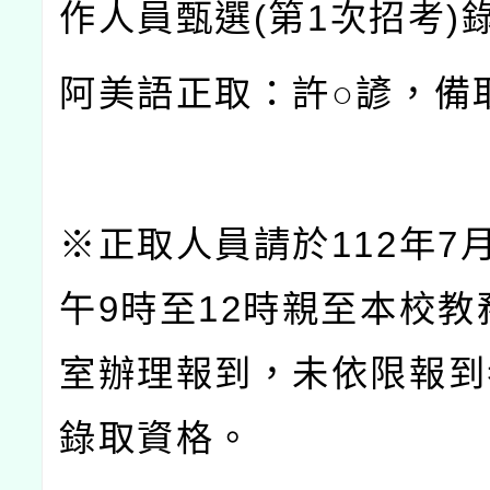
作人員甄選
(
第
1
次招考
)
阿美語正取：許○諺，備
※正取人員請於
112
年
7
午
9
時至
12
時親至本校教
室辦理報到，未依限報到
錄取資格。