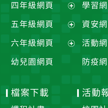
單
四年級網頁
學習網
選
開
展
單
五年級網頁
資安網
選
開
展
單
六年級網頁
活動網
選
開
展
單
幼兒園網頁
防疫網
選
開
單
選
檔案下載
活動
單