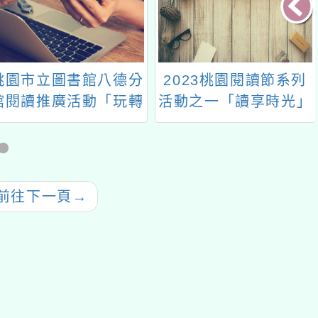
立圖書館八德分
2023桃園閱讀節系列
教育部
推廣活動「玩轉
活動之一「讀享時光」
署（以
數位共學」及「她
名人沙龍講座
委請國
／TA：重新閱讀
各教
一樣』的世界」
源，辦
活本土
下一頁
→