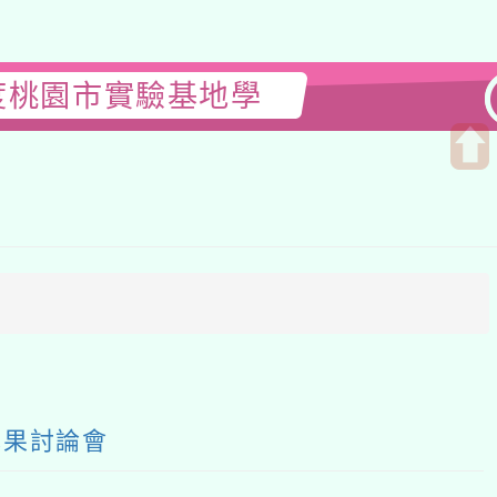
園市實驗基地學
開
啟
上
方
區
塊
論會