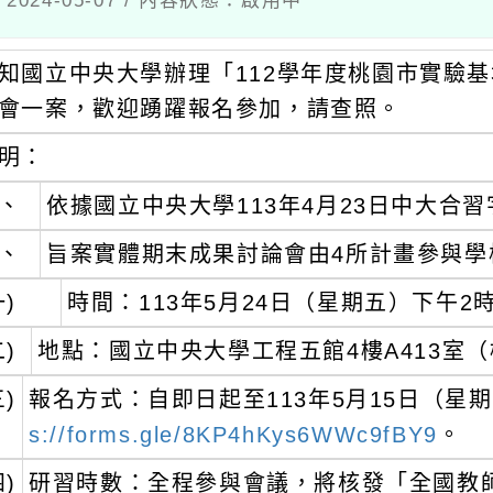
國立中央大學辦理「112學年度桃園市實驗基地學
一案，歡迎踴躍報名參加，請查照。
：
依據國立中央大學113年4月23日中大合習字第11
旨案實體期末成果討論會由4所計畫參與學校分
時間：113年5月24日（星期五）下午2時至3
地點：國立中央大學工程五館4樓A413室（桃園
報名方式：自即日起至113年5月15日（星期三
s://forms.gle/8KP4hKys6WWc9fBY9
。
研習時數：全程參與會議，將核發「全國教師在
時數認證者，請務必於報名表填寫身分證字號。