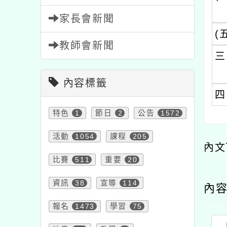
(五)
教師會新聞
三、
內容標籤
四、
特色
1
節日
2
公告
1572
活動
1054
課程
205
內文可
比賽
511
重要
20
資訊
38
宣導
114
內容
報名
1473
學習
75
注意
33
教學
7
研習
1706