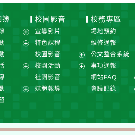
開
展
校園影音
公文整合系統
選
開
展
校園活動
事項通報
單
選
開
展
展
社團影音
網站FAQ
單
選
開
開
展
媒體報導
會議記錄
單
選
選
開
展
展
單
單
選
開
開
單
選
選
單
單
返回首頁
返回頂端