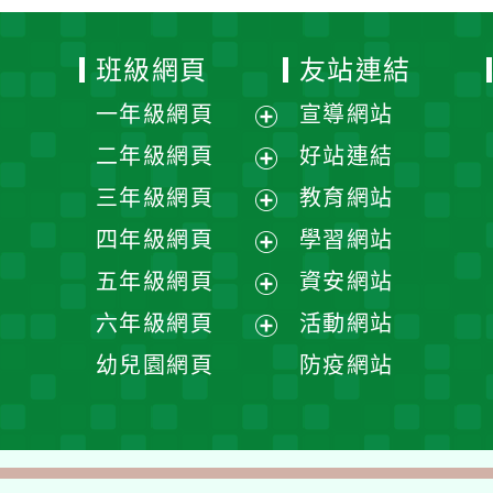
開
展
三年級網頁
教育網站
選
開
展
四年級網頁
學習網站
單
選
開
展
五年級網頁
資安網站
單
選
開
展
六年級網頁
活動網站
單
選
開
展
幼兒園網頁
防疫網站
單
選
開
單
選
單
Powered by
XOOPS
2
地址：
33751 桃園市
電話:03-3862174
傳真
建議瀏覽器 chrome
網
網站設計：