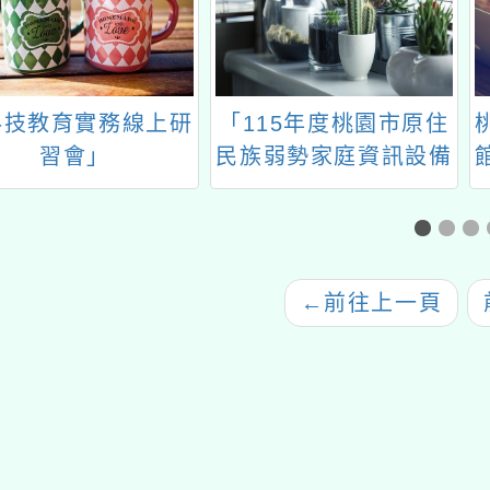
教育實務線上研
「115年度桃園市原住
桃園市
習會」
民族弱勢家庭資訊設備
館閱讀
補助」
AI，
／他
『不
←
前往上一頁
前往