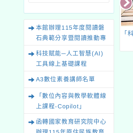
石典範分享暨閱讀推動專
華大學臺灣語言
桃園市南崁自造教育及
「科技
業研習
教學研究所辦理
科技中心114年7月份
科技賦能─人工智慧(AI)
115年度「國民
教師增能研習計畫一
工具線上基礎課程
師進修加註語文
案。
臺灣台語、客家
A3數位素養講師名單
）專長學分班」
「數位內容與教學軟體線
上課程-Copilot」
函轉國家教育研究院中心
辦理115年原住民族教育
政策研討會「原住民族教
轉知教育部國民及學前教
育國際趨勢與發展」
育署委託新北市政府教育
局辦理「115年度教師專