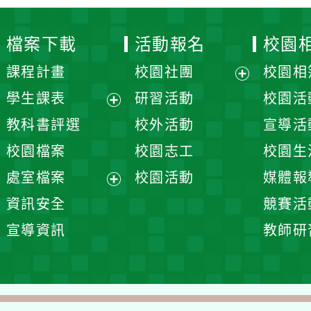
開
展
教科書評選
校外活動
宣導活動
選
開
校園檔案
校園志工
校園生活
單
選
處室檔案
校園活動
媒體報導
單
展
資訊安全
競賽活動
開
宣導資訊
教師研習
選
單
026
桃園市大園區溪海國民小學
大園區和平西路一段420號
：03-3852200
【處室分機表】
站維護:資訊組
【個資保護聲明】