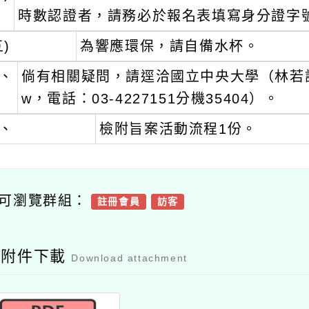
為響應環保，請自備水杯。
倘有相關疑問，請逕洽國立中央大學（林若詒專任人員，E-m
w，電話：03-4227151分機35404）。
檢附旨案活動流程1份。
瀏覽群組：
註冊會員
訪客
附件下載
Download attachment