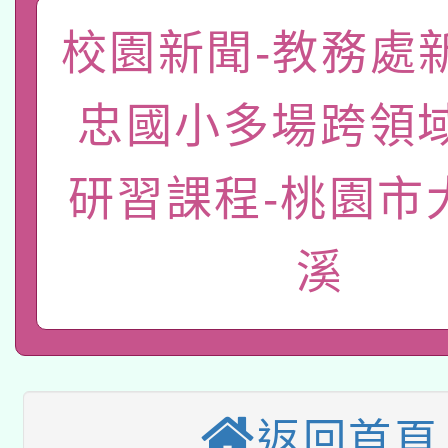
「數位內容與教學軟體線
校園新聞-教務處
有關大陸委員會函釋公
pilot」
轉知經濟部水利署委託
忠國小多場跨領
薪期間赴陸應申請許可
115年8月22日(星期六)
業技術研究院辦理「11
研習課程-桃園市
2026年桃園地景藝術
桃園市孔廟祈福系列活
用水績優單位及節水達
溪
本校115學年度第2次
開 智慧啟航」
動」
適應運動共學行動站研
招甄選結果公告(無人
本館辦理115年度閱讀
招)
科技賦能─人工智慧(AI
暨閱讀推動專業研習
返回首頁