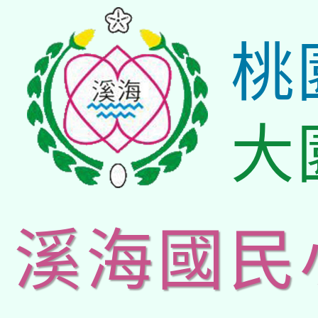
桃
大
溪海國民