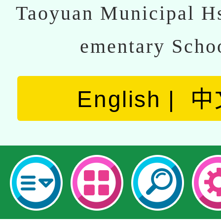
Taoyuan Municipal Hs
ementary Scho
English
中