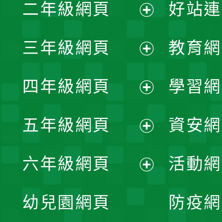
二年級網頁
好站連
開
展
三年級網頁
教育網
選
開
展
單
四年級網頁
學習網
選
開
展
單
五年級網頁
資安網
選
開
展
單
六年級網頁
活動網
選
開
展
單
幼兒園網頁
防疫網
選
開