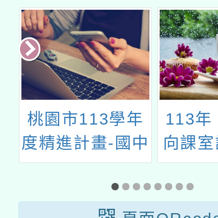
年
113年「素養導
新北市
中
向課室評量資源
瓷博
種
建置暨推廣計
114
-
畫」評量工具設
教師研
設
計選拔活動及說