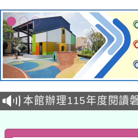
本校115學年度第2次
適應運動共學行動站研
招甄選結果公告(無人
本館辦理115年度閱讀
招)
科技賦能─人工智慧(AI
暨閱讀推動專業研習
A3數位素養講師名單
礎課程