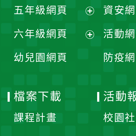
展
單
五年級網頁
資安網
選
開
展
單
六年級網頁
活動網
選
開
展
單
幼兒園網頁
防疫網
選
開
單
選
檔案下載
活動
單
課程計畫
校園社