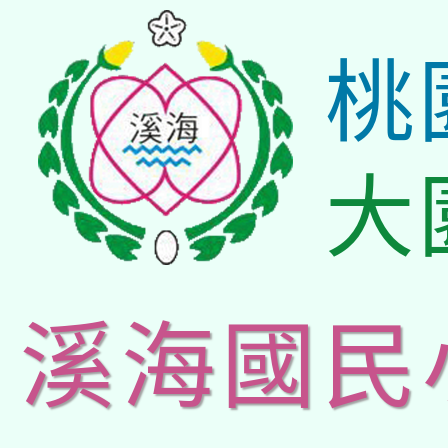
桃
大
溪海國民