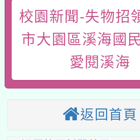
A3數位素養講師名單
礎課程
校園新聞-失物招
「數位內容與教學軟體線
有關大陸委員會函釋公
市大園區溪海國民
pilot」
轉知經濟部水利署委託
薪期間赴陸應申請許可
愛閱溪海
115年8月22日(星期六)
業技術研究院辦理「11
2026年桃園地景藝術
桃園市孔廟祈福系列活
用水績優單位及節水達
本校115學年度第2次
開 智慧啟航」
動」
返回首頁
適應運動共學行動站研
招甄選結果公告(無人
本館辦理115年度閱讀
招)