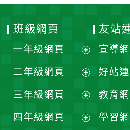
班級網頁
友站
一年級網頁
宣導網
展
二年級網頁
好站連
開
展
三年級網頁
教育網
選
開
展
單
四年級網頁
學習網
選
開