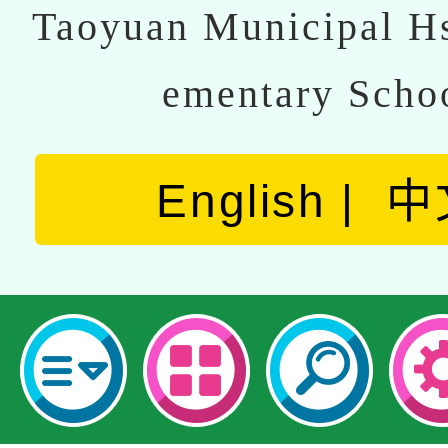
Taoyuan Municipal Hs
ementary Scho
English
中