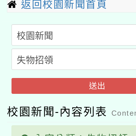
返回校園新聞首頁
科技賦能─人工智慧(AI
暨閱讀推動專業研習
A3數位素養講師名單
礎課程
「數位內容與教學軟體線
有關大陸委員會函釋公
pilot」
轉知經濟部水利署委託
薪期間赴陸應申請許可
115年8月22日(星期六)
業技術研究院辦理「11
送出
2026年桃園地景藝術
桃園市孔廟祈福系列活
用水績優單位及節水達
校園新聞-內容列表
Conten
開 智慧啟航」
動」