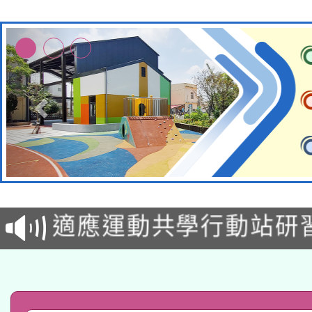
本校115學年度第2次
適應運動共學行動站研
招甄選結果公告(無人
本館辦理115年度閱讀
招)
科技賦能─人工智慧(AI
暨閱讀推動專業研習