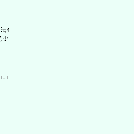
法4
兒少
at=1