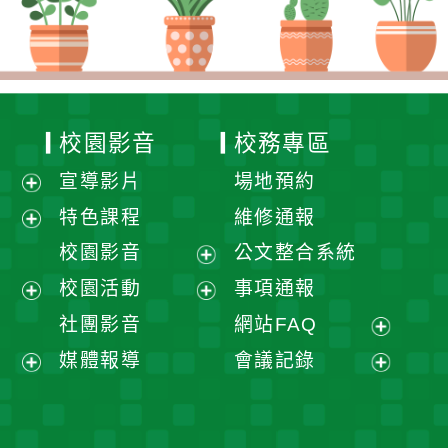
校園影音
校務專區
宣導影片
場地預約
展
特色課程
維修通報
開
展
校園影音
公文整合系統
選
開
展
校園活動
事項通報
單
選
開
展
展
社團影音
網站FAQ
單
選
開
開
展
媒體報導
會議記錄
單
選
選
開
展
展
單
單
選
開
開
單
選
選