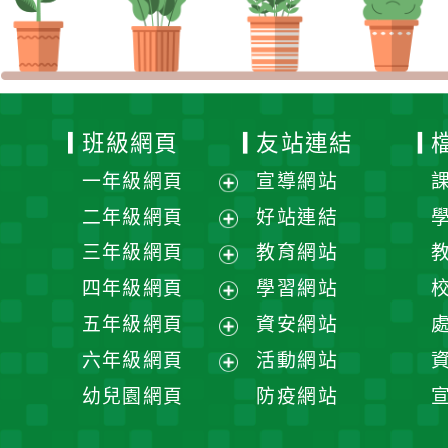
班級網頁
友站連結
一年級網頁
宣導網站
展
二年級網頁
好站連結
開
展
三年級網頁
教育網站
選
開
展
四年級網頁
學習網站
單
選
開
展
五年級網頁
資安網站
單
選
開
展
六年級網頁
活動網站
單
選
開
展
幼兒園網頁
防疫網站
單
選
開
單
選