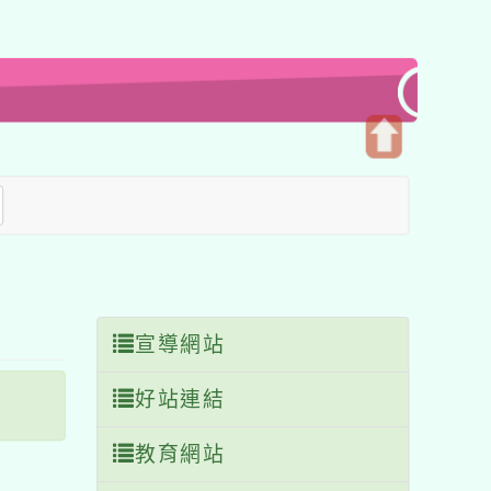
開
啟
上
方
區
塊
宣導網站
好站連結
教育網站