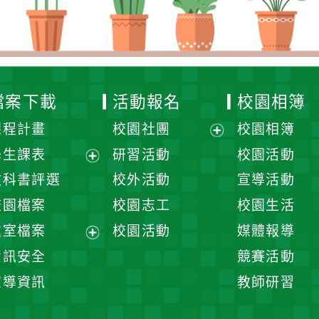
檔案下載
活動報名
校園相簿
課程計畫
校園社團
校園相簿
展
學生課表
研習活動
校園活動
開
展
教科書評選
校外活動
宣導活動
選
開
校園檔案
校園志工
校園生活
單
選
處室檔案
校園活動
媒體報導
單
展
資訊安全
競賽活動
開
宣導資訊
教師研習
選
單