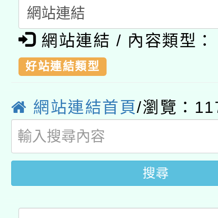
「2026桃園藝術巡演
開 智慧啟航」
動」
月28日止
轉知教育部國民及學前
關事宜
網站連結 / 內容類型：
函轉國家教育研究院中心
國立臺灣師範大學辦理「1
好站連結類型
轉知教育部國民及學前
原住民族教育政策研討
年度健康促進學校輔導
函轉國立臺灣師範大學
新北市政府教育局辦理「
族教育國際趨勢與發展
網站連結首頁
/瀏覽：
11
業成長研習」實施計畫
轉知有關國立成功大學
族語言臺北學習中心11
師專業成長研習實施計
教育部國民及學前教育署「
文教學共融平台-教案
「族語學習班」招生簡章
方素養工作坊新北場」
搜尋
年度COVID-19疫苗
件」活動簡章
接種對象擴大為「滿6