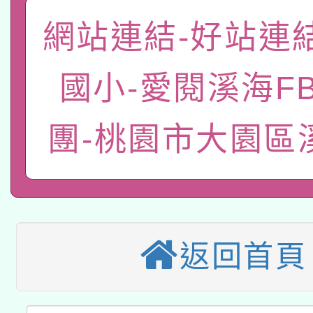
轉知教育部國民及學前
關事宜
網站連結-好站連
函轉國家教育研究院中心
國立臺灣師範大學辦理「1
轉知教育部國民及學前
原住民族教育政策研討
年度健康促進學校輔導
國小-愛閱溪海F
函轉國立臺灣師範大學
新北市政府教育局辦理「
族教育國際趨勢與發展
業成長研習」實施計畫
團-桃園市大園區
轉知有關國立成功大學
族語言臺北學習中心11
師專業成長研習實施計
教育部國民及學前教育署「
文教學共融平台-教案
「族語學習班」招生簡章
方素養工作坊新北場」
轉知經濟部水利署委託
年度COVID-19疫苗
件」活動簡章
115年8月22日(星期六)
返回首頁
業技術研究院辦理「11
接種對象擴大為「滿6
2026年桃園地景藝術
桃園市孔廟祈福系列活
用水績優單位及節水達
接種之民眾」措施，延長