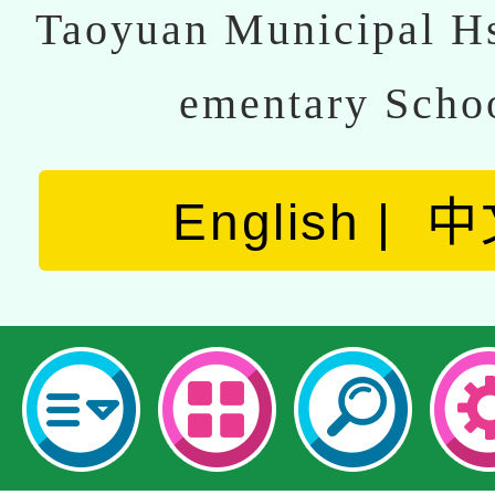
Taoyuan Municipal Hs
ementary Scho
English
中