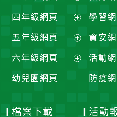
開
展
單
四年級網頁
學習網
選
開
展
單
五年級網頁
資安網
選
開
展
單
六年級網頁
活動網
選
開
展
單
幼兒園網頁
防疫網
選
開
單
選
檔案下載
活動
單