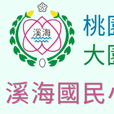
桃
大
溪海國民