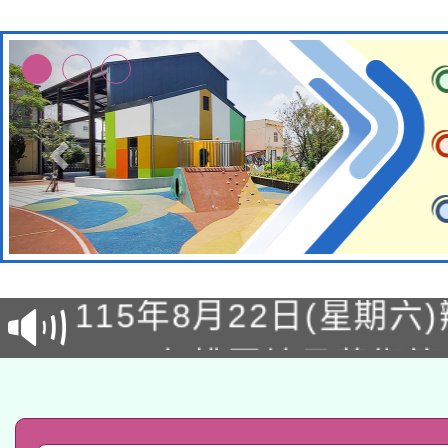
轉知經濟部水利署委託
115年8月22日(星期六)
業技術研究院辦理「11
2026年桃園地景藝術
桃園市孔廟祈福系列活
用水績優單位及節水達
「2026桃園藝術巡演
開 智慧啟航」
動」