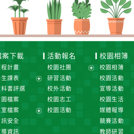
檔案下載
活動報名
校園相簿
課程計畫
校園社團
校園相簿
展
學生課表
研習活動
校園活動
開
展
教科書評選
校外活動
宣導活動
選
開
校園檔案
校園志工
校園生活
單
選
處室檔案
校園活動
媒體報導
單
展
資訊安全
競賽活動
開
宣導資訊
教師研習