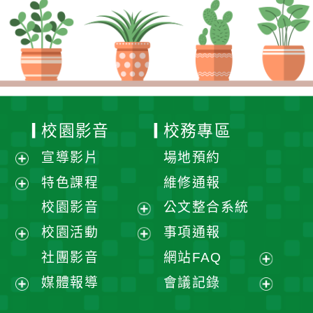
校園影音
校務專區
宣導影片
場地預約
展
特色課程
維修通報
開
展
校園影音
公文整合系統
選
開
展
校園活動
事項通報
單
選
開
展
展
社團影音
網站FAQ
單
選
開
開
展
媒體報導
會議記錄
單
選
選
開
展
展