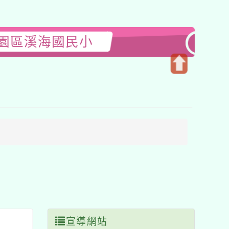
大園區溪海國民小
開
啟
上
方
區
塊
宣導網站