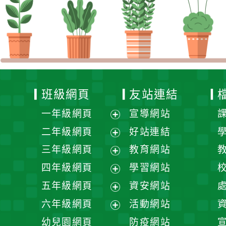
班級網頁
友站連結
一年級網頁
宣導網站
展
二年級網頁
好站連結
開
展
三年級網頁
教育網站
選
開
展
四年級網頁
學習網站
單
選
開
展
五年級網頁
資安網站
單
選
開
展
六年級網頁
活動網站
單
選
開
展
幼兒園網頁
防疫網站