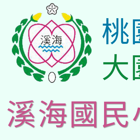
桃
大
溪海國民