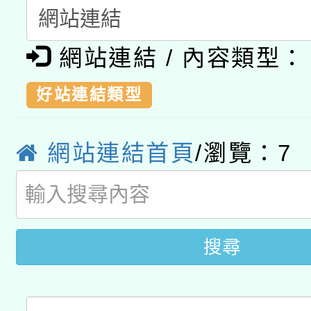
科技賦能─人工智慧(AI
暨閱讀推動專業研習
A3數位素養講師名單
礎課程
網站連結 / 內容類型：
「數位內容與教學軟體線
好站連結類型
有關大陸委員會函釋公
pilot」
網站連結首頁
/瀏覽：
7
轉知經濟部水利署委託
薪期間赴陸應申請許可
115年8月22日(星期六)
業技術研究院辦理「11
2026年桃園地景藝術
桃園市孔廟祈福系列活
用水績優單位及節水達
搜尋
開 智慧啟航」
動」