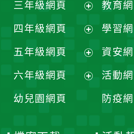
三年級網頁
教育網
選
開
展
單
四年級網頁
學習網
選
開
展
單
五年級網頁
資安網
選
開
展
單
六年級網頁
活動網
選
開
展
單
幼兒園網頁
防疫網
選
開
單
選