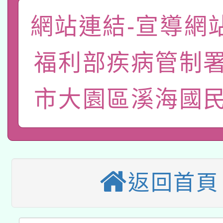
礎課程
網站連結-宣導網
「數位內容與教學軟體線
有關大陸委員會函釋公
pilot」
福利部疾病管制署
轉知經濟部水利署委託
薪期間赴陸應申請許可
市大園區溪海國民
115年8月22日(星期六)
業技術研究院辦理「11
2026年桃園地景藝術
桃園市孔廟祈福系列活
用水績優單位及節水達
本校115學年度第2次
開 智慧啟航」
動」
適應運動共學行動站研
招甄選結果公告(無人
返回首頁
本館辦理115年度閱讀
招)