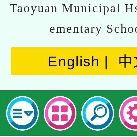
Taoyuan Municipal Hs
ementary Scho
English
中