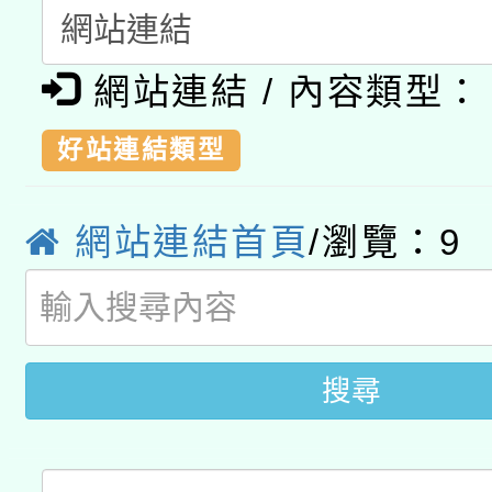
科技賦能─人工智慧(AI
暨閱讀推動專業研習
A3數位素養講師名單
礎課程
網站連結 / 內容類型：
「數位內容與教學軟體線
好站連結類型
有關大陸委員會函釋公
pilot」
轉知經濟部水利署委託
薪期間赴陸應申請許可
網站連結首頁
/瀏覽：
9
115年8月22日(星期六)
業技術研究院辦理「11
2026年桃園地景藝術
桃園市孔廟祈福系列活
用水績優單位及節水達
搜尋
開 智慧啟航」
動」