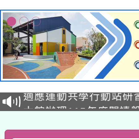
本校115學年度第2次
適應運動共學行動站研
招甄選結果公告(無人
本館辦理115年度閱讀
招)
科技賦能─人工智慧(AI
暨閱讀推動專業研習
A3數位素養講師名單