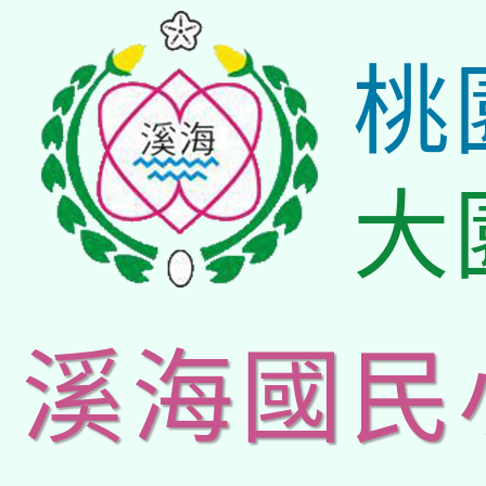
桃
大
溪海國民