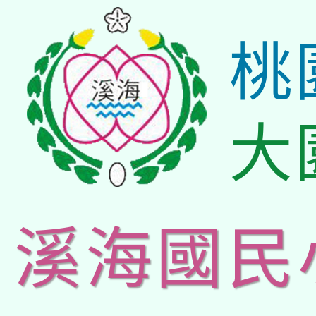
桃
大
溪海國民