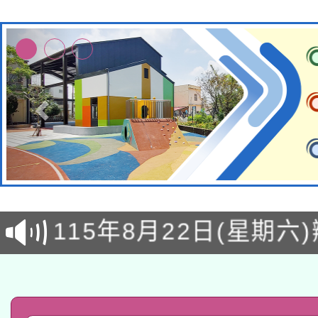
轉知經濟部水利署委託
115年8月22日(星期六)
業技術研究院辦理「11
2026年桃園地景藝術
桃園市孔廟祈福系列活
用水績優單位及節水達
「2026桃園藝術巡演
開 智慧啟航」
動」