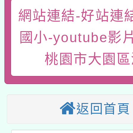
轉知教育部國民及學前
關事宜
網站連結-好站連
函轉國家教育研究院中心
國立臺灣師範大學辦理「1
國小-youtube影
轉知教育部國民及學前
原住民族教育政策研討
年度健康促進學校輔導
函轉國立臺灣師範大學
新北市政府教育局辦理「
族教育國際趨勢與發展
業成長研習」實施計畫
桃園市大園區
轉知有關國立成功大學
族語言臺北學習中心11
師專業成長研習實施計
教育部國民及學前教育署「
文教學共融平台-教案
「族語學習班」招生簡章
方素養工作坊新北場」
轉知經濟部水利署委託
年度COVID-19疫苗
件」活動簡章
返回首頁
115年8月22日(星期六)
業技術研究院辦理「11
接種對象擴大為「滿6
2026年桃園地景藝術
桃園市孔廟祈福系列活
用水績優單位及節水達
接種之民眾」措施，延長