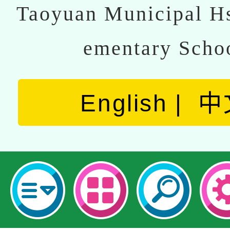
Taoyuan Municipal Hs
ementary Scho
English
中