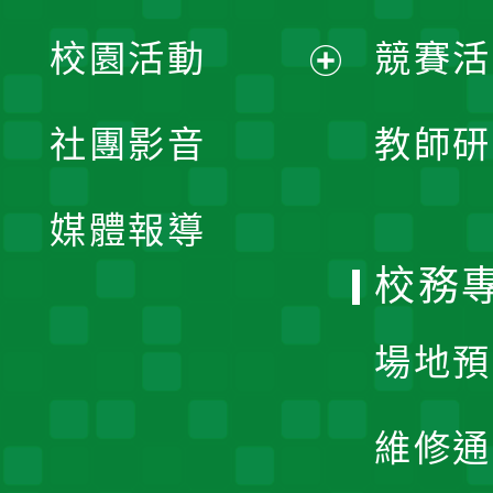
展
校園活動
競賽活
開
展
社團影音
教師研
選
開
單
媒體報導
選
校務
單
場地預
維修通