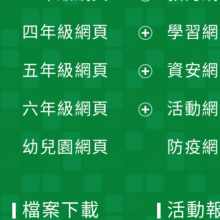
開
展
單
四年級網頁
學習網
選
開
展
單
五年級網頁
資安網
選
開
展
單
六年級網頁
活動網
選
開
展
單
幼兒園網頁
防疫網
選
開
單
選
檔案下載
活動
單