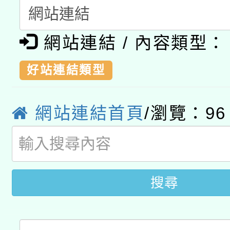
「2026桃園藝術巡演
開 智慧啟航」
動」
月28日止
轉知教育部國民及學前
關事宜
網站連結 / 內容類型：
函轉國家教育研究院中心
國立臺灣師範大學辦理「1
好站連結類型
轉知教育部國民及學前
原住民族教育政策研討
年度健康促進學校輔導
網站連結首頁
/瀏覽：
96
函轉國立臺灣師範大學
新北市政府教育局辦理「
族教育國際趨勢與發展
業成長研習」實施計畫
轉知有關國立成功大學
族語言臺北學習中心11
師專業成長研習實施計
教育部國民及學前教育署「
文教學共融平台-教案
「族語學習班」招生簡章
方素養工作坊新北場」
搜尋
年度COVID-19疫苗
件」活動簡章
接種對象擴大為「滿6