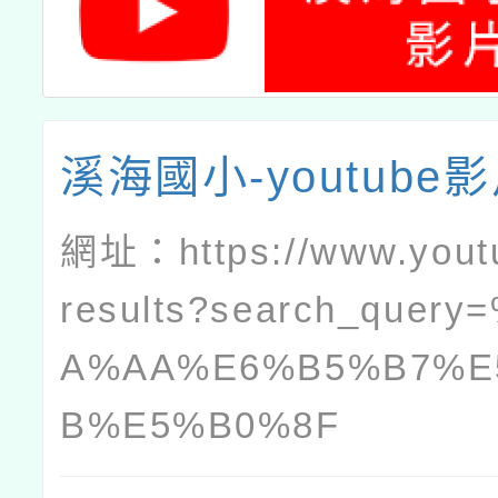
溪海國小-youtube
網址：
https://www.you
results?search_quer
A%AA%E6%B5%B7%E
B%E5%B0%8F