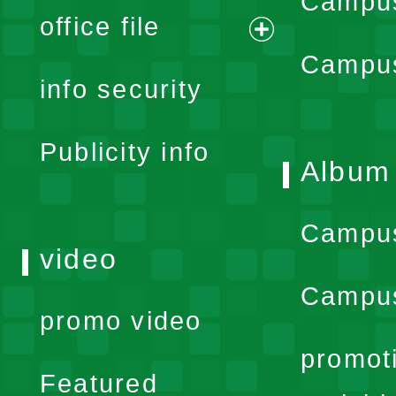
Campus
office file
expand
Campus
info security
menu
Publicity info
Album
Campu
video
Campus
promo video
promot
Featured