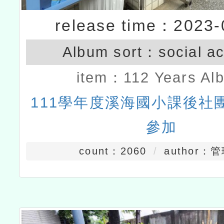
release time：2023-
Album sort：
social ac
item：
112 Years Al
111學年度溪海國小課後社
參加
count：2060
author：