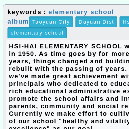
keywords：
elementary school
album
Taoyuan City
Dayuan Dist
Hs
elementary school
HSI-HAI ELEMENTARY SCHOOL w
in 1950. As time goes by for more
years, things changed and buildi
rebuilt with the passing of years
we've made great achievement wit
principals who dedicated to educ
rich educational administrative e
promote the school affairs and in
parents, community and social r
Currently we make effort to culti
of our school "healthy and vitalit
excellence" as our goal.