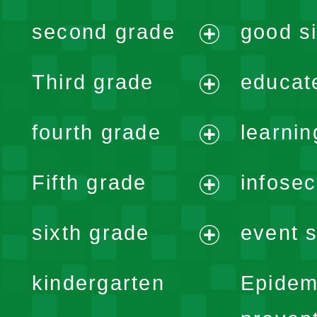
expand
second grade
good si
menu
expand
Third grade
educat
menu
expand
fourth grade
learnin
menu
expand
Fifth grade
infose
menu
expand
sixth grade
event s
menu
expand
kindergarten
Epidem
menu