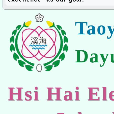
Tao
Day
Hsi Hai E