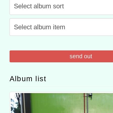
灣師範大學辦理「114至1
函轉國家教育研究院中心辦
進學校輔導計畫師資專業
民族教育政策研討會「原
轉知教育部國民及學前教
計畫
趨勢與發展」
政府教育局辦理「115年
函轉國立臺灣師範大學辦
研習實施計畫－夢的N次方
臺北學習中心115年度第2
轉知有關國立成功大學辦
send out
北場」計畫
班」招生簡章及EDM
共融平台-教案暨教學示範
教育部國民及學前教育署「11
章
COVID-19疫苗接種計畫
Album list
擴大為「滿6個月以上尚未
措施，延長至115年9月28