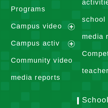
activiti
Programs
school 
Campus video
expand
media 
Campus activ
menu
expand
Compet
Community video
menu
teache
media reports
School