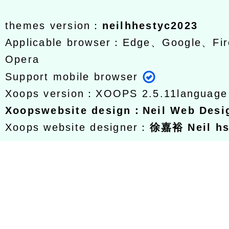
themes version：
neilhhestyc2023
Applicable browser：Edge、Google、Fir
Opera
Support mobile browser
Xoops version：
XOOPS 2.5.11
languag
Xoops
website design
：
Neil Web Des
Xoops website designer：
徐嘉裕 Neil h