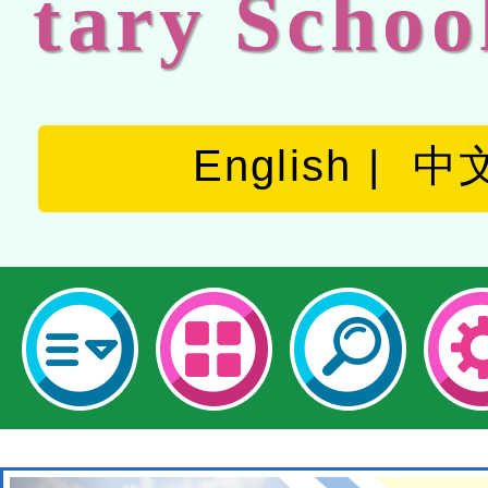
tary Schoo
English
中