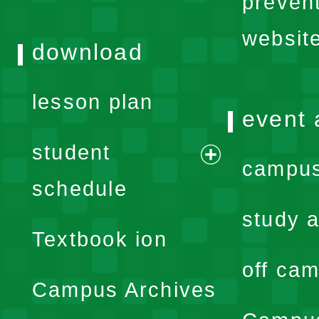
preven
websit
download
lesson plan
event 
student
campus
expand
schedule
menu
study a
Textbook ion
off cam
Campus Archives