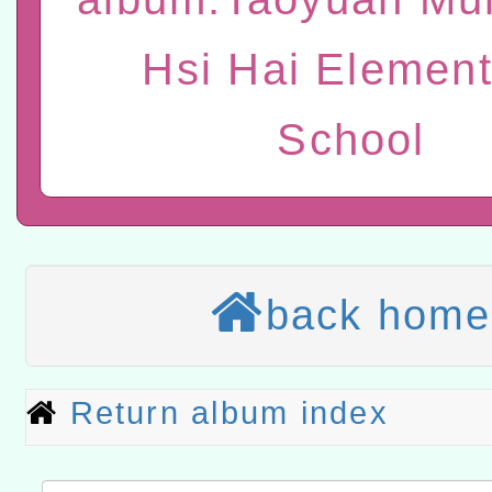
進學校輔導計畫師資專業
民族教育政策研討會「原
轉知教育部國民及學前教
Hsi Hai Element
計畫
趨勢與發展」
政府教育局辦理「115年
函轉國立臺灣師範大學辦
School
研習實施計畫－夢的N次方
臺北學習中心115年度第2
轉知有關國立成功大學辦
北場」計畫
班」招生簡章及EDM
共融平台-教案暨教學示範
教育部國民及學前教育署「11
章
COVID-19疫苗接種計畫
轉知經濟部水利署委託財
擴大為「滿6個月以上尚未
研究院辦理「115年表揚
back home
115年8月22日(星期六)辦
措施，延長至115年9月28
位及節水達人選拔活動」
市孔廟祈福系列活動—儒門
2026年桃園地景藝術節教
Return album index
航」
「2026桃園藝術巡演」活
宜
轉知教育部國民及學前教