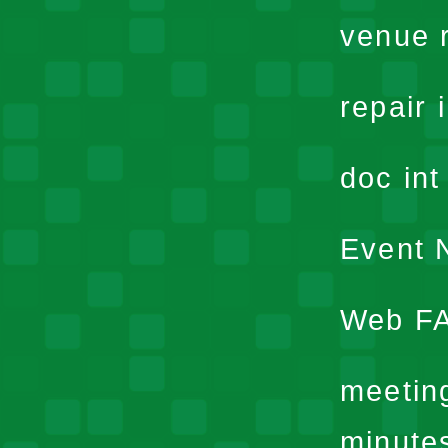
venue 
repair 
doc in
Event N
Web F
meetin
minute