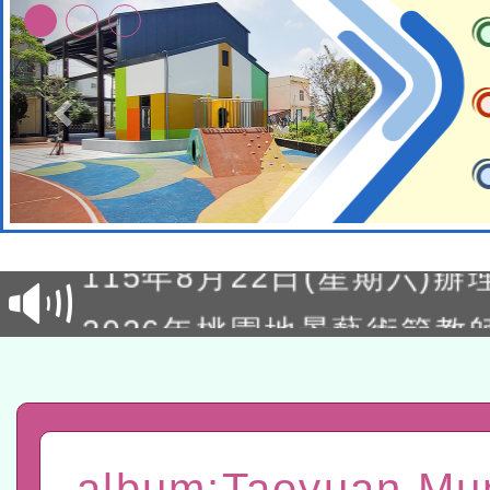
轉知經濟部水利署委託財
研究院辦理「115年表揚
115年8月22日(星期六)辦
位及節水達人選拔活動」
市孔廟祈福系列活動—儒門
2026年桃園地景藝術節教
航」
「2026桃園藝術巡演」活
宜
轉知教育部國民及學前教
灣師範大學辦理「114至1
函轉國家教育研究院中心辦
album:Taoyuan Mun