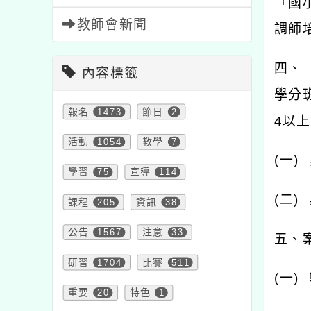
「國
教師會新聞
調師
四、
內容標籤
學分
報名
1473
節日
2
4
以上
活動
1054
教學
7
(
一
)
學習
75
宣導
114
(
二
)
課程
205
資訊
38
公告
1567
注意
33
五、
研習
1704
比賽
511
(
一
)
重要
20
特色
1