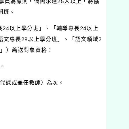
學員為原則，倘需求達
25
人以上，將協
開班。
長
24
以上學分班」、「輔導專長
24
以上
語文專長
28
以上學分班」、「語文領域
2
）」）薦送對象資格：
。
代課或兼任教師）為次。