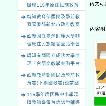
內文可
辦理115年原住民族教育
政策研討會「原住民族教
轉知教育部國民及學前教
育國際趨勢與發展」
育署委託新北市政府教育
內容
局辦理「115年度教師專
函轉國立臺灣師範大學辦
業成長研習實施計畫－夢
理原住民族語言臺北學習
的N次方素養工作坊新北
中心115年度第2期「族語
轉知有關國立成功大學辦
場」計畫
學習班」招生簡章及EDM
理「台語文教學共融平台-
教案暨教學示範徵件」活
函轉教育部國民及學前教
動簡章
育署(下稱國教署)委請國
11
立臺灣師範大學辦理
師進
115學年度國民中小學現
「115年『青年百億海外
長學
職教師臺灣台語認證輔導