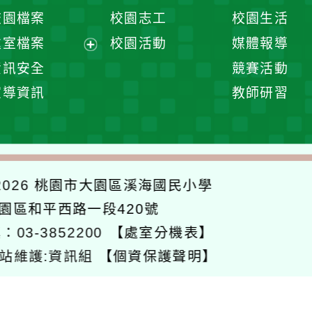
選
開
校園檔案
校園志工
校園生活
單
選
處室檔案
校園活動
媒體報導
單
展
資訊安全
競賽活動
開
宣導資訊
教師研習
選
單
026
桃園市大園區溪海國民小學
大園區和平西路一段420號
：03-3852200
【處室分機表】
站維護:資訊組
【個資保護聲明】