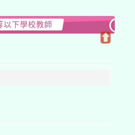
等以下學校教師
開
啟
上
方
區
塊