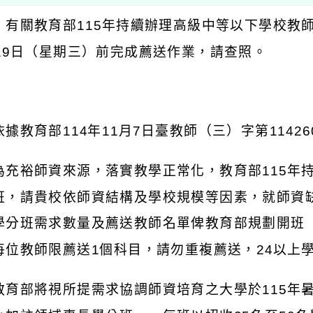
：有關教育部
115
年持續辦理高級中等以下學校教
19
日（星期三）前完成薦送作業，請查照。
：
依據教育部
114
年
11
月
7
日臺教師（三）字第
11426
為充裕師資來源，落實教學正常化，教育部
115
年
班，請貴校依師資結構及學校規模等因素，就師資
學分班需求數量及薦送教師名單俾教育部規劃開班
每位教師限薦送
1
個科目，請勿重複薦送，
24
以上
教育部將視所提需求協調師資培育之大學於
115
年