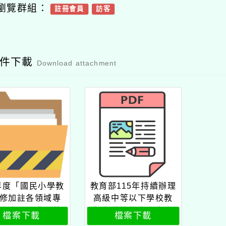
瀏覽群組：
註冊會員
訪客
附件下載
Download attachment
5年度「國民小學教
教育部115年持續辦理
修加註各領域專
高級中等以下學校教
分班」需求及薦
師在職進修學分班公
檔案下載
檔案下載
送表
文