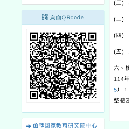
(
二
)
頁面QRcode
(
三
)
(
四
)
(
五
)
六、
114
5
），
整體
函轉國家教育研究院中心