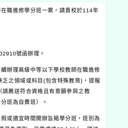
師在職進修學分班一案，請貴校於
114
年
02910
號函辦理。
持續辦理高級中等以下學校教師在職進修
缺乏之領域或科目
(
包含特殊教育
)
，提報
（請薦送符合資格且有意願參與之教
學分班為自費班）。
暑假或適宜時間開辦旨揭學分班，班別為