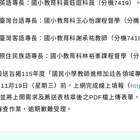
英語專長：國小教育科黃鈺庭科員（分機
7419
）
臺灣台語專長：國小教育科王心怡課程督學（分機
臺灣客語專長：國小教育科謝承祐教師（分機
741
原住民族語專長：國小教育科林裕峯課程督學（分
檢送旨揭
115
年度「國民小學教師進修加註各領域
年
11
月
19
日（星期三）前，上網完成線上填報（
ht
並將上開需求及薦送表核章後之
PDF
檔上傳表單
審查作業，逾期歉難受理。