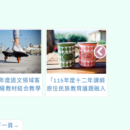
5年度十二年課綱
中華民國地理學會辦理
114
族教育議題融入
114年第21屆國家地理
程推廣計畫」社
知識大競賽
「歷史上的原住
政策」系列講座
下一頁
→