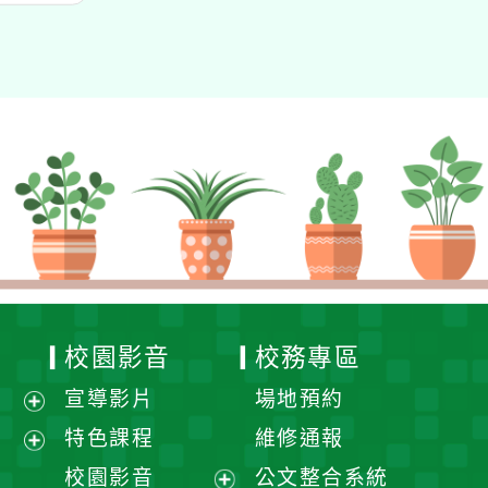
校園影音
校務專區
宣導影片
場地預約
展
特色課程
維修通報
開
展
校園影音
公文整合系統