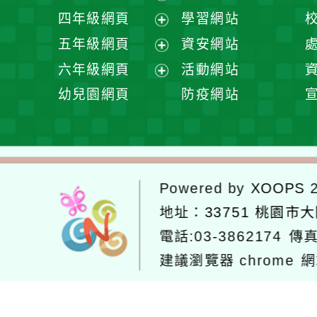
選
開
展
四年級網頁
學習網站
單
選
開
展
五年級網頁
資安網站
單
選
開
展
六年級網頁
活動網站
單
選
開
展
幼兒園網頁
防疫網站
單
選
開
單
選
單
Powered by
XOOPS
2
地址：
33751 桃園市
電話:03-3862174
傳真
建議瀏覽器 chrome
網
網站設計：
Neil網站設計
工坊