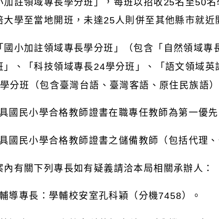
小加註領域專長學分班」，每班以招收
25
名至
50
名
培大學至當地開班，未達
25
人則併至其他縣市就近
「國小加註領域專長學分班」（包含「自然領域專
班」、「科技領域專長
24
學分班」、「語文領域英
學分班（包含臺灣台語、臺灣客語、原住民族語
具國民小學合格教師證書在職專任教師為第一優先
具國民小學合格教師證書之儲備教師（包括代理、
案內有關下列專長如有疑義請洽本局相關承辦人：
輔導專長：學輔校安室孔科穎（分機
7458
）。