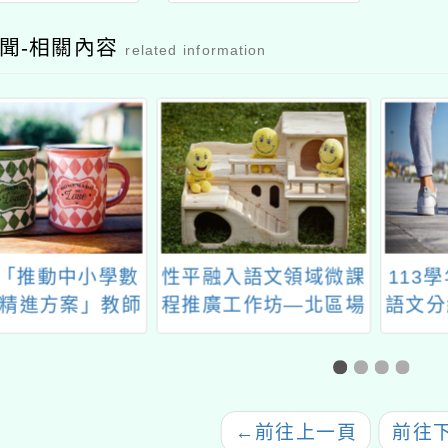
聞-相關內容
related information
入語文領域微課
113學年度語文領域客
「11
工作坊—北區場
語文分級教材結合教學
原住民
運用工作坊
校訂課
會領域
民族
←
前往上一頁
前往