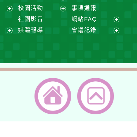
選
開
展
校園活動
事項通報
單
選
開
展
展
社團影音
網站FAQ
單
選
開
開
展
媒體報導
會議記錄
單
選
選
開
展
展
單
單
選
開
開
單
選
選
單
單
返回首頁
返回頂端