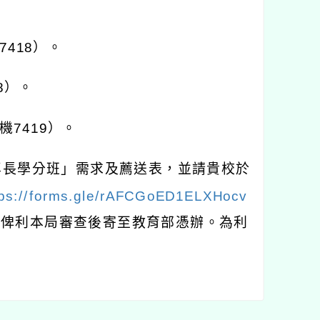
。
7418
）。
8
）。
機
7419
）。
專長學分班」需求及薦送表，並請貴校於
tps://forms.gle/rAFCGoED1ELXHocv
，俾利本局審查後寄至教育部憑辦。為利