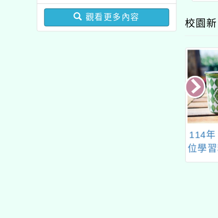
圓夢基金計畫』海外翱翔
增能課程計畫
組G-4-6『健康學一下』
觀看更多內容
校園新
澳洲塔斯馬尼亞大學參訪
活動成果發表會」
年度客語能力中級
114年「推動中小學數
性平融
高級、高級認證
位學習精進方案」教師
程推廣
增能研習「HiTeach
教學應用」