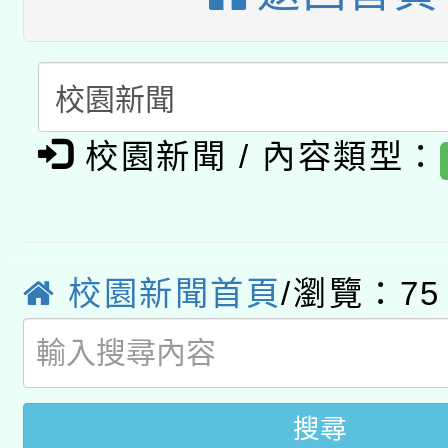
函轉國家教育研究院中心
國立臺灣師範大學辦理「1
轉知教育部國民及學前
原住民族教育政策研討
年度健康促進學校輔導
函轉國立臺灣師範大學
新北市政府教育局辦理「
族教育國際趨勢與發展
業成長研習」實施計畫
校園新聞 / 內容類型：
轉知有關國立成功大學
族語言臺北學習中心11
師專業成長研習實施計
教育部國民及學前教育署「
文教學共融平台-教案
「族語學習班」招生簡章
方素養工作坊新北場」
本市兒童口腔健康促進
年度COVID-19疫苗
校園新聞首頁
/瀏覽：75
件」活動簡章
宣導素材2份，請協助
接種對象擴大為「滿6
管道加強宣導
接種之民眾」措施，延長
搜尋