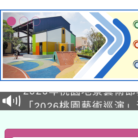
115年8月22日(星期六)
2026年桃園地景藝術
桃園市孔廟祈福系列活
「2026桃園藝術巡演
開 智慧啟航」
轉知教育部國民及學前
關事宜
函轉國家教育研究院中心
國立臺灣師範大學辦理「1