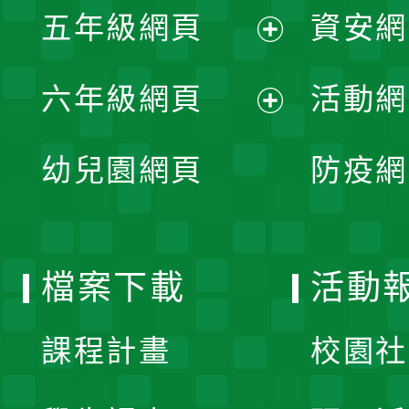
單
五年級網頁
資安網
選
開
展
單
六年級網頁
活動網
選
開
展
單
幼兒園網頁
防疫網
選
開
單
選
檔案下載
活動
單
課程計畫
校園社