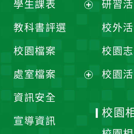
學生課表
研習活
展
教科書評選
校外活
開
校園檔案
校園志
選
單
處室檔案
校園活
展
資訊安全
開
校園
宣導資訊
選
校園相