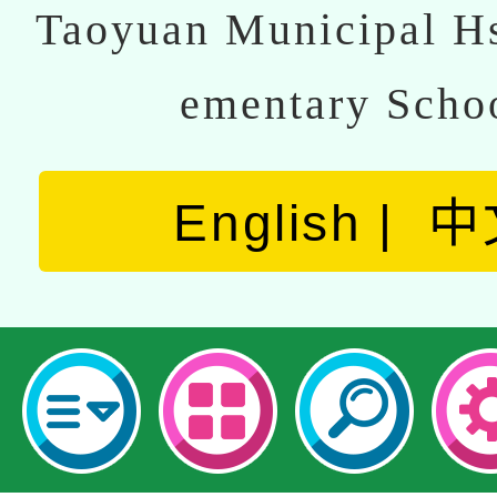
Taoyuan Municipal Hs
ementary Scho
English
中