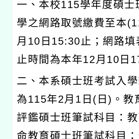
一、本校
115
學年度碩士
學之網路取號繳費至本
(1
月
10
日
15:30
止；網路填
止時間為本年
12
月
10
日
1
二、本系碩士班考試入學
為
115
年
2
月
1
日
(
日
)
。教
評鑑碩士班筆試科目：教
命教育碩士班筆試科目：