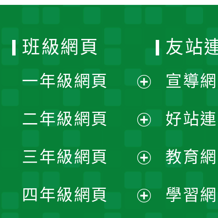
班級網頁
友站
一年級網頁
宣導網
展
二年級網頁
好站連
開
展
三年級網頁
教育網
選
開
展
單
四年級網頁
學習網
選
開
展