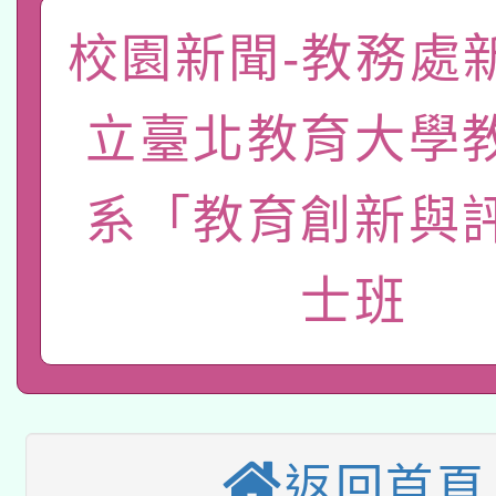
轉知教育部國民及學前
原住民族教育政策研討
年度健康促進學校輔導
校園新聞-教務處
函轉國立臺灣師範大學
新北市政府教育局辦理「
族教育國際趨勢與發展
業成長研習」實施計畫
立臺北教育大學
轉知有關國立成功大學
族語言臺北學習中心11
師專業成長研習實施計
教育部國民及學前教育署「
文教學共融平台-教案
系「教育創新與
「族語學習班」招生簡章
方素養工作坊新北場」
本市兒童口腔健康促進
年度COVID-19疫苗
件」活動簡章
士班
115年8月22日(星期六)
宣導素材2份，請協助
接種對象擴大為「滿6
2026年桃園地景藝術
桃園市孔廟祈福系列活
管道加強宣導
接種之民眾」措施，延長
「2026桃園藝術巡演
開 智慧啟航」
月28日止
轉知教育部國民及學前
返回首頁
關事宜