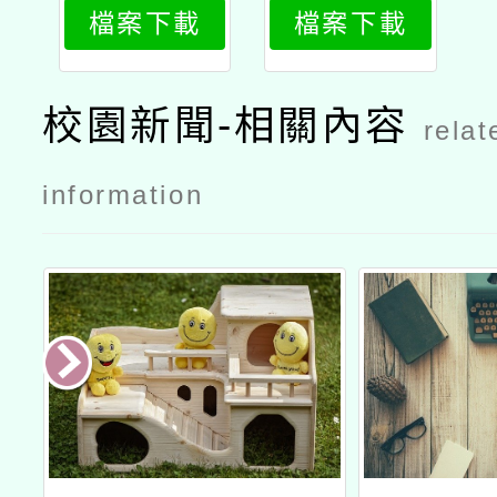
檔案下載
檔案下載
創新與評鑑
碩士班」、
「生命教育
校園新聞-相關內容
relat
碩士班」11
5學年度考
information
試入學招生
相關資訊公
文