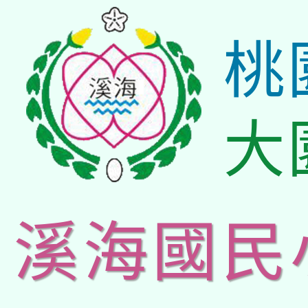
桃
大
溪海國民