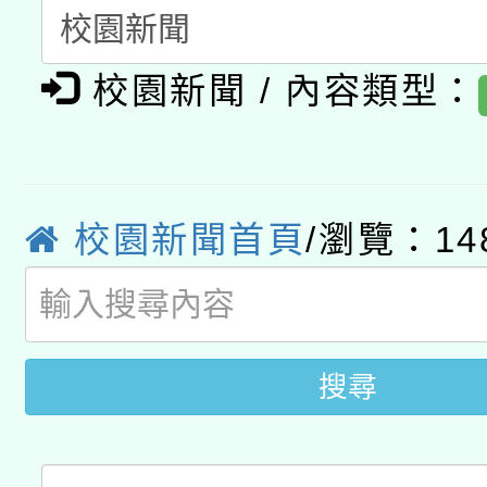
函轉國家教育研究院中心
國立臺灣師範大學辦理「1
校園新聞 / 內容類型：
轉知教育部國民及學前
原住民族教育政策研討
年度健康促進學校輔導
函轉國立臺灣師範大學
新北市政府教育局辦理「
族教育國際趨勢與發展
業成長研習」實施計畫
轉知有關國立成功大學
族語言臺北學習中心11
師專業成長研習實施計
校園新聞首頁
/瀏覽：14
教育部國民及學前教育署「
文教學共融平台-教案
「族語學習班」招生簡章
方素養工作坊新北場」
本市兒童口腔健康促進
年度COVID-19疫苗
件」活動簡章
宣導素材2份，請協助
接種對象擴大為「滿6
搜尋
管道加強宣導
接種之民眾」措施，延長