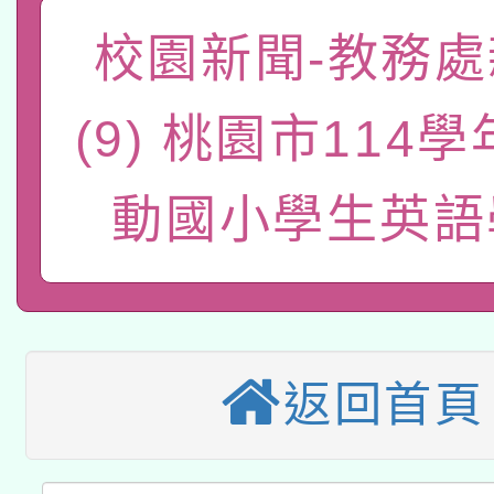
轉知教育部國民及學前
原住民族教育政策研討
校園新聞-教務處
年度健康促進學校輔導
函轉國立臺灣師範大學
新北市政府教育局辦理「
族教育國際趨勢與發展
業成長研習」實施計畫
(9) 桃園市114
轉知有關國立成功大學
族語言臺北學習中心11
師專業成長研習實施計
教育部國民及學前教育署「
動國小學生英語
文教學共融平台-教案
「族語學習班」招生簡章
方素養工作坊新北場」
本市兒童口腔健康促進
年度COVID-19疫苗
件」活動簡章
115年8月22日(星期六)
宣導素材2份，請協助
接種對象擴大為「滿6
2026年桃園地景藝術
桃園市孔廟祈福系列活
管道加強宣導
接種之民眾」措施，延長
返回首頁
「2026桃園藝術巡演
開 智慧啟航」
月28日止
轉知教育部國民及學前
關事宜