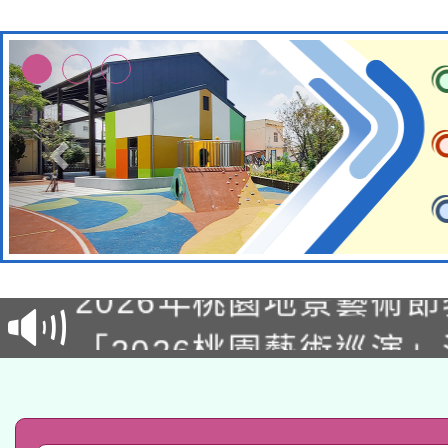
115年8月22日(星期六)
2026年桃園地景藝術
桃園市孔廟祈福系列活
「2026桃園藝術巡演
開 智慧啟航」
轉知教育部國民及學前
關事宜
函轉國家教育研究院中心
國立臺灣師範大學辦理「1