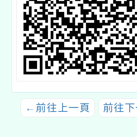
←
前往上一頁
前往下