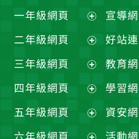
一年級網頁
宣導網
展
二年級網頁
好站連
開
展
三年級網頁
教育網
選
開
展
單
四年級網頁
學習網
選
開
展
單
五年級網頁
資安網
選
開
展
單
六年級網頁
活動網
選