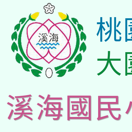
桃
大
溪海國民