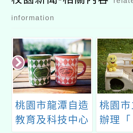
relat
平臺coolen
glish競賽公
information
文
造
桃園市龍潭自造
桃園市
心
教育及科技中心
辦理「