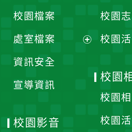
開
校園檔案
校園志
選
單
處室檔案
校園活
展
資訊安全
開
校園
宣導資訊
選
校園相
單
校園活
校園影音