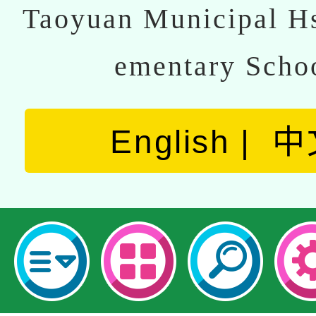
Taoyuan Municipal Hs
ementary Scho
English
中