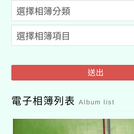
有關大陸委員會函釋公
pilot」
轉知經濟部水利署委託
薪期間赴陸應申請許可
115年8月22日(星期六)
業技術研究院辦理「11
2026年桃園地景藝術
桃園市孔廟祈福系列活
用水績優單位及節水達
「2026桃園藝術巡演
送出
開 智慧啟航」
動」
轉知教育部國民及學前
關事宜
電子相簿列表
國立臺灣師範大學辦理「1
Album list
年度健康促進學校輔導