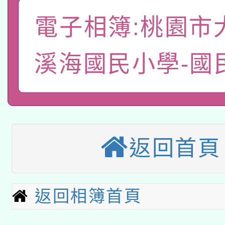
轉知經濟部水利署委託
薪期間赴陸應申請許可
電子相簿:桃園市
115年8月22日(星期六)
業技術研究院辦理「11
溪海國民小學-國
2026年桃園地景藝術
桃園市孔廟祈福系列活
用水績優單位及節水達
「2026桃園藝術巡演
開 智慧啟航」
動」
轉知教育部國民及學前
關事宜
本館辦理115年度閱讀
國立臺灣師範大學辦理「1
返回首頁
科技賦能─人工智慧(AI
暨閱讀推動專業研習
年度健康促進學校輔導
A3數位素養講師名單
礎課程
返回相簿首頁
業成長研習」實施計畫
「數位內容與教學軟體線