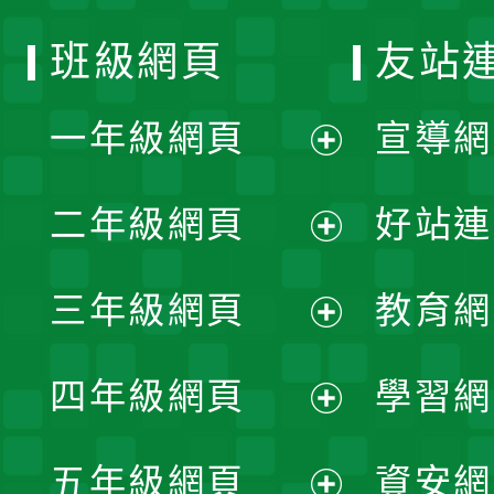
班級網頁
友站
一年級網頁
宣導網
展
二年級網頁
好站連
開
展
三年級網頁
教育網
選
開
展
單
四年級網頁
學習網
選
開
展
單
五年級網頁
資安網
選