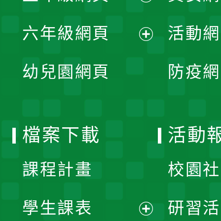
開
展
單
六年級網頁
活動網
選
開
展
單
幼兒園網頁
防疫網
選
開
單
選
檔案下載
活動
單
課程計畫
校園社
學生課表
研習活