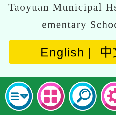
Taoyuan Municipal Hs
ementary Scho
English
中