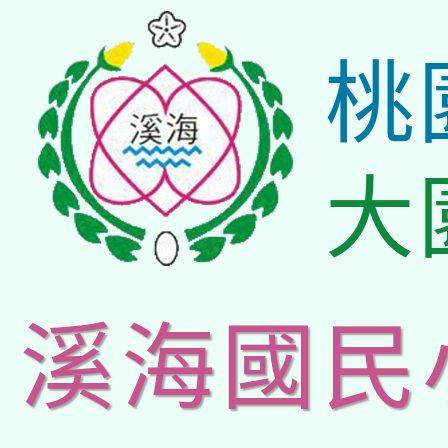
桃
大
溪海國民