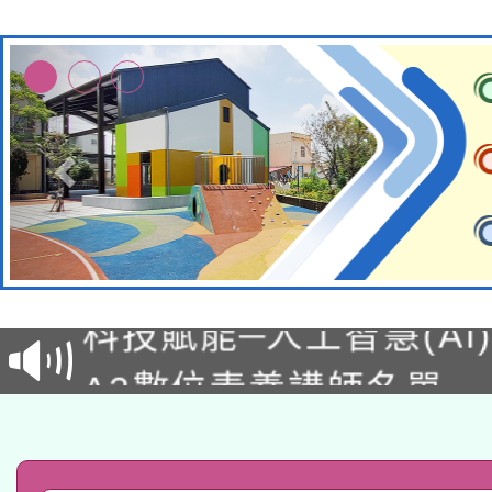
本館辦理115年度閱讀
科技賦能─人工智慧(AI
暨閱讀推動專業研習
A3數位素養講師名單
礎課程
「數位內容與教學軟體線
有關大陸委員會函釋公
pilot」