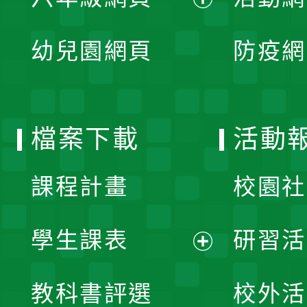
選
開
展
單
幼兒園網頁
防疫網
選
開
單
選
檔案下載
活動
單
課程計畫
校園社
學生課表
研習活
展
教科書評選
校外活