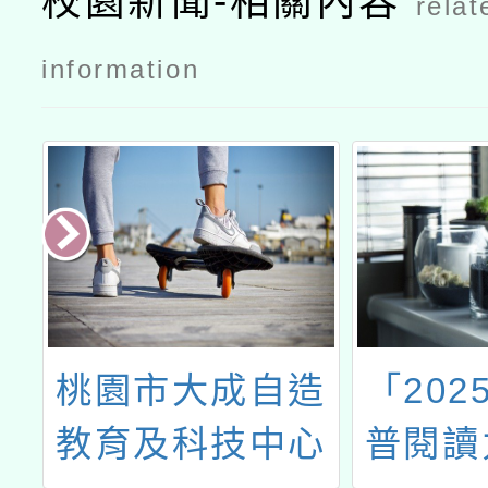
校園新聞-相關內容
relat
坊」公文
information
專
桃園市大成自造
「202
教育及科技中心
普閱讀