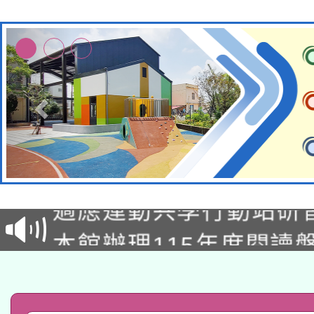
本校115學年度第2次
適應運動共學行動站研
招甄選結果公告(無人
本館辦理115年度閱讀
招)
科技賦能─人工智慧(AI
暨閱讀推動專業研習
A3數位素養講師名單
礎課程