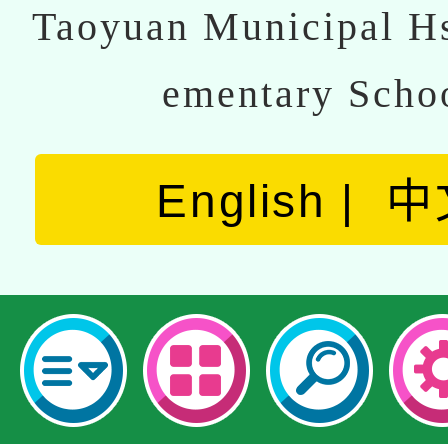
Taoyuan Municipal Hs
ementary Scho
English
中