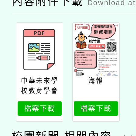
內容附件下載
Download a
中華未來學
海報
校教育學會
辦理「國際
檔案下載
檔案下載
atp素養導
向閱讀教師
研習工作