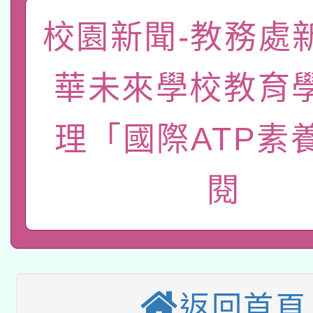
「數位內容與教學軟體線
校園新聞-教務處
有關大陸委員會函釋公
pilot」
華未來學校教育
轉知經濟部水利署委託
薪期間赴陸應申請許可
115年8月22日(星期六)
理「國際ATP素
業技術研究院辦理「11
2026年桃園地景藝術
桃園市孔廟祈福系列活
用水績優單位及節水達
閱
本校115學年度第2次
開 智慧啟航」
動」
適應運動共學行動站研
招甄選結果公告(無人
本館辦理115年度閱讀
招)
返回首頁
科技賦能─人工智慧(AI
暨閱讀推動專業研習