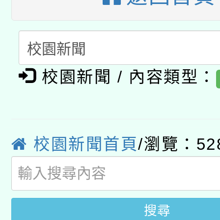
A3數位素養講師名單
礎課程
「數位內容與教學軟體線
有關大陸委員會函釋公
pilot」
校園新聞 / 內容類型：
轉知經濟部水利署委託
薪期間赴陸應申請許可
115年8月22日(星期六)
業技術研究院辦理「11
2026年桃園地景藝術
校園新聞首頁
/瀏覽：52
桃園市孔廟祈福系列活
用水績優單位及節水達
開 智慧啟航」
動」
搜尋