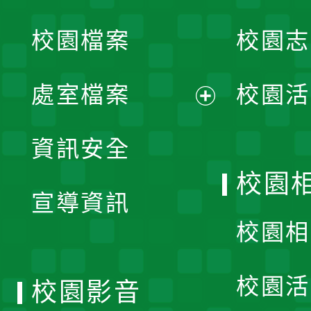
開
校園檔案
校園志
選
單
處室檔案
校園活
展
資訊安全
開
校園
宣導資訊
選
校園相
單
校園活
校園影音