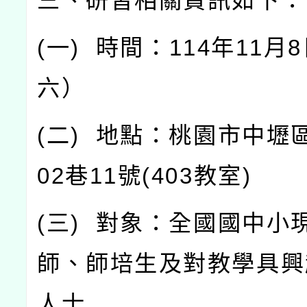
三、研習相關資訊如下：
(
一
)
時間：
114
年
11
月
8
六）
(
二
)
地點：桃園市中壢
02
巷
11
號
(403
教室
)
(
三
)
對象：全國國中小
師、師培生及對教學具興
人士