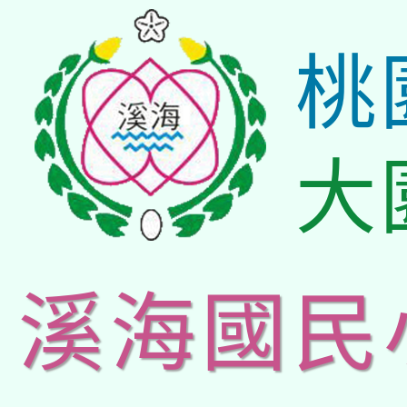
桃
大
溪海國民