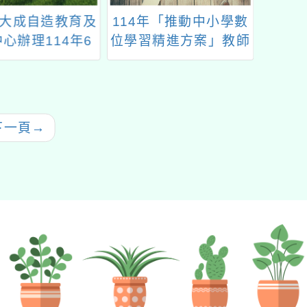
大成自造教育及
114年「推動中小學數
202
心辦理114年6
位學習精進方案」教師
份教 師研習
增能研習-數位內容及
教學軟體線上課程
下一頁
→