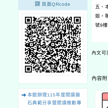
頁面QRcode
五、
姐，
號
9
樓
內文可
內容
本館辦理115年度閱讀磐
石典範分享暨閱讀推動專