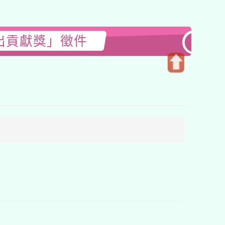
出貢獻獎」徵件
開
啟
上
方
區
塊