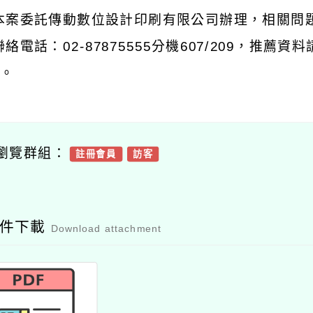
本案委託傳動數位設計印刷有限公司辦理，相關問
聯絡電話：
02-87875555
分機
607/209
，推薦資料
。
瀏覽群組：
註冊會員
訪客
附件下載
Download attachment