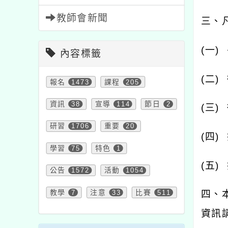
教師會新聞
三、
(
一
)
內容標籤
(
二
)
報名
1473
課程
205
資訊
38
宣導
114
節日
2
(
三
)
研習
1706
重要
20
(
四
)
學習
75
特色
1
(
五
)
公告
1572
活動
1054
教學
7
注意
33
比賽
511
四、
資訊