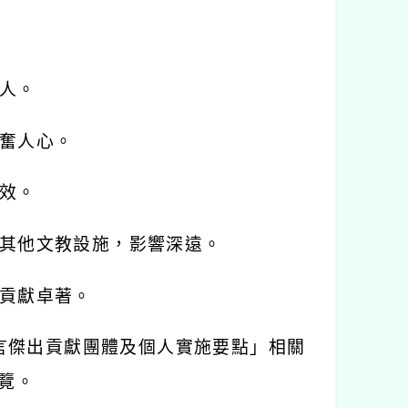
人。
奮人心。
效。
其他文教設施，影響深遠。
貢獻卓著。
言傑出貢獻團體及個人實施要點」相關
覽。