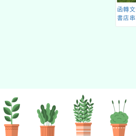
的N次方素養工作坊新北
25加拿大iCAN國
「數位素養、A1/A2數
函轉文
場」計畫
明創新競賽」
位學習工作坊、教師增
書店串
能研習(12月場)」
市庄頭
訊及