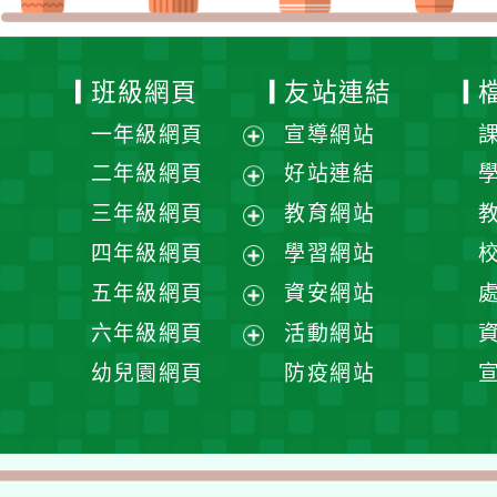
班級網頁
友站連結
一年級網頁
宣導網站
展
二年級網頁
好站連結
開
展
三年級網頁
教育網站
選
開
展
四年級網頁
學習網站
單
選
開
展
五年級網頁
資安網站
單
選
開
展
六年級網頁
活動網站
單
選
開
展
幼兒園網頁
防疫網站
單
選
開
單
選
單