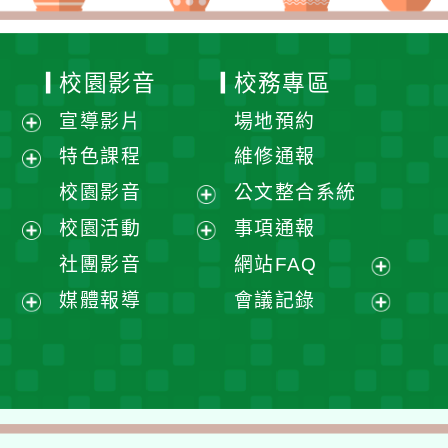
校園影音
校務專區
宣導影片
場地預約
展
特色課程
維修通報
開
展
校園影音
公文整合系統
選
開
展
校園活動
事項通報
單
選
開
展
展
社團影音
網站FAQ
單
選
開
開
展
媒體報導
會議記錄
單
選
選
開
展
展
單
單
選
開
開
單
選
選
單
單