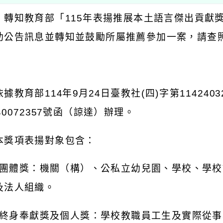
：轉知教育部「
115
年表揚推展本土語言傑出貢獻
助公告訊息並轉知並鼓勵所屬推薦參加一案，請查
：
依據教育部
114
年
9
月
24
日臺教社
(
四
)
字第
1142403
40072357
號函（諒達）辦理。
本獎項表揚對象包含：
團體獎：機關（構）、公私立幼兒園、學校、學校
及法人組織。
終身奉獻獎及個人獎：學校教職員工生及實際從事