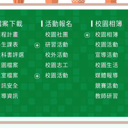
檔案下載
活動報名
校園相簿
課程計畫
校園社團
校園相簿
展
學生課表
研習活動
校園活動
開
展
教科書評選
校外活動
宣導活動
選
開
校園檔案
校園志工
校園生活
單
選
處室檔案
校園活動
媒體報導
單
展
資訊安全
競賽活動
開
宣導資訊
教師研習
選
單