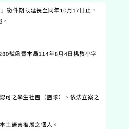
獎」徵件期限延長至同年
10
月
17
日止，
照。
280
號函暨本局
114
年
8
月
4
日桃教小字
認可之學生社團（團隊）、依法立案之
本土語言推展之個人。