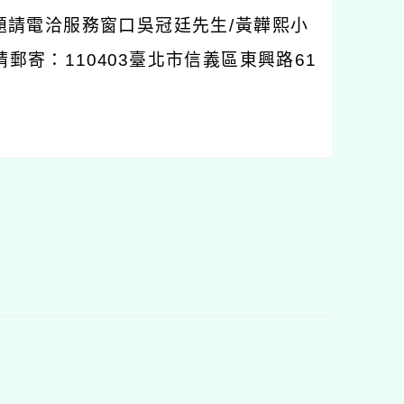
題請電洽服務窗口吳冠廷先生
/
黃韡熙小
請郵寄：
110403
臺北市信義區東興路
61