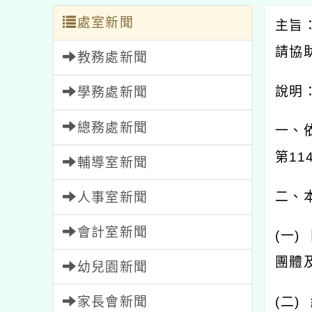
處室新聞
主旨
請協
教務處新聞
說明
學務處新聞
總務處新聞
一、
第
11
輔導室新聞
二、
人事室新聞
會計室新聞
(
一
)
團體
幼兒園新聞
家長會新聞
(
二
)