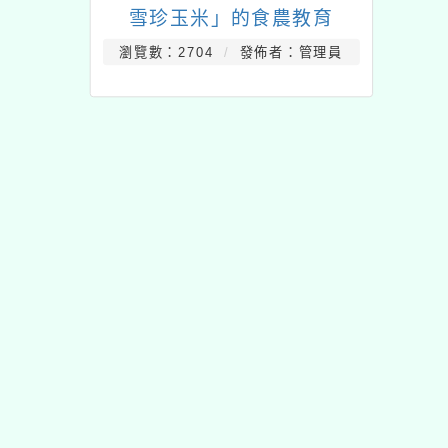
雪珍玉米」的食農教育
瀏覽數：2704
發佈者：管理員
佈景版本：
neilhhes
適用瀏覽器：Edge、Goo
Xoops版本：
XOOPS
Xoops
網站設計
：
N
Xoops網站設計者：