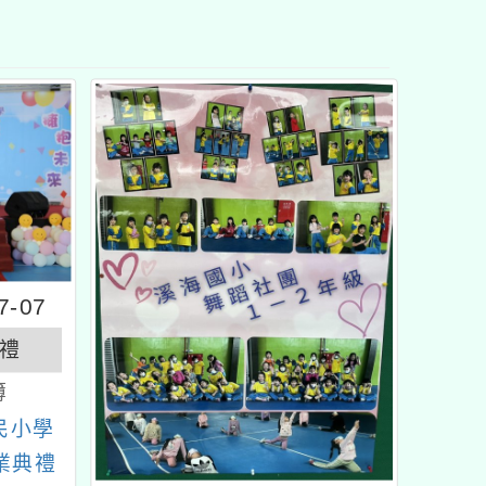
塊
-07
禮
簿
民小學
業典禮