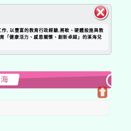
關閉區
工作, 以豐富的教育行政經驗,將軟、硬體設施與教
塊
培育「健康活力、感恩關懷、創新卓越」的溪海兒
溪海
開
啟
上
方
區