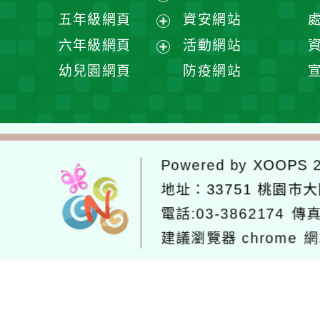
單
選
開
展
五年級網頁
資安網站
單
選
開
展
六年級網頁
活動網站
單
選
開
展
幼兒園網頁
防疫網站
單
選
開
單
選
單
Powered by
XOOPS
2
地址：
33751 桃園市
電話:03-3862174
傳真
建議瀏覽器 chrome
網
網站設計：
Neil網站設計
工坊