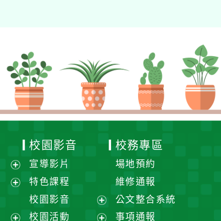
校園影音
校務專區
宣導影片
場地預約
展
特色課程
維修通報
開
展
校園影音
公文整合系統
選
開
展
校園活動
事項通報