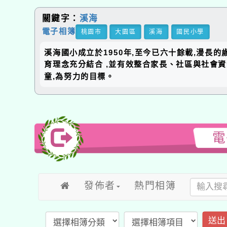
關鍵字：
溪海
電子相簿
桃園市
大園區
溪海
國民小學
溪海國小成立於1950年,至今已六十餘載,漫長
育理念充分結合 ,並有效整合家長、社區與社會
童,為努力的目標。
電
發佈者
熱門相簿
送出