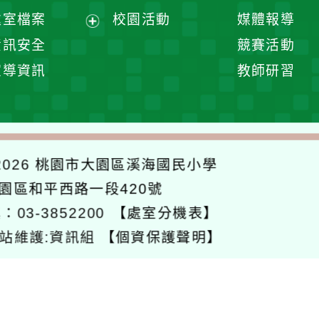
單
選
處室檔案
校園活動
媒體報導
單
展
資訊安全
競賽活動
開
宣導資訊
教師研習
選
單
026
桃園市大園區溪海國民小學
大園區和平西路一段420號
：03-3852200
【處室分機表】
站維護:資訊組
【個資保護聲明】