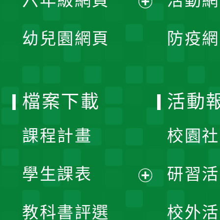
六年級網頁
活動網
選
開
展
單
幼兒園網頁
防疫網
選
開
單
選
檔案下載
活動
單
課程計畫
校園社
學生課表
研習活
展
教科書評選
校外活