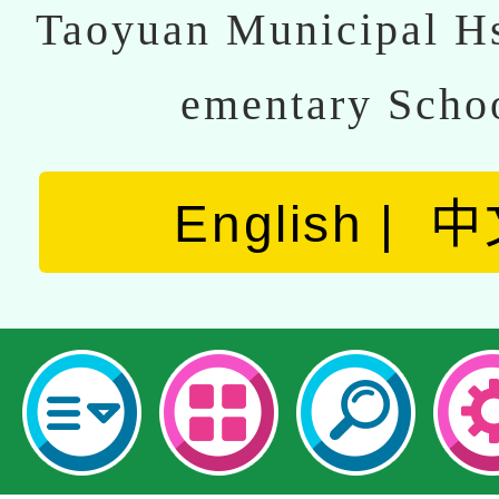
Taoyuan Municipal Hs
ementary Scho
English
中