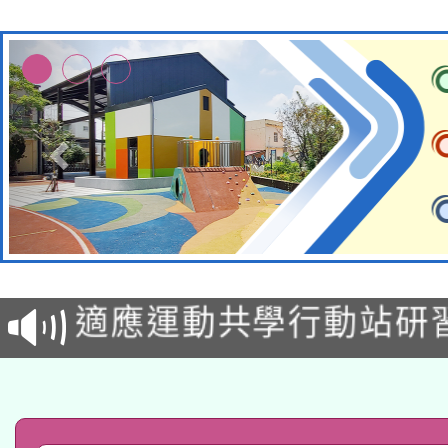
本校115學年度第2次
適應運動共學行動站研
招甄選結果公告(無人
本館辦理115年度閱讀
招)
科技賦能─人工智慧(AI
暨閱讀推動專業研習