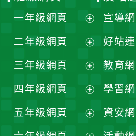
一年級網頁
宣導網
展
二年級網頁
好站連
開
展
三年級網頁
教育網
選
開
展
單
四年級網頁
學習網
選
開
展
單
五年級網頁
資安網
選
開
展
單