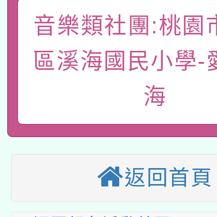
A3數位素養講師名單
礎課程
音樂類社團:桃園
「數位內容與教學軟體線
有關大陸委員會函釋公
區溪海國民小學-
pilot」
轉知經濟部水利署委託
薪期間赴陸應申請許可
海
115年8月22日(星期六)
業技術研究院辦理「11
2026年桃園地景藝術
桃園市孔廟祈福系列活
用水績優單位及節水達
本校115學年度第2次
開 智慧啟航」
動」
返回首頁
適應運動共學行動站研
招甄選結果公告(無人
本館辦理115年度閱讀
招)