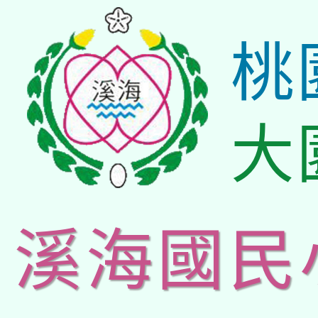
桃
大
溪海國民