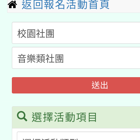
返回報名活動首頁
科技賦能─人工智慧(AI
暨閱讀推動專業研習
A3數位素養講師名單
礎課程
「數位內容與教學軟體線
有關大陸委員會函釋公
pilot」
轉知經濟部水利署委託
薪期間赴陸應申請許可
115年8月22日(星期六)
業技術研究院辦理「11
送出
2026年桃園地景藝術
桃園市孔廟祈福系列活
用水績優單位及節水達
選擇活動項目
開 智慧啟航」
動」