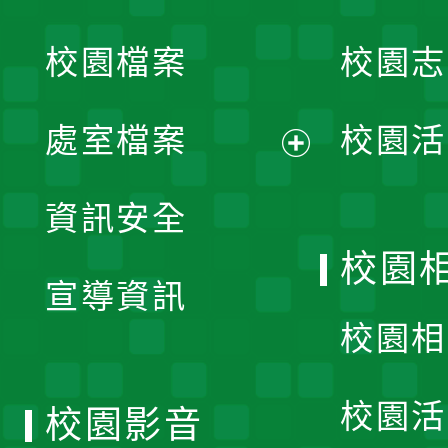
開
校園檔案
校園志
選
單
處室檔案
校園活
展
資訊安全
開
校園
宣導資訊
選
校園相
單
校園活
校園影音