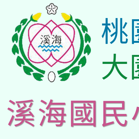
桃
大
溪海國民