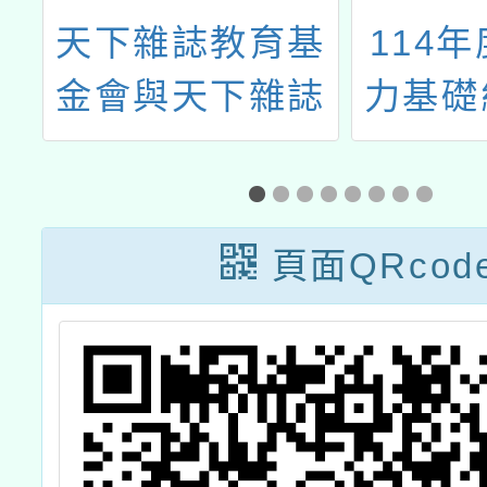
專
天下雜誌教育基
114
生
金會與天下雜誌
力基礎
課
辦理「創意教案
全
的
分享會」教師研
論
習活動
頁面QRcod