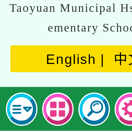
Taoyuan Municipal Hs
ementary Scho
English
中