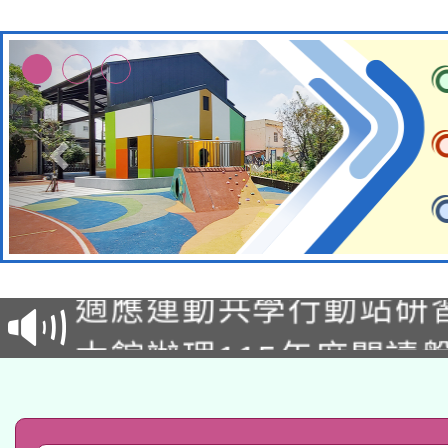
本校115學年度第2次
適應運動共學行動站研
招甄選結果公告(無人
本館辦理115年度閱讀
招)
科技賦能─人工智慧(AI
暨閱讀推動專業研習
A3數位素養講師名單
礎課程