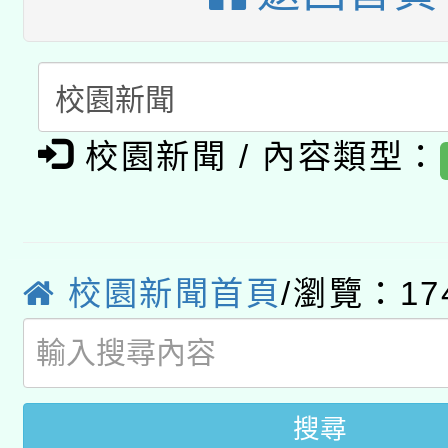
暨閱讀推動專業研習
A3數位素養講師名單
礎課程
「數位內容與教學軟體線
有關大陸委員會函釋公
pilot」
校園新聞 / 內容類型：
轉知經濟部水利署委託
薪期間赴陸應申請許可
115年8月22日(星期六)
業技術研究院辦理「11
校園新聞首頁
/瀏覽：17
2026年桃園地景藝術
桃園市孔廟祈福系列活
用水績優單位及節水達
開 智慧啟航」
動」
搜尋