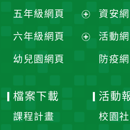
展
單
五年級網頁
資安網
選
開
展
單
六年級網頁
活動網
選
開
展
單
幼兒園網頁
防疫網
選
開
單
選
檔案下載
活動
單
課程計畫
校園社