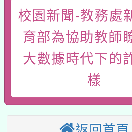
「數位內容與教學軟體線
校園新聞-教務處
有關大陸委員會函釋公
pilot」
育部為協助教師瞭
轉知經濟部水利署委託
薪期間赴陸應申請許可
大數據時代下的
115年8月22日(星期六)
業技術研究院辦理「11
2026年桃園地景藝術
桃園市孔廟祈福系列活
用水績優單位及節水達
樣
本校115學年度第2次
開 智慧啟航」
動」
適應運動共學行動站研
招甄選結果公告(無人
本館辦理115年度閱讀
招)
返回首頁
科技賦能─人工智慧(AI