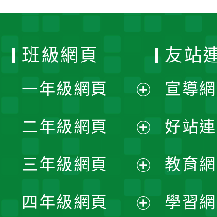
班級網頁
友站
一年級網頁
宣導網
展
二年級網頁
好站連
開
展
三年級網頁
教育網
選
開
展
單
四年級網頁
學習網
選
開