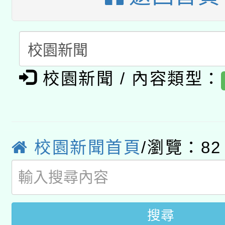
A3數位素養講師名單
礎課程
「數位內容與教學軟體線
有關大陸委員會函釋公
pilot」
校園新聞 / 內容類型：
轉知經濟部水利署委託
薪期間赴陸應申請許可
115年8月22日(星期六)
業技術研究院辦理「11
2026年桃園地景藝術
桃園市孔廟祈福系列活
校園新聞首頁
/瀏覽：82
用水績優單位及節水達
開 智慧啟航」
動」
搜尋