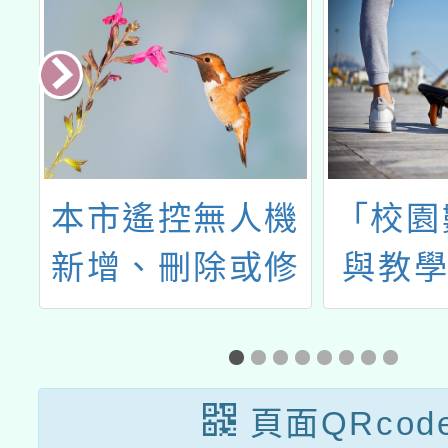
論
本市遙控無人機
「校園
坊
新增、刪除或修
與教學
正禁止及限制區
次選
域
頁面QRcod