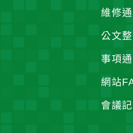
維修通
公文整
事項通
網站F
會議記