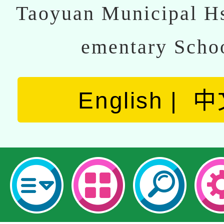
Taoyuan Municipal Hs
ementary Scho
English
中