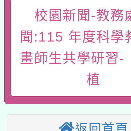
「數位內容與教學軟體線
校園新聞-教務
有關大陸委員會函釋公
pilot」
聞:115 年度科
轉知經濟部水利署委託
薪期間赴陸應申請許可
115年8月22日(星期六)
業技術研究院辦理「11
畫師生共學研習-
2026年桃園地景藝術
桃園市孔廟祈福系列活
用水績優單位及節水達
植
本校115學年度第2次
開 智慧啟航」
動」
適應運動共學行動站研
招甄選結果公告(無人
本館辦理115年度閱讀
招)
返回首頁
科技賦能─人工智慧(AI
暨閱讀推動專業研習