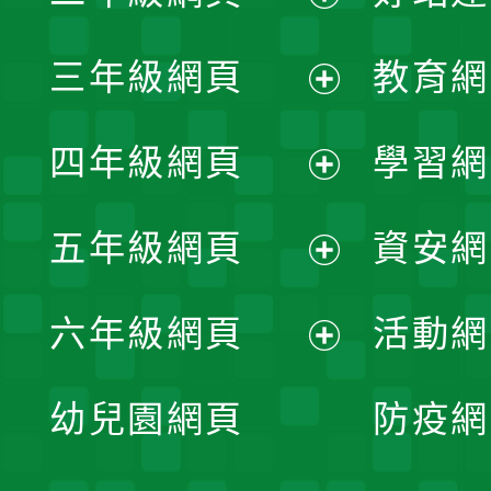
開
展
三年級網頁
教育網
選
開
展
單
四年級網頁
學習網
選
開
展
單
五年級網頁
資安網
選
開
展
單
六年級網頁
活動網
選
開
展
單
幼兒園網頁
防疫網
選
開
單