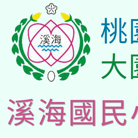
桃
大
溪海國民