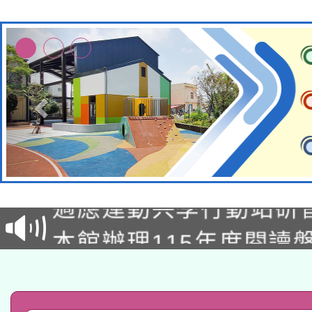
本校115學年度第2次
適應運動共學行動站研
招甄選結果公告(無人
本館辦理115年度閱讀
招)
科技賦能─人工智慧(AI
暨閱讀推動專業研習
A3數位素養講師名單
礎課程