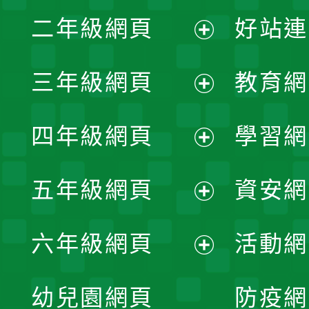
展
二年級網頁
好站連
開
展
三年級網頁
教育網
選
開
展
單
四年級網頁
學習網
選
開
展
單
五年級網頁
資安網
選
開
展
單
六年級網頁
活動網
選
開
展
單
幼兒園網頁
防疫網
選