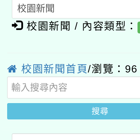
A3數位素養講師名單
礎課程
校園新聞 / 內容類型：
「數位內容與教學軟體線
有關大陸委員會函釋公
pilot」
轉知經濟部水利署委託
薪期間赴陸應申請許可
校園新聞首頁
/瀏覽：96
115年8月22日(星期六)
業技術研究院辦理「11
2026年桃園地景藝術
桃園市孔廟祈福系列活
用水績優單位及節水達
開 智慧啟航」
動」
搜尋