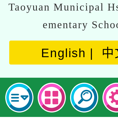
Taoyuan Municipal Hs
ementary Scho
English
中