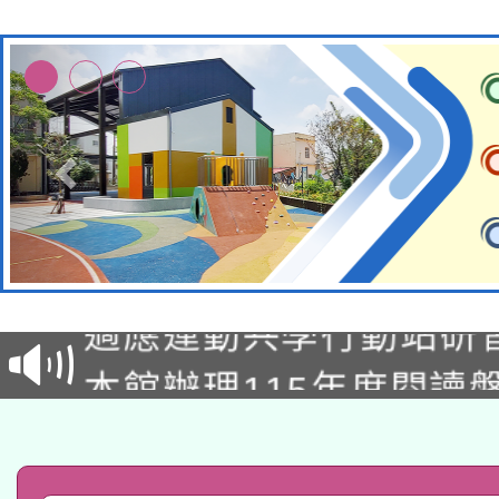
本校115學年度第2次
適應運動共學行動站研
招甄選結果公告(無人
本館辦理115年度閱讀
招)
科技賦能─人工智慧(AI
暨閱讀推動專業研習
A3數位素養講師名單
礎課程