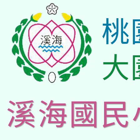
桃
大
溪海國民