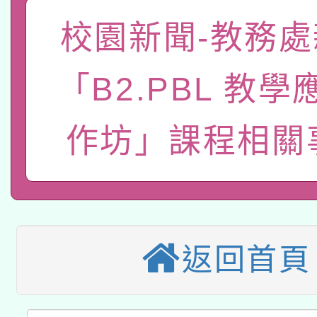
「數位內容與教學軟體線
校園新聞-教務處
有關大陸委員會函釋公
pilot」
「B2.PBL 教
轉知經濟部水利署委託
薪期間赴陸應申請許可
115年8月22日(星期六)
作坊」課程相關
業技術研究院辦理「11
2026年桃園地景藝術
桃園市孔廟祈福系列活
用水績優單位及節水達
本校115學年度第2次
開 智慧啟航」
動」
適應運動共學行動站研
招甄選結果公告(無人
返回首頁
本館辦理115年度閱讀
招)
科技賦能─人工智慧(AI
暨閱讀推動專業研習