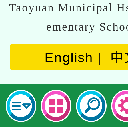
Taoyuan Municipal Hs
ementary Scho
English
中