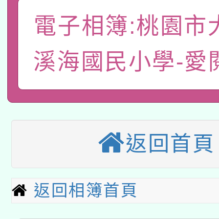
本校115學年度第2次
人員健康講座「吃得安
電子相簿:桃園市
適應運動共學行動站研
招甄選結果公告(無人
心」，鼓勵退休同仁踴
溪海國民小學-愛
本館辦理115年度閱讀
招)
案。
科技賦能─人工智慧(AI
暨閱讀推動專業研習
A3數位素養講師名單
礎課程
本校115學年度第1次
返回首頁
本校115學年度第2次
第3次招考甄選結果公告
有關原住民族委員會11
次招考甄選結果公告(尚
返回相簿首頁
兒童少年暑期犯罪預防
公告之原住民族歲時祭