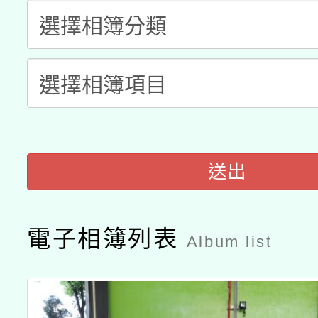
有關本府115年70歲
答一案
一案。
本校115學年度第2次
人員健康講座「吃得安
適應運動共學行動站研
招甄選結果公告(無人
心」，鼓勵退休同仁踴
本館辦理115年度閱讀
招)
案。
科技賦能─人工智慧(AI
暨閱讀推動專業研習
送出
A3數位素養講師名單
礎課程
電子相簿列表
Album list