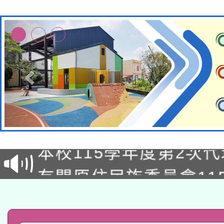
本校115學年度第1次
本校115學年度第2次
第3次招考甄選結果公告
有關原住民族委員會11
次招考甄選結果公告(尚
兒童少年暑期犯罪預防
公告之原住民族歲時祭
有關本府115年70歲
答一案
一案。