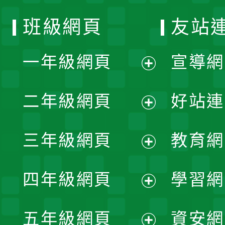
班級網頁
友站
一年級網頁
宣導網
展
二年級網頁
好站連
開
展
三年級網頁
教育網
選
開
展
單
四年級網頁
學習網
選
開
展
單
五年級網頁
資安網
選