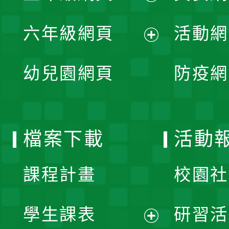
開
展
單
六年級網頁
活動網
選
開
展
單
幼兒園網頁
防疫網
選
開
單
選
檔案下載
活動
單
課程計畫
校園社
學生課表
研習活