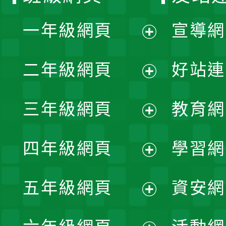
一年級網頁
宣導網
展
二年級網頁
好站連
開
展
三年級網頁
教育網
選
開
展
單
四年級網頁
學習網
選
開
展
單
五年級網頁
資安網
選
開
展
單