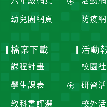
六年級網頁
活動網
選
開
展
單
幼兒園網頁
防疫網
選
開
單
選
檔案下載
活動
單
課程計畫
校園社
學生課表
研習活
展
教科書評選
校外活