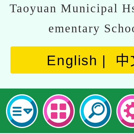
Taoyuan Municipal Hs
ementary Scho
English
中