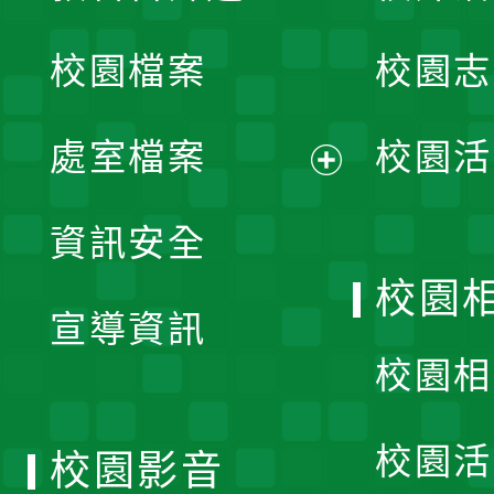
開
校園檔案
校園志
選
單
處室檔案
校園活
展
資訊安全
開
校園
宣導資訊
選
校園相
單
校園活
校園影音