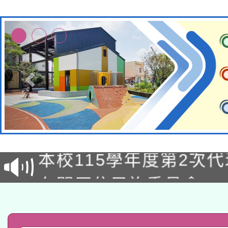
本校115學年度第1次
本校115學年度第2次
第3次招考甄選結果公告
有關原住民族委員會11
次招考甄選結果公告(尚
兒童少年暑期犯罪預防
公告之原住民族歲時祭