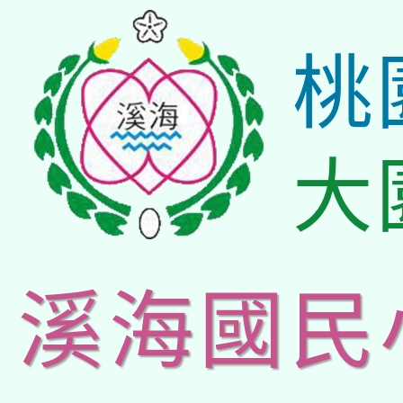
桃
大
溪海國民