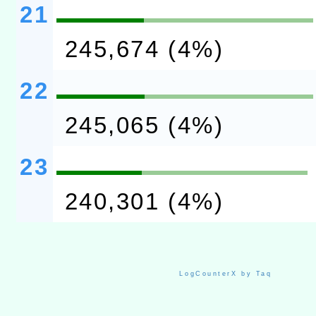
21
245,674 (4%)
22
245,065 (4%)
23
240,301 (4%)
LogCounterX by Taq