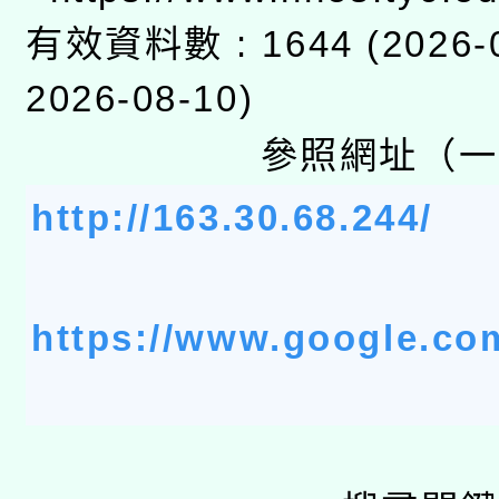
兒童少年暑期犯罪預防
公告之原住民族歲時祭
有效資料數 : 1644 (2026-0
有關本府115年70歲
答一案
一案。
2026-08-10)
本校115學年度第2次
人員健康講座「吃得安
參照網址（一
適應運動共學行動站研
招甄選結果公告(無人
心」，鼓勵退休同仁踴
http://163.30.68.244/
本館辦理115年度閱讀
招)
案。
科技賦能─人工智慧(AI
暨閱讀推動專業研習
A3數位素養講師名單
https://www.google.co
礎課程