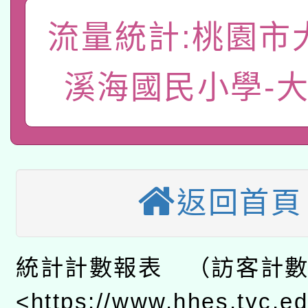
有關本府115年70歲
答一案
一案。
流量統計:桃園市
本校115學年度第2次
人員健康講座「吃得安
適應運動共學行動站研
招甄選結果公告(無人
心」，鼓勵退休同仁踴
溪海國民小學-
本館辦理115年度閱讀
招)
案。
科技賦能─人工智慧(AI
暨閱讀推動專業研習
A3數位素養講師名單
礎課程
返回首頁
本校115學年度第1次
本校115學年度第2次
第3次招考甄選結果公告
統計計數報表 （訪客計
有關原住民族委員會11
次招考甄選結果公告(尚
<https://www.hhes.tyc.e