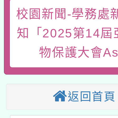
一案。
本校115學年度第2次
人員健康講座「吃得安
校園新聞-學務處
適應運動共學行動站研
招甄選結果公告(無人
心」，鼓勵退休同仁踴
知「2025第14
本館辦理115年度閱讀
招)
案。
科技賦能─人工智慧(AI
物保護大會As
暨閱讀推動專業研習
A3數位素養講師名單
礎課程
本校115學年度第1次
本校115學年度第2次
第3次招考甄選結果公告
返回首頁
有關原住民族委員會11
次招考甄選結果公告(尚
兒童少年暑期犯罪預防
公告之原住民族歲時祭