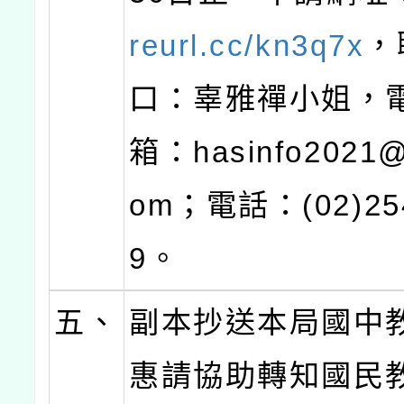
reurl.cc/kn3q7x
，
口：辜雅禪小姐，
箱：hasinfo2021@
om；電話：(02)254
9。
五、
副本抄送本局國中
惠請協助轉知國民