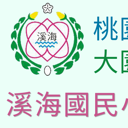
桃
大
溪海國民