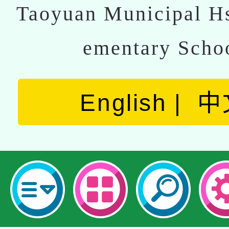
Taoyuan Municipal Hs
ementary Scho
English
中