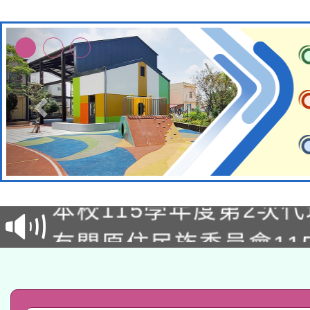
本校115學年度第1次
本校115學年度第2次
第3次招考甄選結果公告
有關原住民族委員會11
次招考甄選結果公告(尚
兒童少年暑期犯罪預防
公告之原住民族歲時祭
有關本府115年70歲
答一案