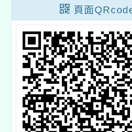
計
114年8月30日
「資源
頁面QRcod
及31日辦理「當
值
動物被使用，我
們有哪些選擇？
ANIMALS IN
USE, WHAT
ARE OUR
ALTERNATIVES?
——以國際視