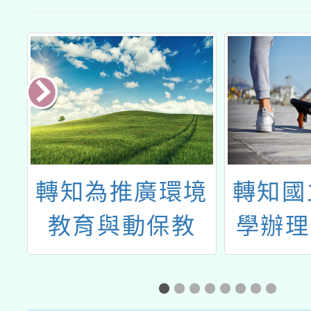
辦
轉知為推廣環境
轉知國
孝
教育與動保教
學辦理
育，社團法人好
環境部
不
好愛牠協會訂於
人才