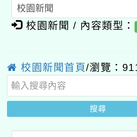
有關本府115年70歲
答一案
一案。
校園新聞 / 內容類型：
本校115學年度第2次
人員健康講座「吃得安
適應運動共學行動站研
招甄選結果公告(無人
心」，鼓勵退休同仁踴
本館辦理115年度閱讀
招)
案。
校園新聞首頁
/瀏覽：91
科技賦能─人工智慧(AI
暨閱讀推動專業研習
A3數位素養講師名單
礎課程
搜尋