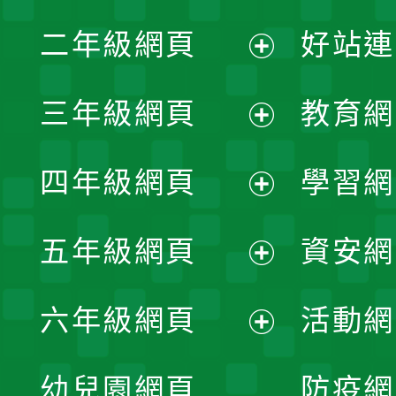
展
二年級網頁
好站連
開
展
三年級網頁
教育網
選
開
展
單
四年級網頁
學習網
選
開
展
單
五年級網頁
資安網
選
開
展
單
六年級網頁
活動網
選
開
展
單
幼兒園網頁
防疫網
選