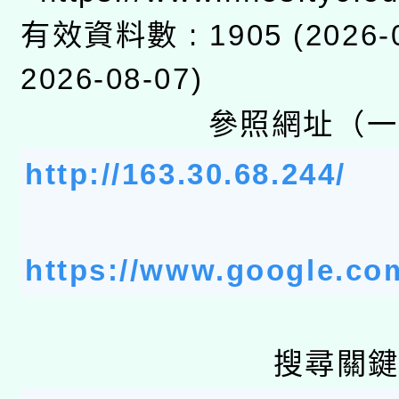
科技賦能─人工智慧(AI
暨閱讀推動專業研習
有效資料數 : 1905 (2026-0
A3數位素養講師名單
礎課程
2026-08-07)
「數位內容與教學軟體線
參照網址（一
有關大陸委員會函釋公
pilot」
http://163.30.68.244/
轉知經濟部水利署委託
薪期間赴陸應申請許可
115年8月22日(星期六)
業技術研究院辦理「11
https://www.google.co
2026年桃園地景藝術
桃園市孔廟祈福系列活
用水績優單位及節水達
開 智慧啟航」
動」
搜尋關