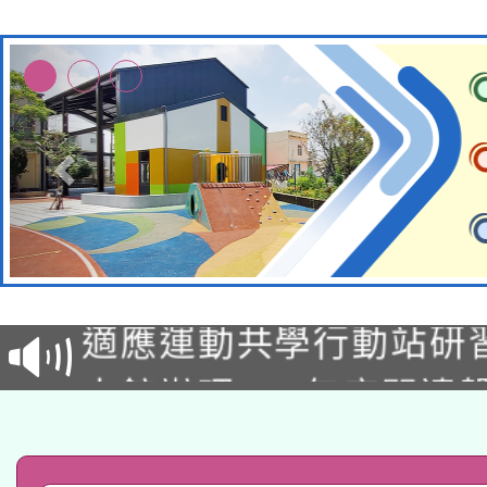
本校115學年度第2次
適應運動共學行動站研
招甄選結果公告(無人
本館辦理115年度閱讀
招)
科技賦能─人工智慧(AI
暨閱讀推動專業研習