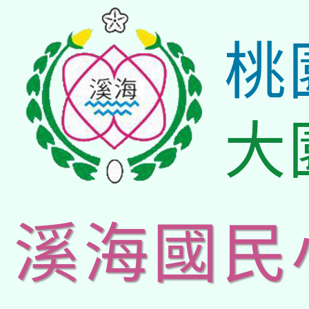
桃
大
溪海國民