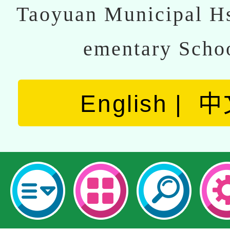
Taoyuan Municipal Hs
ementary Scho
English
中