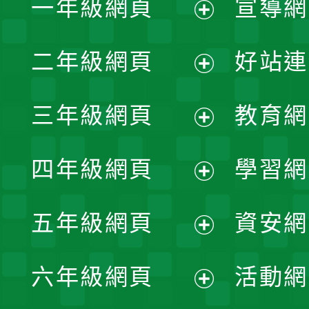
一年級網頁
宣導網
展
二年級網頁
好站連
開
展
三年級網頁
教育網
選
開
展
單
四年級網頁
學習網
選
開
展
單
五年級網頁
資安網
選
開
展
單
六年級網頁
活動網
選
開
展