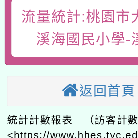
A3數位素養講師名單
礎課程
流量統計:桃園市
「數位內容與教學軟體線
有關大陸委員會函釋公
pilot」
溪海國民小學-
轉知經濟部水利署委託
薪期間赴陸應申請許可
115年8月22日(星期六)
業技術研究院辦理「11
2026年桃園地景藝術
桃園市孔廟祈福系列活
用水績優單位及節水達
返回首頁
本校115學年度第2次
開 智慧啟航」
動」
適應運動共學行動站研
招甄選結果公告(無人
統計計數報表 （訪客計
本館辦理115年度閱讀
招)
<https://www.hhes.tyc.e