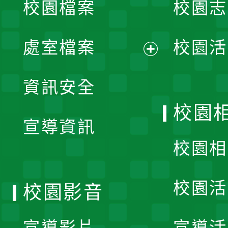
校園檔案
校園志
選
單
處室檔案
校園活
展
資訊安全
開
校園
宣導資訊
選
校園相
單
校園活
校園影音
宣導影片
宣導活