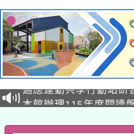
本校115學年度第2次
適應運動共學行動站研
招甄選結果公告(無人
本館辦理115年度閱讀
招)
科技賦能─人工智慧(AI
暨閱讀推動專業研習
A3數位素養講師名單
礎課程