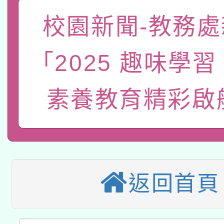
「數位內容與教學軟體線
校園新聞-教務處
有關大陸委員會函釋公
pilot」
「2025 趣味學
轉知經濟部水利署委託
薪期間赴陸應申請許可
115年8月22日(星期六)
業技術研究院辦理「11
素養教育精彩啟
2026年桃園地景藝術
桃園市孔廟祈福系列活
用水績優單位及節水達
本校115學年度第2次
開 智慧啟航」
動」
適應運動共學行動站研
招甄選結果公告(無人
返回首頁
本館辦理115年度閱讀
招)
科技賦能─人工智慧(AI
暨閱讀推動專業研習