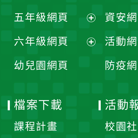
開
展
單
五年級網頁
資安網
選
開
展
單
六年級網頁
活動網
選
開
展
單
幼兒園網頁
防疫網
選
開
單
選
檔案下載
活動
單
課程計畫
校園社