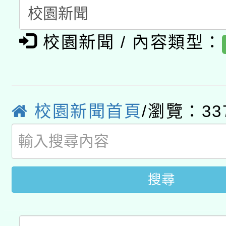
A3數位素養講師名單
礎課程
校園新聞 / 內容類型：
「數位內容與教學軟體線
有關大陸委員會函釋公
pilot」
轉知經濟部水利署委託
薪期間赴陸應申請許可
校園新聞首頁
/瀏覽：33
115年8月22日(星期六)
業技術研究院辦理「11
2026年桃園地景藝術
桃園市孔廟祈福系列活
用水績優單位及節水達
開 智慧啟航」
動」
搜尋