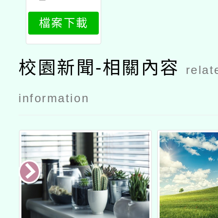
466_attach
檔案下載
1
校園新聞-相關內容
relat
information