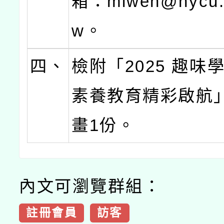
箱：miwen@nycu.e
w。
四、
檢附「2025 趣味
素養教育精彩啟航
畫1份。
內文可瀏覽群組：
註冊會員
訪客