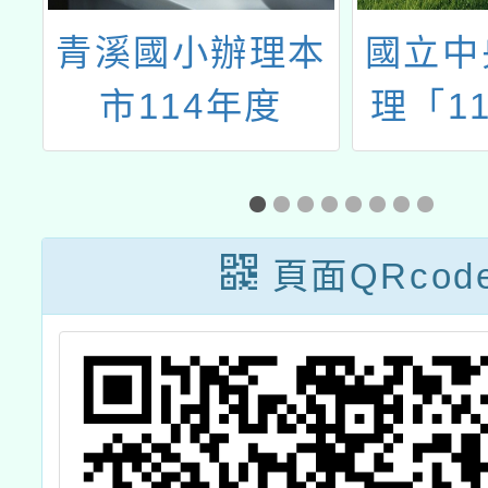
會
青溪國小辦理本
國立中
型
市114年度
理「1
n
「SEL種子教師
明日英
使
基礎培訓工作
廣試辦
坊」
末成
頁面QRcod