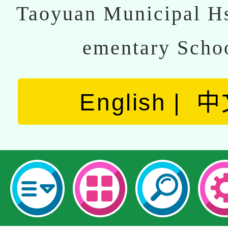
Taoyuan Municipal Hs
ementary Scho
English
中