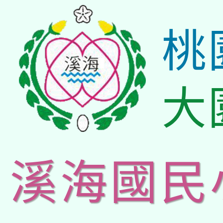
桃
大
溪海國民