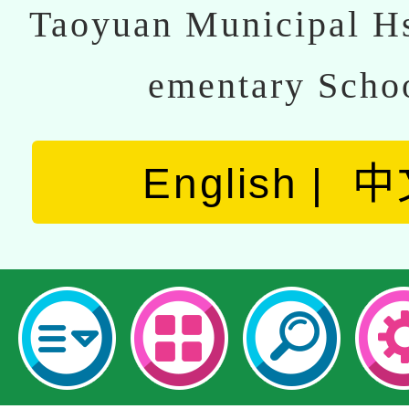
Taoyuan Municipal Hs
ementary Scho
English
中