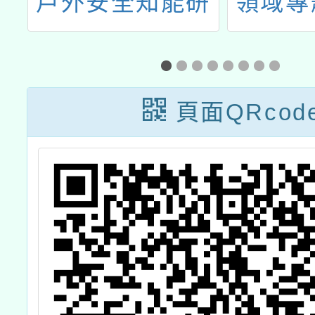
美
戶外安全知能研
領域專
習」EMT-1初級
流分享
感
救護技術員證照
程
訓練課程
頁面QRcod