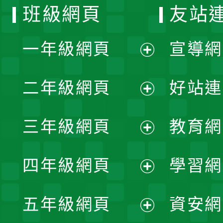
班級網頁
友站
一年級網頁
宣導網
展
二年級網頁
好站連
開
展
三年級網頁
教育網
選
開
展
單
四年級網頁
學習網
選
開
展
單
五年級網頁
資安網
選
開