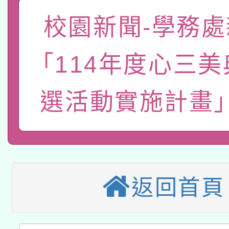
函轉國家教育研究院中心
國立臺灣師範大學辦理「1
校園新聞-學務處
轉知教育部國民及學前
原住民族教育政策研討
年度健康促進學校輔導
「114年度心三
函轉國立臺灣師範大學
新北市政府教育局辦理「
族教育國際趨勢與發展
業成長研習」實施計畫
轉知有關國立成功大學
族語言臺北學習中心11
選活動實施計畫」
師專業成長研習實施計
教育部國民及學前教育署「
文教學共融平台-教案
「族語學習班」招生簡章
方素養工作坊新北場」
轉知經濟部水利署委託
年度COVID-19疫苗
件」活動簡章
115年8月22日(星期六)
業技術研究院辦理「11
接種對象擴大為「滿6
返回首頁
2026年桃園地景藝術
桃園市孔廟祈福系列活
用水績優單位及節水達
接種之民眾」措施，延長
「2026桃園藝術巡演
開 智慧啟航」