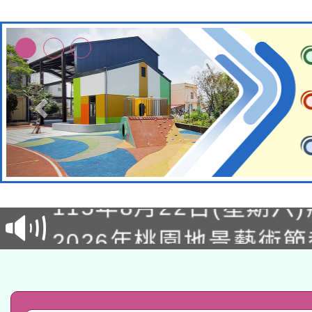
轉知經濟部水利署委託
115年8月22日(星期六)
業技術研究院辦理「11
2026年桃園地景藝術
桃園市孔廟祈福系列活
用水績優單位及節水達
「2026桃園藝術巡演
開 智慧啟航」
動」
轉知教育部國民及學前
關事宜