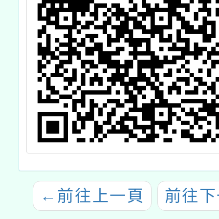
←
前往上一頁
前往下