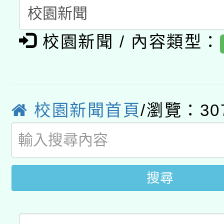
動」
月28日止
轉知教育部國民及學前
關事宜
校園新聞 / 內容類型：
函轉國家教育研究院中心
國立臺灣師範大學辦理「1
轉知教育部國民及學前
原住民族教育政策研討
年度健康促進學校輔導
函轉國立臺灣師範大學
新北市政府教育局辦理「
族教育國際趨勢與發展
業成長研習」實施計畫
校園新聞首頁
/瀏覽：30
轉知有關國立成功大學
族語言臺北學習中心11
師專業成長研習實施計
教育部國民及學前教育署「
文教學共融平台-教案
「族語學習班」招生簡章
方素養工作坊新北場」
年度COVID-19疫苗
件」活動簡章
搜尋
接種對象擴大為「滿6