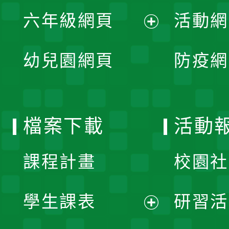
展
單
六年級網頁
活動網
選
開
展
單
幼兒園網頁
防疫網
選
開
單
選
檔案下載
活動
單
課程計畫
校園社
學生課表
研習活
展