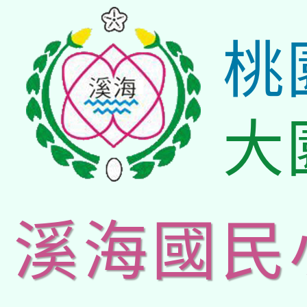
桃
大
溪海國民