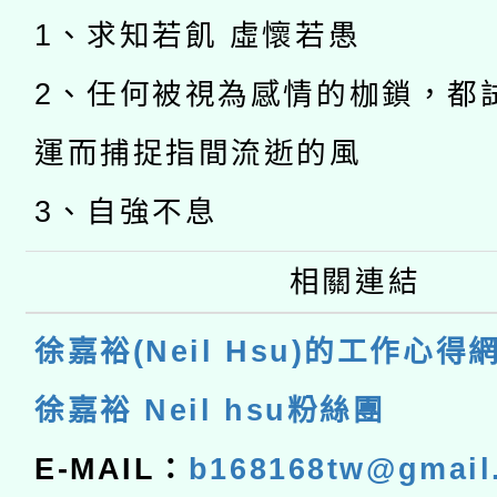
1、求知若飢 虛懷若愚
2、任何被視為感情的枷鎖，都
運而捕捉指間流逝的風
3、自強不息
相關連結
徐嘉裕(Neil Hsu)的工作心得
徐嘉裕 Neil hsu粉絲團
E-MAIL：
b168168tw@gmail