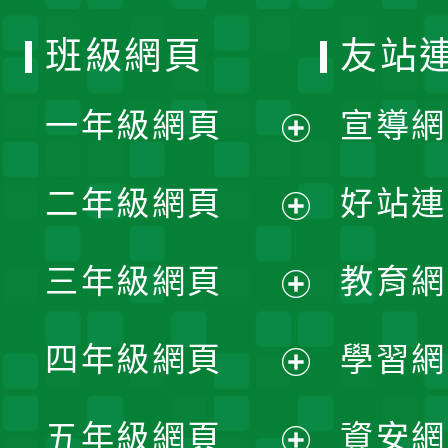
班級網頁
友站
一年級網頁
宣導網
展
二年級網頁
好站連
開
展
三年級網頁
教育網
選
開
展
單
四年級網頁
學習網
選
開
展
單
五年級網頁
資安網
選