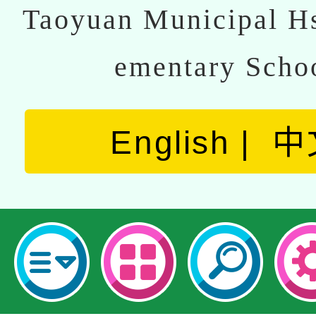
Taoyuan Municipal Hs
ementary Scho
English
中