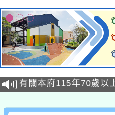
兒童少年暑期犯罪預防
有關本府115年70歲
答一案
本校115學年度第2次
人員健康講座「吃得安
適應運動共學行動站研
招甄選結果公告(無人
心」，鼓勵退休同仁踴