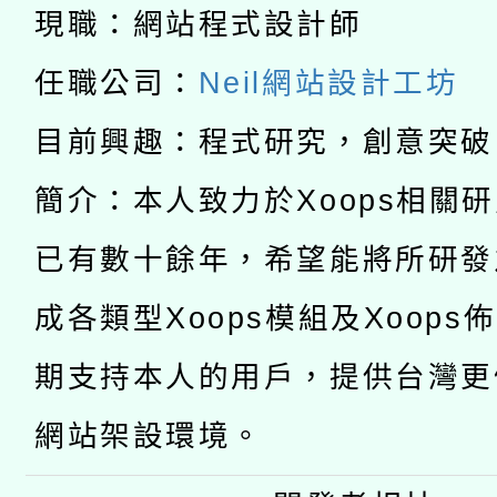
適應運動共學行動站研
招甄選結果公告(無人
心」，鼓勵退休同仁踴
現職：網站程式設計師
本館辦理115年度閱讀
招)
任職公司：
Neil網站設計工坊
案。
科技賦能─人工智慧(AI
暨閱讀推動專業研習
目前興趣：程式研究，創意突破
A3數位素養講師名單
礎課程
簡介：本人致力於Xoops相關
「數位內容與教學軟體線
已有數十餘年，希望能將所研發
有關大陸委員會函釋公
pilot」
成各類型Xoops模組及Xoops
轉知經濟部水利署委託
薪期間赴陸應申請許可
期支持本人的用戶，提供台灣更
業技術研究院辦理「11
網站架設環境。
用水績優單位及節水達