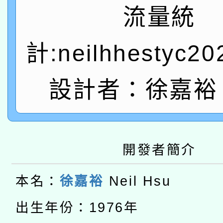
本館辦理115年度閱讀
招)
流量統
案。
科技賦能─人工智慧(AI
暨閱讀推動專業研習
計:neilhhestyc2
A3數位素養講師名單
礎課程
「數位內容與教學軟體線
設計者：徐嘉裕 N
有關大陸委員會函釋公
pilot」
轉知經濟部水利署委託
薪期間赴陸應申請許可
開發者簡介
兒童少年暑期犯罪預防
業技術研究院辦理「11
有關本府115年70歲
答一案
本名：
徐嘉裕
Neil Hsu
用水績優單位及節水達
本校115學年度第2次
人員健康講座「吃得安
出生年份：1976年
動」