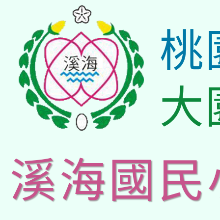
桃
大
溪海國民