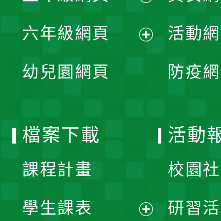
開
展
單
六年級網頁
活動網
選
開
展
單
幼兒園網頁
防疫網
選
開
單
選
檔案下載
活動
單
課程計畫
校園社
學生課表
研習活