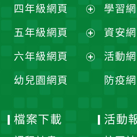
單
四年級網頁
學習網
選
開
展
單
五年級網頁
資安網
選
開
展
單
六年級網頁
活動網
選
開
展
單
幼兒園網頁
防疫網
選
開
單
選
檔案下載
活動
單