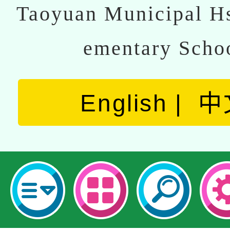
Taoyuan Municipal Hs
ementary Scho
English
中