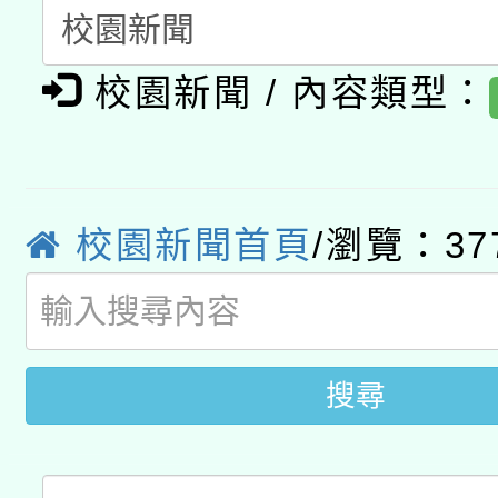
A3數位素養講師名單
礎課程
「數位內容與教學軟體線
校園新聞 / 內容類型：
有關大陸委員會函釋公
pilot」
轉知經濟部水利署委託
薪期間赴陸應申請許可
校園新聞首頁
/瀏覽：37
115年8月22日(星期六)
業技術研究院辦理「11
2026年桃園地景藝術
桃園市孔廟祈福系列活
用水績優單位及節水達
開 智慧啟航」
動」
搜尋