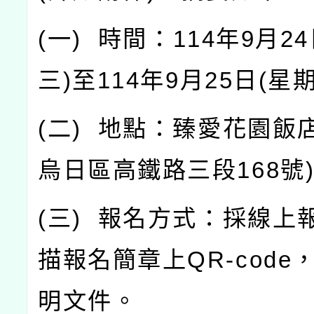
(
一
)
時間：
114
年
9
月
24
三
)
至
114
年
9
月
25
日
(
星
(
二
)
地點：臻愛花園飯
烏日區高鐵路三段
168
號
(
三
)
報名方式：採線上
描報名簡章上
QR-code
明文件。