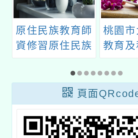
師
桃園市大園自造
客家委
族
教育及科技中心
國立臺
化
112學年度3月份
學辦理
教師增能研習
合十二
訂課程
頁面QRcod
下學期
聯盟