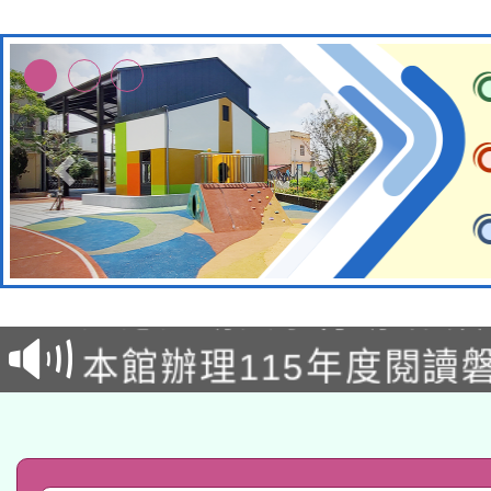
本校115學年度第2次
適應運動共學行動站研
招甄選結果公告(無人
本館辦理115年度閱讀
招)
科技賦能─人工智慧(AI
暨閱讀推動專業研習
A3數位素養講師名單
礎課程