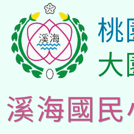
桃
大
溪海國民