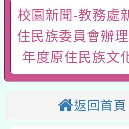
「數位內容與教學軟體線
校園新聞-教務處
有關大陸委員會函釋公
pilot」
住民族委員會辦理
轉知經濟部水利署委託
薪期間赴陸應申請許可
115年8月22日(星期六)
業技術研究院辦理「11
年度原住民族文
2026年桃園地景藝術
桃園市孔廟祈福系列活
用水績優單位及節水達
本校115學年度第2次
開 智慧啟航」
動」
適應運動共學行動站研
招甄選結果公告(無人
返回首頁
本館辦理115年度閱讀
招)
科技賦能─人工智慧(AI
暨閱讀推動專業研習