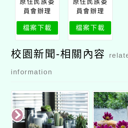
原住民族委
原住民族委
員會辦理
員會辦理
「114年度
「114年度
檔案下載
檔案下載
原住民族文
原住民族文
化安全師資
化安全師資
培訓專班」
培訓專班」
校園新聞-相關內容
relat
第1梯次中
第1梯次公
部報名簡章
文
information