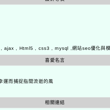
y , ajax , Html5 , css3 , mysql ,網站se
喜愛名言
幸運而捕捉指間流逝的風
相關連結