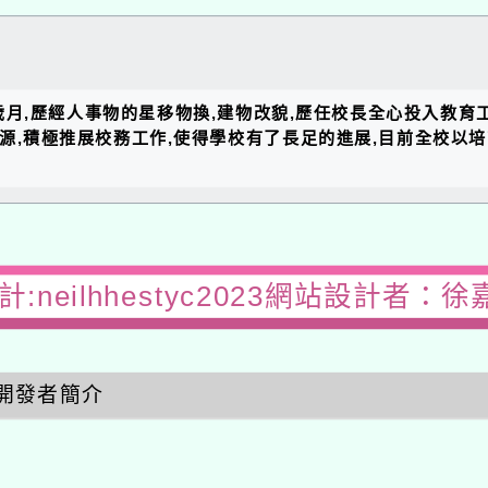
的歲月,歷經人事物的星移物換,建物改貌,歷任校長全心投入教育
資源,積極推展校務工作,使得學校有了長足的進展,目前全校以
:neilhhestyc2023網站設計者：徐
開發者簡介