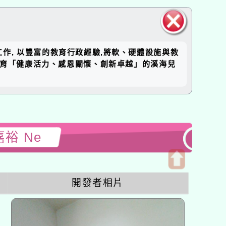
關閉區
工作, 以豐富的教育行政經驗,將軟、硬體設施與教
塊
培育「健康活力、感恩關懷、創新卓越」的溪海兒
嘉裕 Ne
開
開發者相片
啟
上
方
區