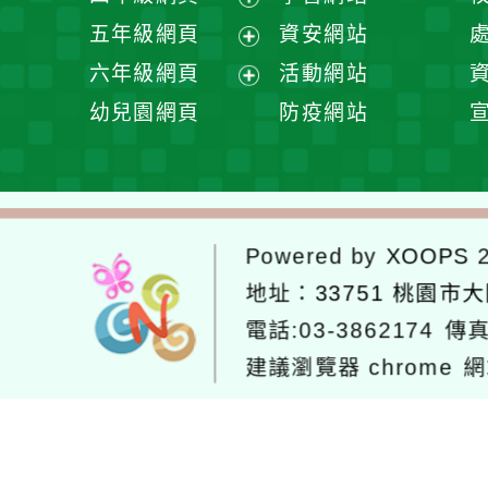
單
選
開
展
五年級網頁
資安網站
單
選
開
展
六年級網頁
活動網站
單
選
開
展
幼兒園網頁
防疫網站
單
選
開
單
選
單
Powered by
XOOPS
2
地址：
33751 桃園市
電話:03-3862174
傳真
建議瀏覽器 chrome
網
網站設計：
Neil網站設計
工坊