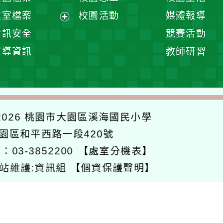
單
選
處室檔案
校園活動
媒體報導
單
展
資訊安全
競賽活動
開
宣導資訊
教師研習
選
單
026
桃園市大園區溪海國民小學
大園區和平西路一段420號
：03-3852200
【處室分機表】
站維護:資訊組
【個資保護聲明】