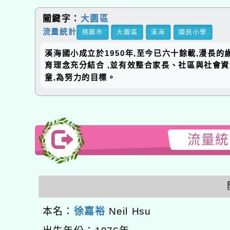
關鍵字：
大園區
流量統計
桃園市
大園區
溪海
國民小學
溪海國小成立於1950年,至今已六十餘載,漫長
育理念充分結合 ,並有效整合家長、社區與社會
童,為努力的目標。
流量統計
本名：
徐嘉裕
Neil Hsu