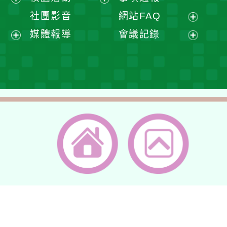
單
選
開
展
展
社團影音
網站FAQ
單
選
開
開
展
媒體報導
會議記錄
單
選
選
開
展
展
單
單
選
開
開
單
選
選
單
單
返回首頁
返回頂端