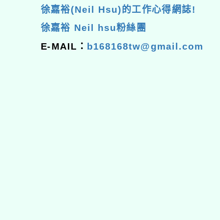
徐嘉裕(Neil Hsu)的工作心得網誌!
徐嘉裕 Neil hsu粉絲團
E-MAIL：
b168168tw@gmail.com
佈景版本：
neilhhes
適用瀏覽器：Edge、Goo
Xoops版本：
XOOPS
Xoops
網站設計
：
N
Xoops網站設計者：