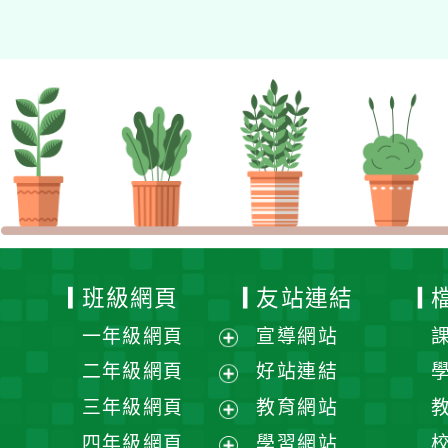
班級網頁
友站連結
一年級網頁
宣導網站
展
二年級網頁
好站連結
開
展
三年級網頁
教育網站
選
開
展
四年級網頁
學習網站