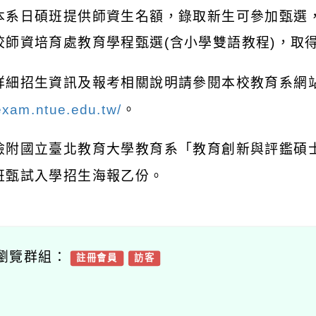
本系日碩班提供師資生名額，錄取新生可參加甄選
校師資培育處教育學程甄選
(
含小學雙語教程
)
，取
詳細招生資訊及報考相關說明請參閱本校教育系網
exam.ntue.edu.tw/
。
檢附國立臺北教育大學教育系「教育創新與評鑑碩
班甄試入學招生海報乙份。
瀏覽群組：
註冊會員
訪客