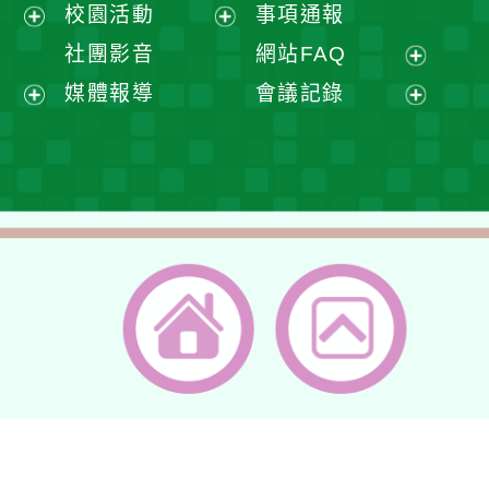
展
校園活動
事項通報
單
選
開
展
展
社團影音
網站FAQ
單
選
開
開
展
媒體報導
會議記錄
單
選
選
開
展
展
單
單
選
開
開
單
選
選
單
單
返回首頁
返回頂端