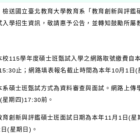
：檢送國立臺北教育大學教育系「教育創新與評鑑
試入學招生資訊，敬請惠予公告，並轉知鼓勵所屬
：
本校
115
學年度碩士班甄試入學之網路取號繳費自
15:30
止；網路填表報名截止時間為本年
10
月
1
日
(
本系碩士班甄試方式為資料審查與面試。網路上傳
(
星期四
)17:30
前。
教育創新與評鑑碩士班面試日期為本年
11
月
1
日
(
星
2
日
(
星期日
)
。