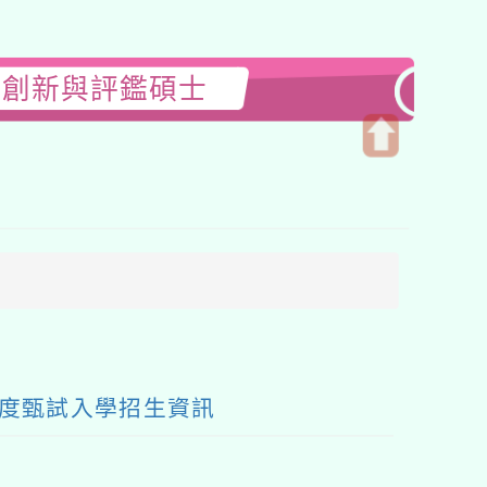
育創新與評鑑碩士
開
啟
上
方
區
塊
年度甄試入學招生資訊