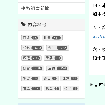
四、
教師會新聞
加本
內容標籤
五、
ps://
資訊
38
比賽
511
報名
1473
公告
1572
六、
碩士
課程
205
重要
20
研習
1706
活動
1054
學習
75
節日
2
注意
33
內文可
宣導
114
教學
7
特色
1