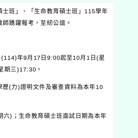
碩士班」、「生命教育碩士班」
115
學年
教師踴躍報考，至紉公誼。
本
(114)
年
9
月
17
日
9:00
起至
10
月
1
日
(
星
星期三
)17:30
。
學歷
(
力
)
證明文件及審查資料為本年
10
期六
)
；生命教育碩士班面試日期為本年