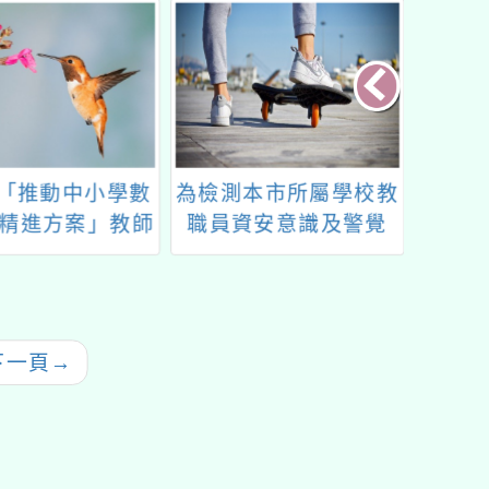
年「推動中小學數
為檢測本市所屬學校教
國立
精進方案」教師
職員資安意識及警覺
(MO
研習(8月場)
性，本局辦理112年社
產品與
交工程演練一案
下一頁
→