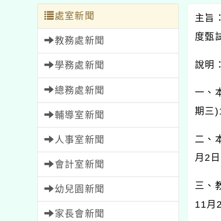
處室新聞
主旨
度甄
教務處新聞
說明
學務處新聞
總務處新聞
一、
期三
)
輔導室新聞
二、
人事室新聞
月
2
日
會計室新聞
三、
幼兒園新聞
11
月
家長會新聞