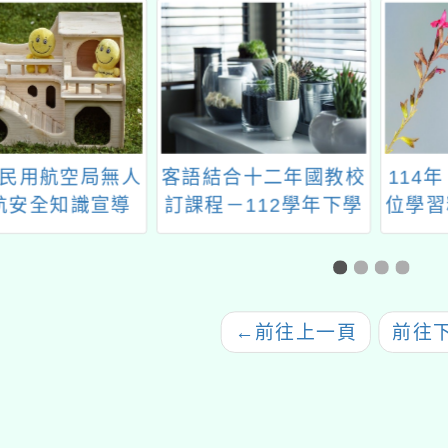
民用航空局無人
客語結合十二年國教校
114
航安全知識宣導
訂課程－112學年下學
位學習
期區域策略聯盟公開觀
增能
議課
←
前往上一頁
前往