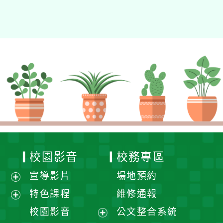
校園影音
校務專區
宣導影片
場地預約
展
特色課程
維修通報
開
展
校園影音
公文整合系統
選
開