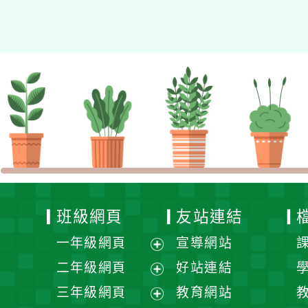
的N次方素養工作坊新北
場」計畫
班級網頁
友站連結
一年級網頁
宣導網站
展
二年級網頁
好站連結
開
展
三年級網頁
教育網站
選
開