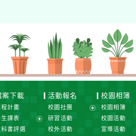
檔案下載
活動報名
校園相簿
課程計畫
校園社團
校園相簿
展
學生課表
研習活動
校園活動
開
展
教科書評選
校外活動
宣導活動
選
開