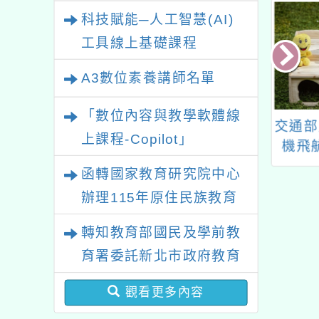
業研習
科技賦能─人工智慧(AI)
工具線上基礎課程
A3數位素養講師名單
「數位內容與教學軟體線
學年度閩東語文分
有關本局委請本市大溪
交通部
上課程-Copilot」
結合教學運用工
區南興國民小學辦理
機飛
作坊
「桃園市112學年度第
函轉國家教育研究院中心
2學期非山非市暨偏遠
辦理115年原住民族教育
學校課後科普計畫」說
政策研討會「原住民族教
明會
轉知教育部國民及學前教
育國際趨勢與發展」
育署委託新北市政府教育
局辦理「115年度教師專
觀看更多內容
業成長研習實施計畫－夢