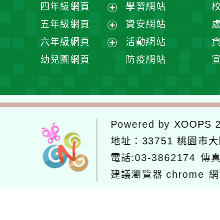
展
四年級網頁
學習網站
單
選
開
展
五年級網頁
資安網站
單
選
開
展
六年級網頁
活動網站
單
選
開
展
幼兒園網頁
防疫網站
單
選
開
單
選
單
Powered by
XOOPS
2
地址：
33751 桃園市
電話:03-3862174
傳真
建議瀏覽器 chrome
網
網站設計：
Neil網站設計
工坊