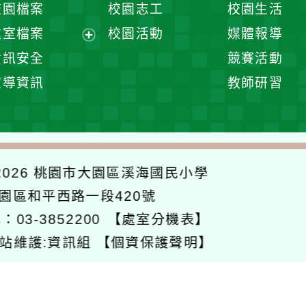
校園檔案
校園志工
校園生活
單
選
處室檔案
校園活動
媒體報導
單
展
資訊安全
競賽活動
開
宣導資訊
教師研習
選
單
026
桃園市大園區溪海國民小學
大園區和平西路一段420號
：03-3852200
【處室分機表】
站維護:資訊組
【個資保護聲明】