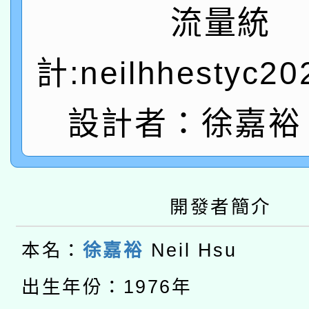
流量統
「數位內容與教學軟體線
有關大陸委員會函釋公
計:neilhhestyc2
pilot」
轉知經濟部水利署委託
薪期間赴陸應申請許可
設計者：徐嘉裕 N
115年8月22日(星期六)
業技術研究院辦理「11
2026年桃園地景藝術
桃園市孔廟祈福系列活
用水績優單位及節水達
本校115學年度第2次
開發者簡介
開 智慧啟航」
動」
適應運動共學行動站研
招甄選結果公告(無人
本名：
徐嘉裕
Neil Hsu
本館辦理115年度閱讀
招)
出生年份：1976年
科技賦能─人工智慧(AI