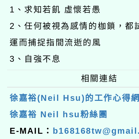
1、求知若飢 虛懷若愚
2、任何被視為感情的枷鎖，都
運而捕捉指間流逝的風
3、自強不息
相關連結
徐嘉裕(Neil Hsu)的工作心得
徐嘉裕 Neil hsu粉絲團
E-MAIL：
b168168tw@gmail