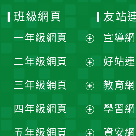
班級網頁
友站
一年級網頁
宣導網
展
二年級網頁
好站連
開
展
三年級網頁
教育網
選
開
展
單
四年級網頁
學習網
選
開
展
單
五年級網頁
資安網
選