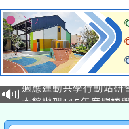
本校115學年度第2次
適應運動共學行動站研
招甄選結果公告(無人
本館辦理115年度閱讀
招)
科技賦能─人工智慧(AI
暨閱讀推動專業研習
A3數位素養講師名單
礎課程