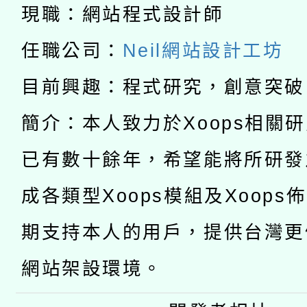
暨閱讀推動專業研習
現職：網站程式設計師
A3數位素養講師名單
礎課程
任職公司：
Neil網站設計工坊
「數位內容與教學軟體線
目前興趣：程式研究，創意突破
有關大陸委員會函釋公
pilot」
簡介：本人致力於Xoops相關
轉知經濟部水利署委託
薪期間赴陸應申請許可
已有數十餘年，希望能將所研發
115年8月22日(星期六)
業技術研究院辦理「11
成各類型Xoops模組及Xoops
2026年桃園地景藝術
桃園市孔廟祈福系列活
用水績優單位及節水達
期支持本人的用戶，提供台灣更
開 智慧啟航」
動」
網站架設環境。