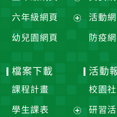
開
展
單
六年級網頁
活動網
選
開
展
單
幼兒園網頁
防疫網
選
開
單
選
檔案下載
活動
單
課程計畫
校園社
學生課表
研習活