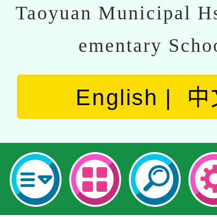
Taoyuan Municipal Hs
ementary Scho
English
中