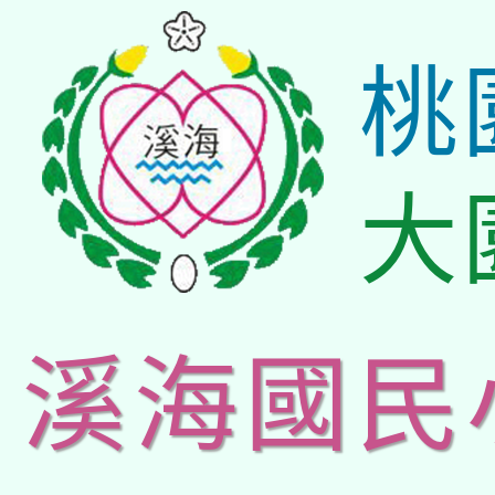
桃
大
溪海國民