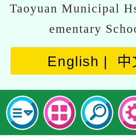
Taoyuan Municipal Hs
ementary Scho
English
中