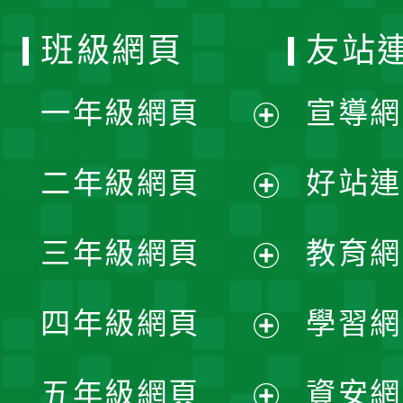
班級網頁
友站
一年級網頁
宣導網
展
二年級網頁
好站連
開
展
三年級網頁
教育網
選
開
展
單
四年級網頁
學習網
選
開
展
單
五年級網頁
資安網
選