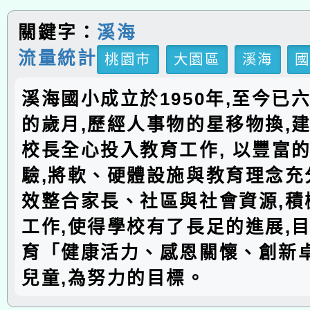
關鍵字：
溪海
流量統計
桃園市
大園區
溪海
溪海國小成立於1950年,至今已
的歲月,歷經人事物的星移物換,建
校長全心投入教育工作, 以豐富
驗,將軟、硬體設施與教育理念充分
效整合家長、社區與社會資源,積
工作,使得學校有了長足的進展,
育「健康活力、感恩關懷、創新
兒童,為努力的目標。