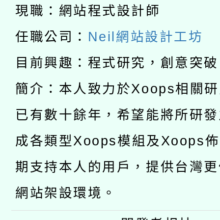
開 智慧啟航」
動」
月28日止
現職：網站程式設計師
轉知教育部國民及學前
關事宜
任職公司：
Neil網站設計工坊
函轉國家教育研究院中心
國立臺灣師範大學辦理「1
目前興趣：程式研究，創意突破
轉知教育部國民及學前
原住民族教育政策研討
年度健康促進學校輔導
簡介：本人致力於Xoops相關
函轉國立臺灣師範大學
新北市政府教育局辦理「
族教育國際趨勢與發展
業成長研習」實施計畫
已有數十餘年，希望能將所研發
轉知有關國立成功大學
族語言臺北學習中心11
師專業成長研習實施計
成各類型Xoops模組及Xoops
教育部國民及學前教育署「
文教學共融平台-教案
「族語學習班」招生簡章
方素養工作坊新北場」
期支持本人的用戶，提供台灣更
年度COVID-19疫苗
件」活動簡章
網站架設環境。
接種對象擴大為「滿6