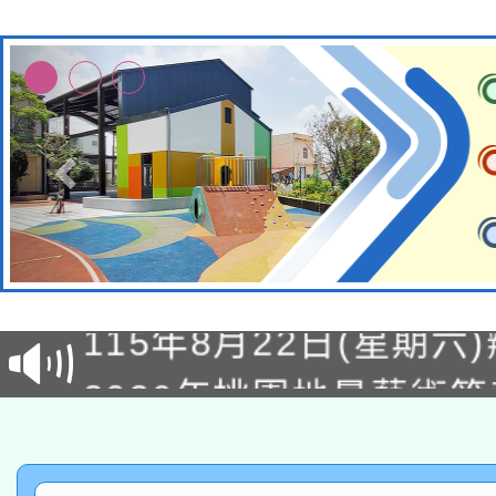
轉知經濟部水利署委託
115年8月22日(星期六)
業技術研究院辦理「11
2026年桃園地景藝術
桃園市孔廟祈福系列活
用水績優單位及節水達
「2026桃園藝術巡演
開 智慧啟航」
動」
轉知教育部國民及學前