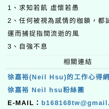
1、求知若飢 虛懷若愚
2、任何被視為感情的枷鎖，都
運而捕捉指間流逝的風
3、自強不息
相關連結
徐嘉裕(Neil Hsu)的工作心得
徐嘉裕 Neil hsu粉絲團
E-MAIL：
b168168tw@gmail