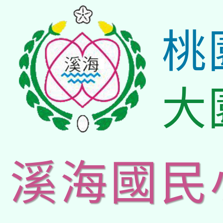
桃
大
溪海國民