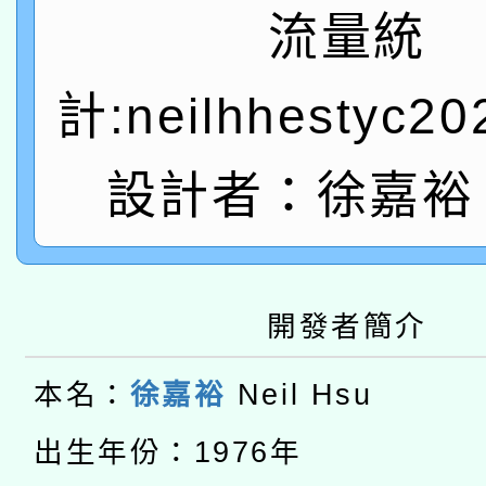
關事宜
流量統
函轉國家教育研究院中心
國立臺灣師範大學辦理「1
轉知教育部國民及學前
計:neilhhestyc2
原住民族教育政策研討
年度健康促進學校輔導
函轉國立臺灣師範大學
新北市政府教育局辦理「
族教育國際趨勢與發展
業成長研習」實施計畫
設計者：徐嘉裕 N
轉知有關國立成功大學
族語言臺北學習中心11
師專業成長研習實施計
教育部國民及學前教育署「
文教學共融平台-教案
「族語學習班」招生簡章
方素養工作坊新北場」
轉知經濟部水利署委託
年度COVID-19疫苗
開發者簡介
件」活動簡章
115年8月22日(星期六)
業技術研究院辦理「11
接種對象擴大為「滿6
本名：
徐嘉裕
Neil Hsu
2026年桃園地景藝術
桃園市孔廟祈福系列活
用水績優單位及節水達
接種之民眾」措施，延長
出生年份：1976年
「2026桃園藝術巡演