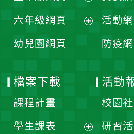
開
展
單
六年級網頁
活動網
選
開
展
單
幼兒園網頁
防疫網
選
開
單
選
檔案下載
活動
單
課程計畫
校園社
學生課表
研習活