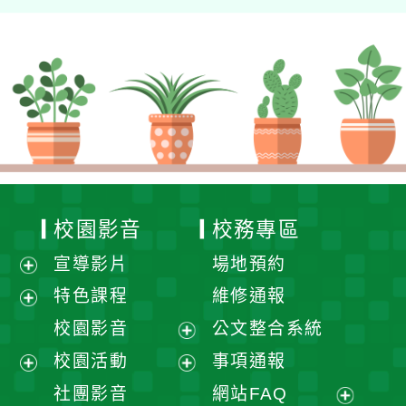
校園影音
校務專區
宣導影片
場地預約
展
特色課程
維修通報
開
展
校園影音
公文整合系統
選
開
展
校園活動
事項通報
單
選
開
展
展
社團影音
網站FAQ
單