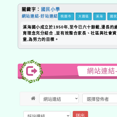
關鍵字：
國民小學
網站連結-好站連結
桃園市
大園區
溪海
國
溪海國小成立於1950年,至今已六十餘載,漫長
育理念充分結合 ,並有效整合家長、社區與社會
童,為努力的目標。
網站連結
送出