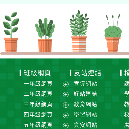
班級網頁
友站連結
一年級網頁
宣導網站
展
二年級網頁
好站連結
開
展
三年級網頁
教育網站
選
開
展
四年級網頁
學習網站
單
選
開
展
五年級網頁
資安網站
單