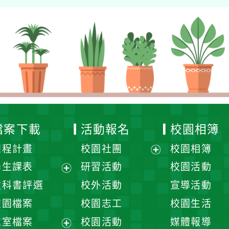
檔案下載
活動報名
校園相簿
課程計畫
校園社團
校園相簿
展
學生課表
研習活動
校園活動
開
展
教科書評選
校外活動
宣導活動
選
開
校園檔案
校園志工
校園生活
單
選
處室檔案
校園活動
媒體報導
單