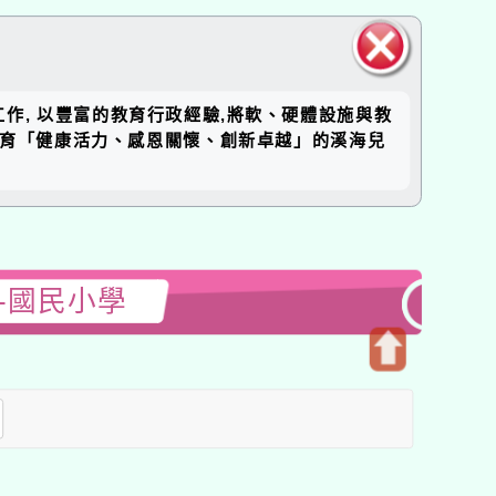
關閉區
工作, 以豐富的教育行政經驗,將軟、硬體設施與教
塊
培育「健康活力、感恩關懷、創新卓越」的溪海兒
-國民小學
開
啟
上
方
區