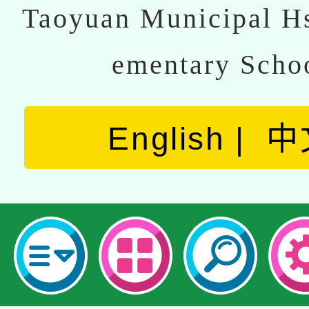
Taoyuan Municipal Hs
ementary Scho
English
中