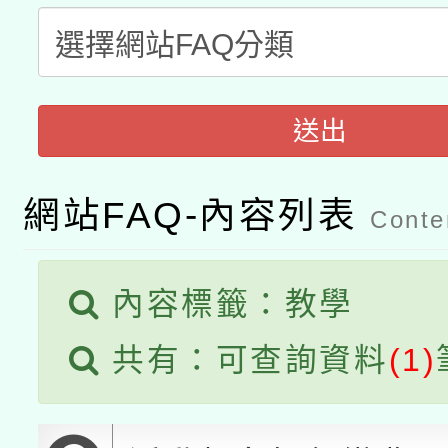
科技賦能─人工智慧(AI
暨閱讀推動專業研習
A3數位素養講師名單
礎課程
「數位內容與教學軟體線
送出
有關大陸委員會函釋公
pilot」
網站FAQ-內容列表
轉知經濟部水利署委託
Conten
薪期間赴陸應申請許可
115年8月22日(星期六)
業技術研究院辦理「11
內容標籤：教學
2026年桃園地景藝術
桃園市孔廟祈福系列活
用水績優單位及節水達
共有：可查詢資料
(1)
開 智慧啟航」
動」