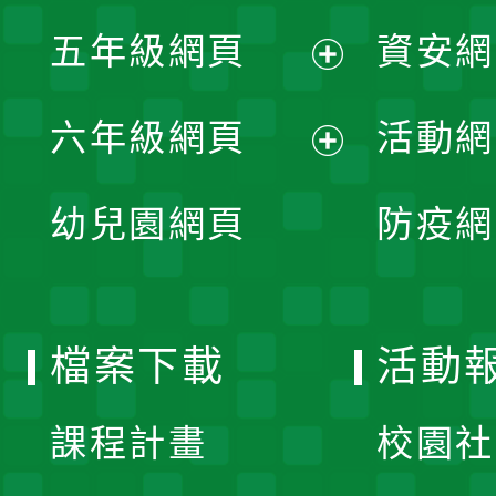
展
單
五年級網頁
資安網
選
開
展
單
六年級網頁
活動網
選
開
展
單
幼兒園網頁
防疫網
選
開
單
選
檔案下載
活動
單
課程計畫
校園社