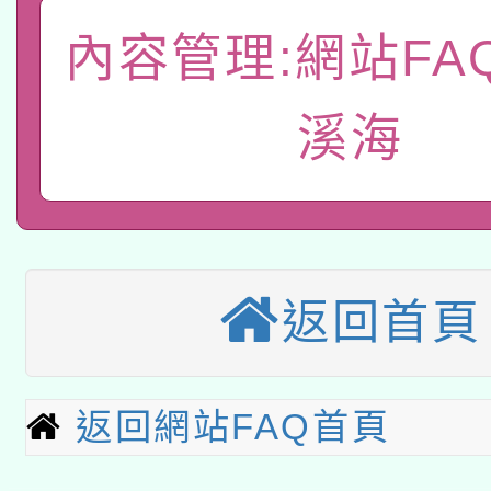
A3數位素養講師名單
礎課程
內容管理:網站FA
「數位內容與教學軟體線
溪海
有關大陸委員會函釋公
pilot」
轉知經濟部水利署委託
薪期間赴陸應申請許可
115年8月22日(星期六)
業技術研究院辦理「11
2026年桃園地景藝術
桃園市孔廟祈福系列活
用水績優單位及節水達
返回首頁
本校115學年度第2次
開 智慧啟航」
動」
適應運動共學行動站研
招甄選結果公告(無人
返回網站FAQ首頁
本館辦理115年度閱讀
招)