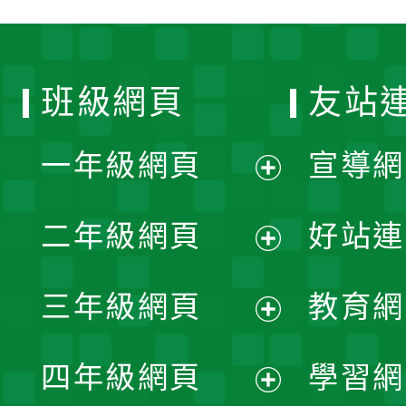
班級網頁
友站
一年級網頁
宣導網
展
二年級網頁
好站連
開
展
三年級網頁
教育網
選
開
展
單
四年級網頁
學習網
選
開