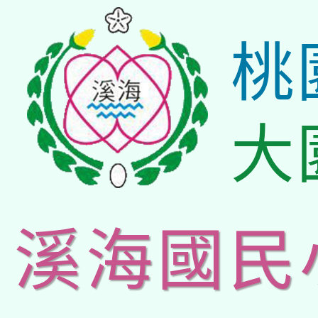
桃
大
溪海國民