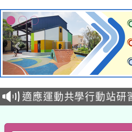
本校115學年度第2次
適應運動共學行動站研
招甄選結果公告(無人
本館辦理115年度閱讀
招)
科技賦能─人工智慧(AI
暨閱讀推動專業研習