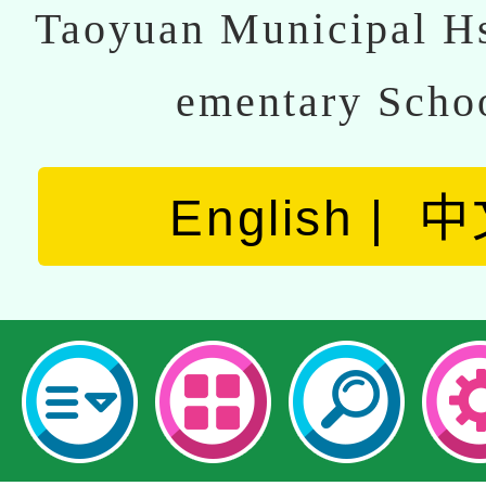
Taoyuan Municipal Hs
ementary Scho
English
中