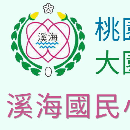
桃
大
溪海國民