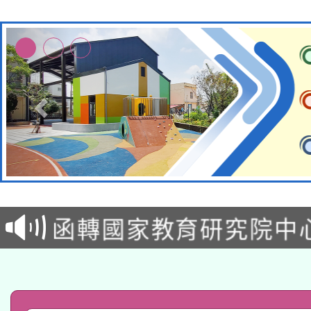
轉知教育部國民及學前
函轉國家教育研究院中心
國立臺灣師範大學辦理「1
轉知教育部國民及學前
原住民族教育政策研討
年度健康促進學校輔導
函轉國立臺灣師範大學
新北市政府教育局辦理「
族教育國際趨勢與發展
業成長研習」實施計畫