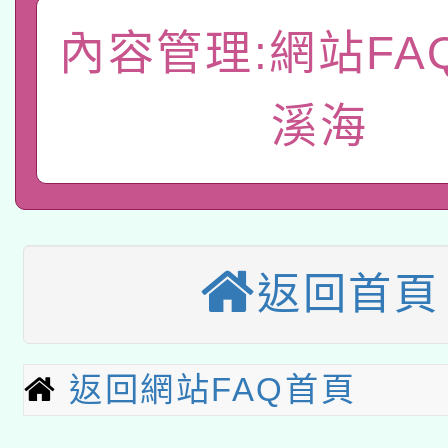
轉知有關國立成功大學
族語言臺北學習中心11
師專業成長研習實施計
內容管理:網站FA
教育部國民及學前教育署「
文教學共融平台-教案
「族語學習班」招生簡章
方素養工作坊新北場」
溪海
本市兒童口腔健康促進
年度COVID-19疫苗
件」活動簡章
有關銓敘部建置「公務
宣導素材2份，請協助
接種對象擴大為「滿6
「115年度教育部國民
得重審後實發金額試算
管道加強宣導
接種之民眾」措施，延長
衛生局辦理之「115年
辦理性別平等教育建置
機關學校轉知所屬退休
返回首頁
月28日止
轉知教育部國民及學前
菸害防制實體解謎活動
人才庫實施計畫」一案
用一案
函轉國家教育研究院中心
國立臺灣師範大學辦理「1
返回網站FAQ首頁
轉知教育部國民及學前
原住民族教育政策研討
年度健康促進學校輔導