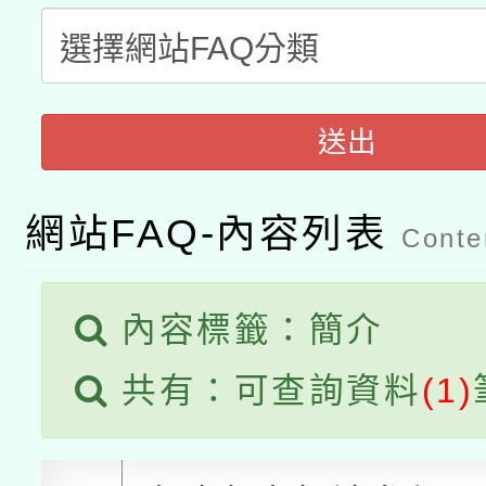
函轉國立臺灣師範大學
新北市政府教育局辦理「
族教育國際趨勢與發展
業成長研習」實施計畫
轉知有關國立成功大學
族語言臺北學習中心11
師專業成長研習實施計
教育部國民及學前教育署「
文教學共融平台-教案
送出
「族語學習班」招生簡章
方素養工作坊新北場」
本市兒童口腔健康促進
年度COVID-19疫苗
件」活動簡章
網站FAQ-內容列表
Conten
有關銓敘部建置「公務
宣導素材2份，請協助
接種對象擴大為「滿6
「115年度教育部國民
得重審後實發金額試算
管道加強宣導
接種之民眾」措施，延長
內容標籤：簡介
衛生局辦理之「115年
辦理性別平等教育建置
機關學校轉知所屬退休
月28日止
共有：可查詢資料
(1)
菸害防制實體解謎活動
人才庫實施計畫」一案
用一案