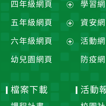
單
四年級網頁
學習網
選
開
展
單
五年級網頁
資安網
選
開
展
單
六年級網頁
活動網
選
開
展
單
幼兒園網頁
防疫網
選
開
單
選
檔案下載
活動
單