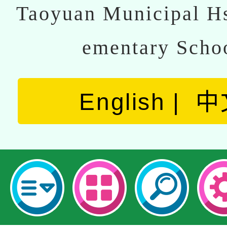
Taoyuan Municipal Hs
ementary Scho
English
中