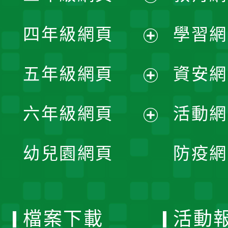
開
展
單
四年級網頁
學習網
選
開
展
單
五年級網頁
資安網
選
開
展
單
六年級網頁
活動網
選
開
展
單
幼兒園網頁
防疫網
選
開
單
選
檔案下載
活動
單