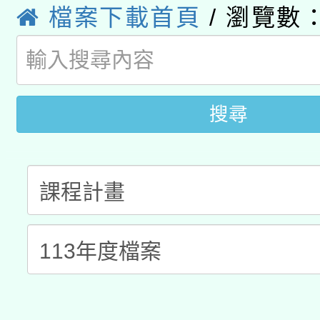
「2026桃園藝術巡演
檔案下載首頁
/ 瀏覽數：
開 智慧啟航」
動」
月28日止
轉知教育部國民及學前
關事宜
函轉國家教育研究院中心
國立臺灣師範大學辦理「1
搜尋
轉知教育部國民及學前
原住民族教育政策研討
年度健康促進學校輔導
函轉國立臺灣師範大學
新北市政府教育局辦理「
族教育國際趨勢與發展
業成長研習」實施計畫
轉知有關國立成功大學
族語言臺北學習中心11
師專業成長研習實施計
教育部國民及學前教育署「
文教學共融平台-教案
「族語學習班」招生簡章
方素養工作坊新北場」
年度COVID-19疫苗
件」活動簡章
接種對象擴大為「滿6