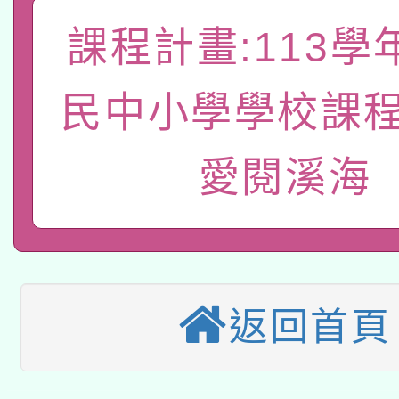
轉知教育部國民及學前
關事宜
課程計畫:113學
函轉國家教育研究院中心
國立臺灣師範大學辦理「1
轉知教育部國民及學前
原住民族教育政策研討
民中小學學校課程
年度健康促進學校輔導
函轉國立臺灣師範大學
新北市政府教育局辦理「
族教育國際趨勢與發展
業成長研習」實施計畫
愛閱溪海
轉知有關國立成功大學
族語言臺北學習中心11
師專業成長研習實施計
教育部國民及學前教育署「
文教學共融平台-教案
「族語學習班」招生簡章
方素養工作坊新北場」
轉知經濟部水利署委託
年度COVID-19疫苗
件」活動簡章
返回首頁
115年8月22日(星期六)
業技術研究院辦理「11
接種對象擴大為「滿6
2026年桃園地景藝術
桃園市孔廟祈福系列活
用水績優單位及節水達
接種之民眾」措施，延長