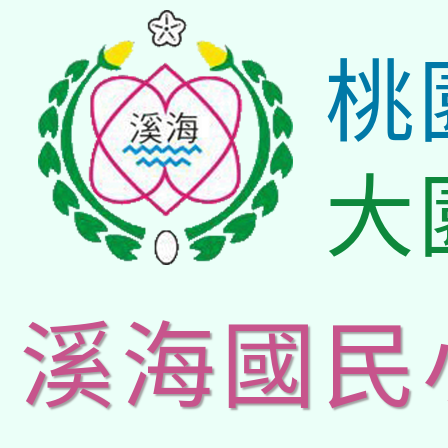
桃
大
溪海國民