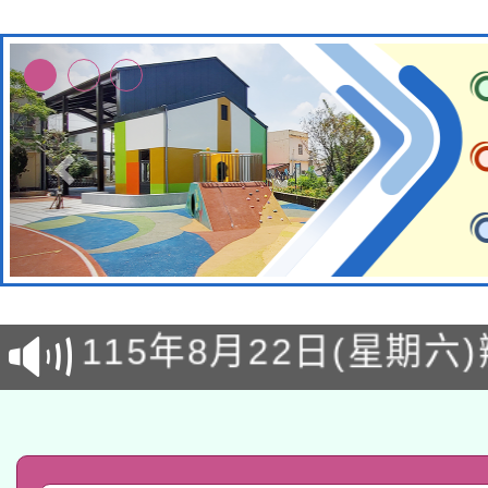
轉知經濟部水利署委託
115年8月22日(星期六)
業技術研究院辦理「11
2026年桃園地景藝術
桃園市孔廟祈福系列活
用水績優單位及節水達
「2026桃園藝術巡演
開 智慧啟航」
動」