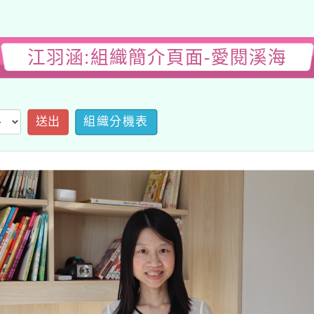
江羽涵:組織簡介頁面-愛閱溪海
送出
組織分機表