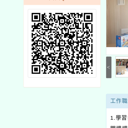
<
工作職
1.學