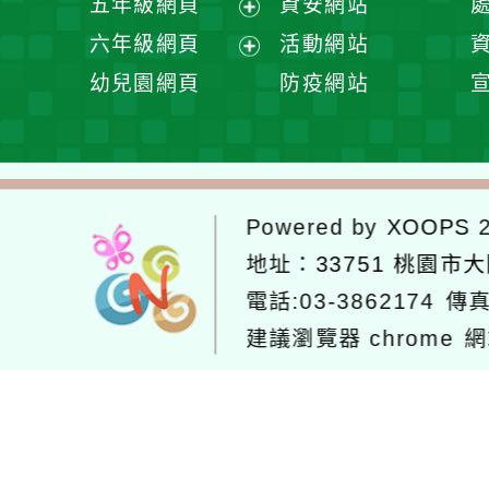
五年級網頁
資安網站
單
選
開
展
六年級網頁
活動網站
單
選
開
展
幼兒園網頁
防疫網站
單
選
開
單
選
單
Powered by
XOOPS
2
地址：
33751 桃園市
電話:03-3862174
傳真
建議瀏覽器 chrome
網
網站設計：
Neil網站設計
工坊