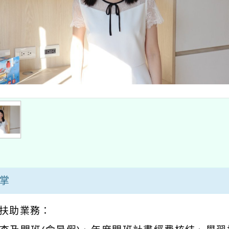
掌
習扶助業務：