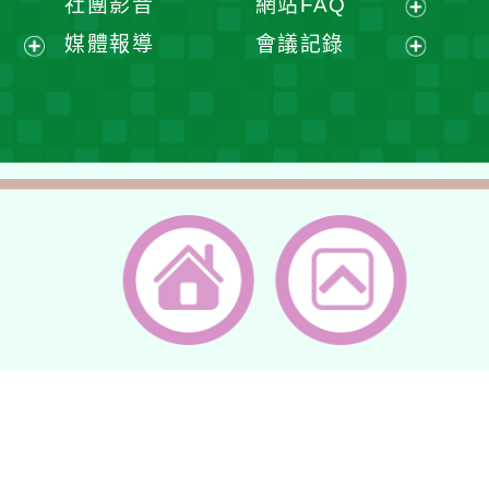
社團影音
網站FAQ
單
選
開
開
展
媒體報導
會議記錄
單
選
選
開
展
展
單
單
選
開
開
單
選
選
單
單
返回首頁
返回頂端