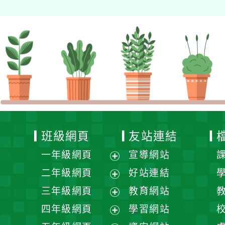
班級網頁
友站連結
一年級網頁
宣導網站
展
二年級網頁
好站連結
開
展
三年級網頁
教育網站
選
開
展
四年級網頁
學習網站
單
選
開
展