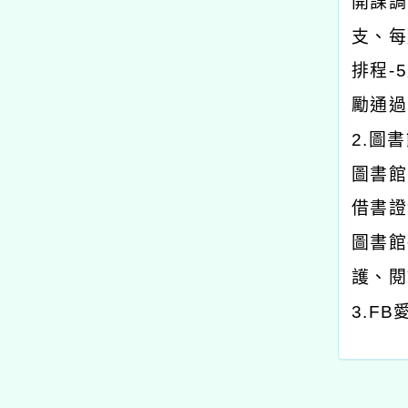
開課調
支、每
排程-
勵通過
2.圖
圖書館
借書證
圖書館
護、閱
3.F