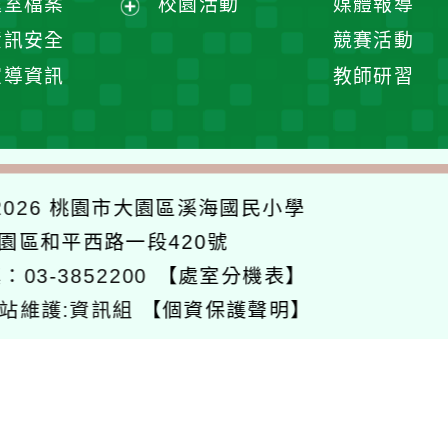
處室檔案
校園活動
媒體報導
單
展
資訊安全
競賽活動
開
宣導資訊
教師研習
選
單
026
桃園市大園區溪海國民小學
大園區和平西路一段420號
：03-3852200
【處室分機表】
站維護:資訊組
【個資保護聲明】