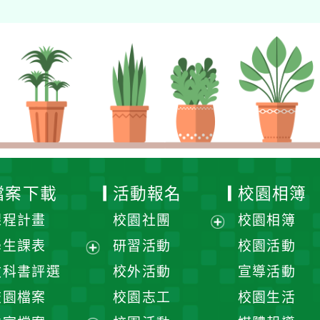
檔案下載
活動報名
校園相簿
課程計畫
校園社團
校園相簿
展
學生課表
研習活動
校園活動
開
展
教科書評選
校外活動
宣導活動
選
開
校園檔案
校園志工
校園生活
單
選