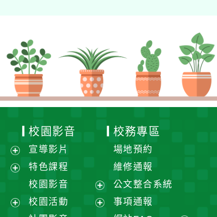
校園影音
校務專區
宣導影片
場地預約
展
特色課程
維修通報
開
展
校園影音
公文整合系統
選
開
展
校園活動
事項通報
單
選
開
展
展