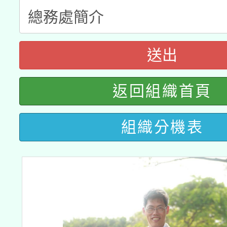
科技賦能─人工智慧(AI
暨閱讀推動專業研習
A3數位素養講師名單
礎課程
「數位內容與教學軟體線
送出
有關大陸委員會函釋公
pilot」
返回組織首頁
轉知經濟部水利署委託
薪期間赴陸應申請許可
組織分機表
115年8月22日(星期六)
業技術研究院辦理「11
2026年桃園地景藝術
桃園市孔廟祈福系列活
用水績優單位及節水達
開 智慧啟航」
動」