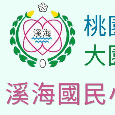
桃
大
溪海國民