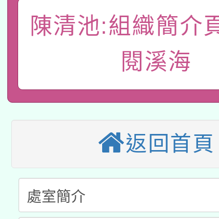
A3數位素養講師名單
礎課程
陳清池:組織簡介
「數位內容與教學軟體線
有關大陸委員會函釋公
pilot」
閱溪海
轉知經濟部水利署委託
薪期間赴陸應申請許可
115年8月22日(星期六)
業技術研究院辦理「11
2026年桃園地景藝術
桃園市孔廟祈福系列活
用水績優單位及節水達
返回首頁
本校115學年度第2次
開 智慧啟航」
動」
適應運動共學行動站研
招甄選結果公告(無人
本館辦理115年度閱讀
招)