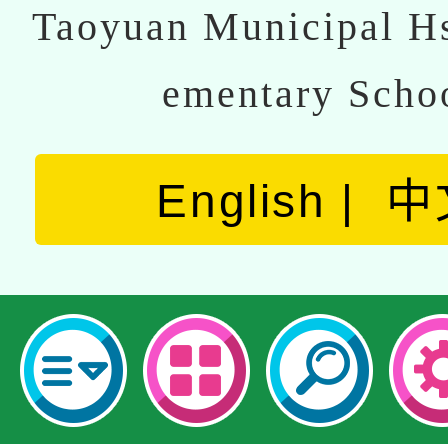
Taoyuan Municipal Hs
ementary Scho
English
中