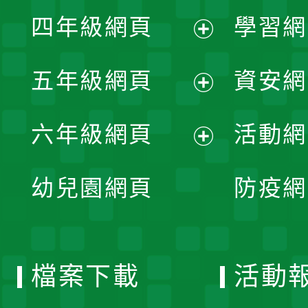
展
單
四年級網頁
學習網
選
開
展
單
五年級網頁
資安網
選
開
展
單
六年級網頁
活動網
選
開
展
單
幼兒園網頁
防疫網
選
開
單
選
檔案下載
活動
單