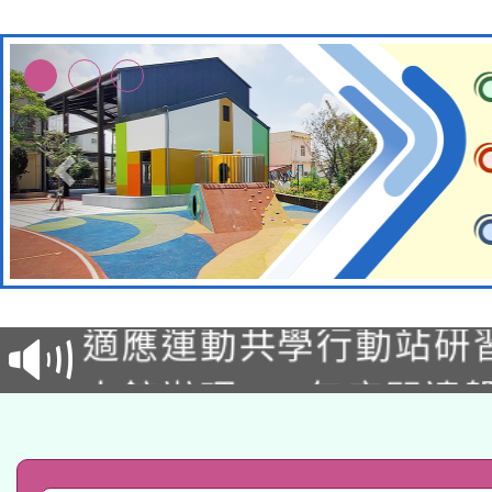
本校115學年度第2次
適應運動共學行動站研
招甄選結果公告(無人
本館辦理115年度閱讀
招)
科技賦能─人工智慧(AI
暨閱讀推動專業研習