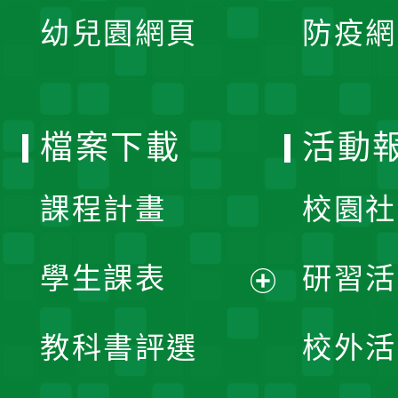
展
單
幼兒園網頁
防疫網
選
開
單
選
檔案下載
活動
單
課程計畫
校園社
學生課表
研習活
展
教科書評選
校外活
開