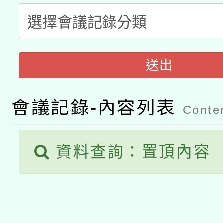
科技賦能─人工智慧(AI
暨閱讀推動專業研習
A3數位素養講師名單
礎課程
「數位內容與教學軟體線
送出
有關大陸委員會函釋公
pilot」
會議記錄-內容列表
轉知經濟部水利署委託
薪期間赴陸應申請許可
Conten
115年8月22日(星期六)
業技術研究院辦理「11
資料查詢：置頂內容
2026年桃園地景藝術
桃園市孔廟祈福系列活
用水績優單位及節水達
開 智慧啟航」
動」