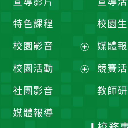
宣導影片
宣導活
特色課程
校園生
校園影音
媒體報
展
校園活動
競賽活
開
展
社團影音
教師研
選
開
單
媒體報導
選
校務