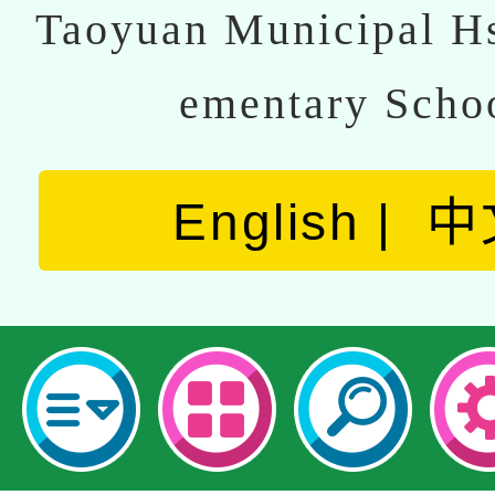
Taoyuan Municipal Hs
ementary Scho
English
中