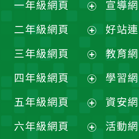
一年級網頁
宣導網
展
二年級網頁
好站連
開
展
三年級網頁
教育網
選
開
展
單
四年級網頁
學習網
選
開
展
單
五年級網頁
資安網
選
開
展
單
六年級網頁
活動網
選
開