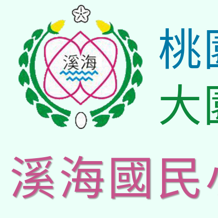
桃
大
溪海國民