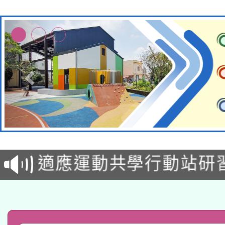
本校115學年度第2次
適應運動共學行動站研
招甄選結果公告(無人
本館辦理115年度閱讀
招)
科技賦能─人工智慧(AI
暨閱讀推動專業研習