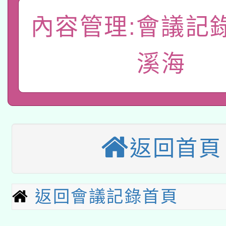
A3數位素養講師名單
礎課程
內容管理:會議記
「數位內容與教學軟體線
有關大陸委員會函釋公
溪海
pilot」
轉知經濟部水利署委託
薪期間赴陸應申請許可
115年8月22日(星期六)
業技術研究院辦理「11
2026年桃園地景藝術
桃園市孔廟祈福系列活
用水績優單位及節水達
返回首頁
本校115學年度第2次
開 智慧啟航」
動」
適應運動共學行動站研
招甄選結果公告(無人
返回會議記錄首頁
本館辦理115年度閱讀
招)